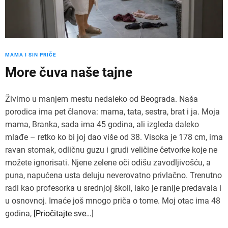
MAMA I SIN PRIČE
More čuva naše tajne
Živimo u manjem mestu nedaleko od Beograda. Naša
porodica ima pet članova: mama, tata, sestra, brat i ja. Moja
mama, Branka, sada ima 45 godina, ali izgleda daleko
mlađe – retko ko bi joj dao više od 38. Visoka je 178 cm, ima
ravan stomak, odličnu guzu i grudi veličine četvorke koje ne
možete ignorisati. Njene zelene oči odišu zavodljivošću, a
puna, napućena usta deluju neverovatno privlačno. Trenutno
radi kao profesorka u srednjoj školi, iako je ranije predavala i
u osnovnoj. Imaće još mnogo priča o tome. Moj otac ima 48
godina,
[Priočitajte sve…]