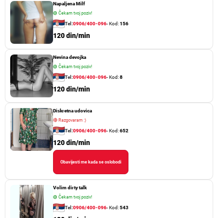
Napaljena Milf
🟢
Čekam tvoj poziv!
Tel:
0906/400-096
- Kod:
156
120 din/min
Nevina devojka
🟢
Čekam tvoj poziv!
Tel:
0906/400-096
- Kod:
8
120 din/min
Diskretna udovica
🔴
Razgovaram :)
Tel:
0906/400-096
- Kod:
652
120 din/min
Obavijesti me kada se oslobodi
Volim dirty talk
🟢
Čekam tvoj poziv!
Tel:
0906/400-096
- Kod:
543