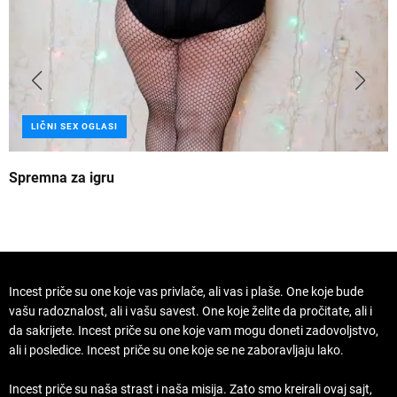
LIČNI SEX OGLASI
Spremna za igru
B
Incest priče su one koje vas privlače, ali vas i plaše. One koje bude
vašu radoznalost, ali i vašu savest. One koje želite da pročitate, ali i
da sakrijete. Incest priče su one koje vam mogu doneti zadovoljstvo,
ali i posledice. Incest priče su one koje se ne zaboravljaju lako.
Incest priče su naša strast i naša misija. Zato smo kreirali ovaj sajt,