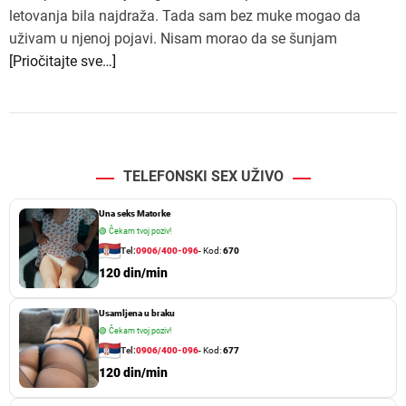
letovanja bila najdraža. Tada sam bez muke mogao da
uživam u njenoj pojavi. Nisam morao da se šunjam
[Priočitajte sve…]
TELEFONSKI SEX UŽIVO
Una seks Matorke
🟢
Čekam tvoj poziv!
Tel:
0906/400-096
- Kod:
670
120 din/min
Usamljena u braku
🟢
Čekam tvoj poziv!
Tel:
0906/400-096
- Kod:
677
120 din/min