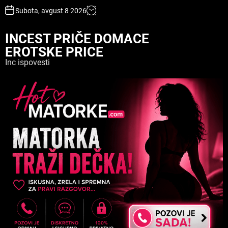
S
Subota, avgust 8 2026
k
i
INCEST PRIČE DOMACE
p
EROTSKE PRICE
t
o
Inc ispovesti
c
o
n
t
e
n
t