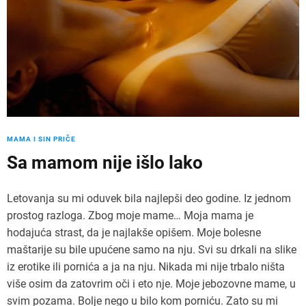
MAMA I SIN PRIČE
Sa mamom nije išlo lako
Letovanja su mi oduvek bila najlepši deo godine. Iz jednom
prostog razloga. Zbog moje mame… Moja mama je
hodajuća strast, da je najlakše opišem. Moje bolesne
maštarije su bile upućene samo na nju. Svi su drkali na slike
iz erotike ili pornića a ja na nju. Nikada mi nije trbalo ništa
više osim da zatovrim oči i eto nje. Moje jebozovne mame, u
svim pozama. Bolje nego u bilo kom porniću. Zato su mi