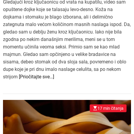
Gledajući kroz ključaonicu od vrata na kupatilu, video sam
opuštene dojke koje se talasaju levo-desno. Koža na
dojkama i stomaku je blago izborana, ali i delimično
zategnuta malo većom količinom masnih naslaga ispod. Da,
gledao sam u deblju ženu kroz ključaonicu. Iako nije bila
zgodna po nekim današnjim merilima, meni se u tom
momentu učinila veoma seksi. Primio sam se kao mlad
majmun. Gledao sam opčinjeno u velike bradavice na
sisama, debeo stomak od dva sloja sala, povremeno i oblo
dupe koje je pri dnu imalo naslage celulita, sa po nekom
strijom
[Priočitajte sve…]
17 min čitanja