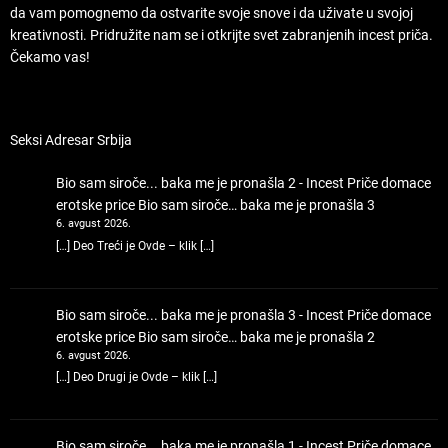
da vam pomognemo da ostvarite svoje snove i da uživate u svojoj
kreativnosti. Pridružite nam se i otkrijte svet zabranjenih incest priča.
Čekamo vas!
Seksi Adresar Srbija
Bio sam siroče... baka me je pronašla 2 - Incest Priče domace
erotske price
Bio sam siroče… baka me je pronašla 3
6. avgust 2026.
[…] Deo Treći je Ovde – klik […]
Bio sam siroče... baka me je pronašla 3 - Incest Priče domace
erotske price
Bio sam siroče… baka me je pronašla 2
6. avgust 2026.
[…] Deo Drugi je Ovde – klik […]
Bio sam siroče... baka me je pronašla 1 - Incest Priče domace