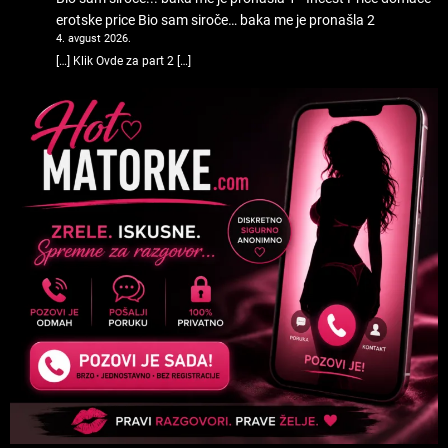
erotske price
Bio sam siroče… baka me je pronašla 2
4. avgust 2026.
[…] Klik Ovde za part 2 […]