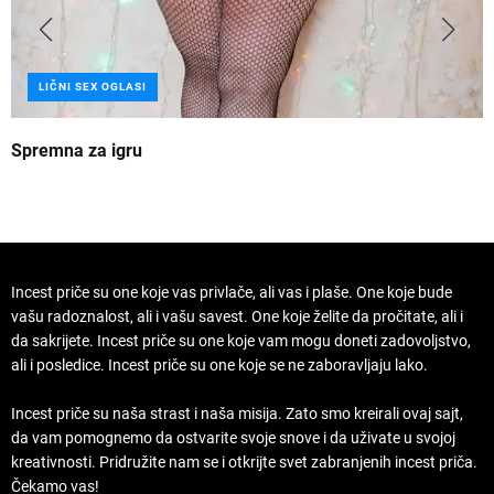
LIČNI SEX OGLASI
Spremna za igru
B
Incest priče su one koje vas privlače, ali vas i plaše. One koje bude
vašu radoznalost, ali i vašu savest. One koje želite da pročitate, ali i
da sakrijete. Incest priče su one koje vam mogu doneti zadovoljstvo,
ali i posledice. Incest priče su one koje se ne zaboravljaju lako.
Incest priče su naša strast i naša misija. Zato smo kreirali ovaj sajt,
da vam pomognemo da ostvarite svoje snove i da uživate u svojoj
kreativnosti. Pridružite nam se i otkrijte svet zabranjenih incest priča.
Čekamo vas!