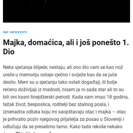
INC ISPOVESTI
Majka, domaćica, ali i još ponešto 1.
Dio
Neka sjećanja blijede, nestaju, ali ono što vam se kao nož
ureže u memoriju ostaje vječno i sviježe kao da se juče
desilo. Meni su u sjećanju tako ostali događaji, ili bolje
rečeno doživljaji iz madosti, nisam ja ni sada star ali to su
bili oni kasni tinejdžerski periodi. Kada sam imao 18 godina,
težak život, besposlica, roditelji bez stalnog posla, i
iznenadna odluka koju mi saopštavaju otac i majka – otac
je prihvatio poziv njegovog prijatelja za posao u Sloveniji i
odlučuju da se preselimo tamo. Kako tada rekoše nekako