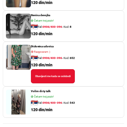
120 din/min
Nevina devojka
🟢
Čekam tvoj poziv!
Tel:
0906/400-096
- Kod:
8
120 din/min
Diskretna udovica
🔴
Razgovaram :)
Tel:
0906/400-096
- Kod:
652
120 din/min
Obavijesti me kada se oslobodi
Volim dirty talk
🟢
Čekam tvoj poziv!
Tel:
0906/400-096
- Kod:
543
120 din/min