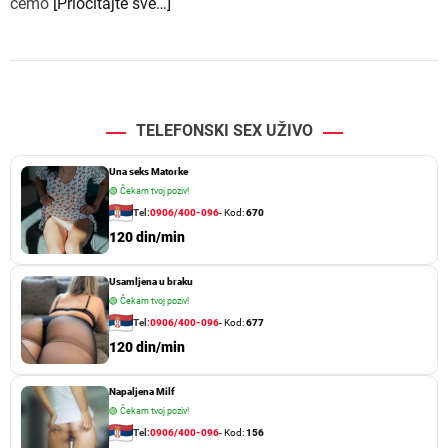
ćemo
[Priočitajte sve…]
TELEFONSKI SEX UŽIVO
Una seks Matorke
🟢
Čekam tvoj poziv!
Tel:
0906/400-096
- Kod:
670
120 din/min
Usamljena u braku
🟢
Čekam tvoj poziv!
Tel:
0906/400-096
- Kod:
677
120 din/min
Napaljena Milf
🟢
Čekam tvoj poziv!
Tel:
0906/400-096
- Kod:
156