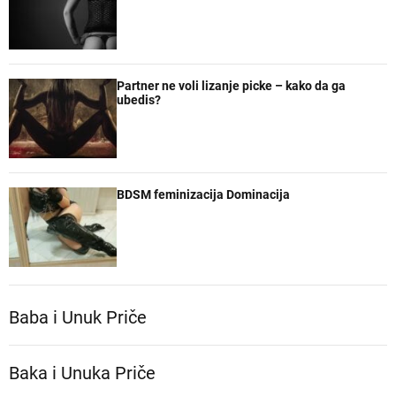
Partner ne voli lizanje picke – kako da ga
ubedis?
BDSM feminizacija Dominacija
Baba i Unuk Priče
Baka i Unuka Pričе