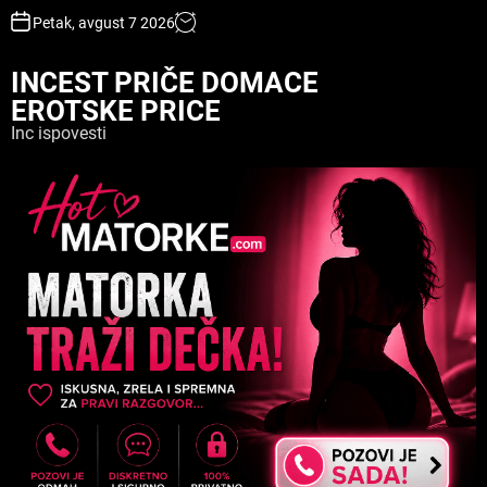
S
Petak, avgust 7 2026
k
i
INCEST PRIČE DOMACE
p
EROTSKE PRICE
t
o
Inc ispovesti
c
o
n
t
e
n
t