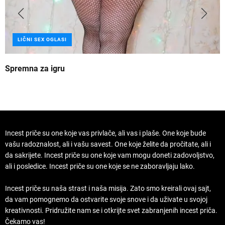
LIČNI SEX OGLASI
Spremna za igru
B
Incest priče su one koje vas privlače, ali vas i plaše. One koje bude
vašu radoznalost, ali i vašu savest. One koje želite da pročitate, ali i
da sakrijete. Incest priče su one koje vam mogu doneti zadovoljstvo,
ali i posledice. Incest priče su one koje se ne zaboravljaju lako.
Incest priče su naša strast i naša misija. Zato smo kreirali ovaj sajt,
da vam pomognemo da ostvarite svoje snove i da uživate u svojoj
kreativnosti. Pridružite nam se i otkrijte svet zabranjenih incest priča.
Čekamo vas!