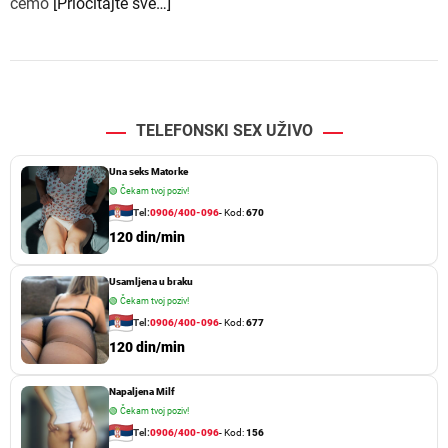
ćemo
[Priočitajte sve…]
TELEFONSKI SEX UŽIVO
Una seks Matorke
🟢
Čekam tvoj poziv!
Tel:
0906/400-096
- Kod:
670
120 din/min
Usamljena u braku
🟢
Čekam tvoj poziv!
Tel:
0906/400-096
- Kod:
677
120 din/min
Napaljena Milf
🟢
Čekam tvoj poziv!
Tel:
0906/400-096
- Kod:
156