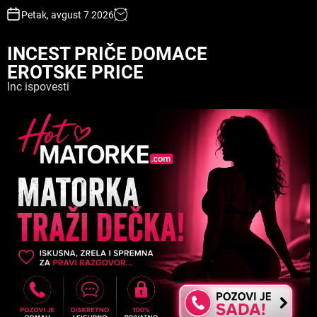
S
Petak, avgust 7 2026
k
i
INCEST PRIČE DOMACE
p
EROTSKE PRICE
t
o
Inc ispovesti
c
o
n
t
e
n
t