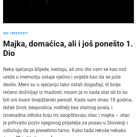
INC ISPOVESTI
Majka, domaćica, ali i još ponešto 1.
Dio
Neka sjećanja blijede, nestaju, ali ono što vam se kao nož
ureže u memoriju ostaje vječno i sviježe kao da se juče
desilo. Meni su u sjećanju tako ostali događaji, ili bolje
rečeno doživljaji iz madosti, nisam ja ni sada star ali to su
bili oni kasni tinejdžerski periodi. Kada sam imao 18 godina,
težak život, besposlica, roditelji bez stalnog posla, i
iznenadna odluka koju mi saopštavaju otac i majka – otac
je prihvatio poziv njegovog prijatelja za posao u Sloveniji i
odlučuju da se preselimo tamo. Kako tada rekoše nekako