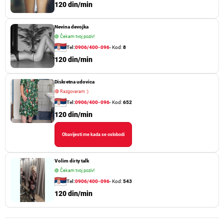
120 din/min
Nevina devojka
🟢
Čekam tvoj poziv!
Tel:
0906/400-096
- Kod:
8
120 din/min
Diskretna udovica
🔴
Razgovaram :)
Tel:
0906/400-096
- Kod:
652
120 din/min
Obavijesti me kada se oslobodi
Volim dirty talk
🟢
Čekam tvoj poziv!
Tel:
0906/400-096
- Kod:
543
120 din/min