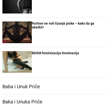
Partner ne voli lizanje picke – kako da ga
ubedis?
BDSM feminizacija Dominacija
Baba i Unuk Priče
Baka i Unuka Pričе