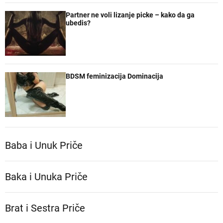
Partner ne voli lizanje picke – kako da ga
ubedis?
BDSM feminizacija Dominacija
Baba i Unuk Priče
Baka i Unuka Pričе
Brat i Sestra Priče