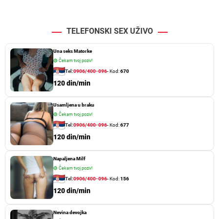
TELEFONSKI SEX UŽIVO
Una seks Matorke
🟢
Čekam tvoj poziv!
Tel:
0906/400-096
- Kod:
670
120 din/min
Usamljena u braku
🟢
Čekam tvoj poziv!
Tel:
0906/400-096
- Kod:
677
120 din/min
Napaljena Milf
🟢
Čekam tvoj poziv!
Tel:
0906/400-096
- Kod:
156
120 din/min
Nevina devojka