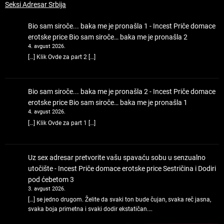
Seksi Adresar Srbija
Bio sam siroče... baka me je pronašla 1 - Incest Priče domace
erotske price
Bio sam siroče… baka me je pronašla 2
4. avgust 2026.
[…] Klik Ovde za part 2 […]
Bio sam siroče... baka me je pronašla 2 - Incest Priče domace
erotske price
Bio sam siroče… baka me je pronašla 1
4. avgust 2026.
[…] Klik Ovde za part 1 […]
Uz sex adresar pretvorite vašu spavaću sobu u senzualno
utočište - Incest Priče domace erotske price
Sestričina i Dodiri
pod ćebetom 3
3. avgust 2026.
[…] se jedno drugom. Želite da svaki ton bude čujan, svaka reč jasna,
svaka boja primetna i svaki dodir ekstatičan.…