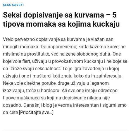
SEKS SAVETI
Seksi dopisivanje sa kurvama – 5
tipova momaka sa kojima kuckaju
Vrelo perverzno dopisivanje sa kurvama je vlažan san
mnogih momaka. Da napomenemo, kada kažemo kurve, ne
mislimo na prostitutke, već na žene slobodnog duha. One
koje vole flert, uživaju u provokativnom kuckanju i ne boje se
da izraze svoju seksualnost. To je igra zavođenja u kojoj
uživaju i one i muškarci koji znaju kako da ih zainteresuju.
Neke vole direktne poruke, druge uživaju u laganom
izazivanju, treće u hardcoru. Ali sve one imaju određene
tipove muškaraca sa kojima dopisivanje nikada nije
dosadno. Današnji blog je veoma interesantan i sigurni smo
da ćete
[Priočitajte sve…]