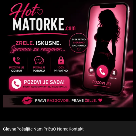
Glavna
Pošaljite Nam Priču
O Nama
Kontakt