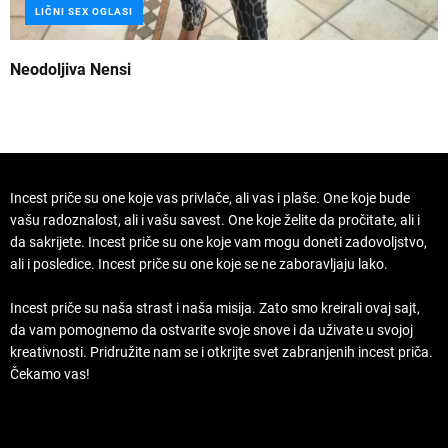
LIČNI SEX OGLASI
Neodoljiva Nensi
B
Incest priče su one koje vas privlače, ali vas i plaše. One koje bude
vašu radoznalost, ali i vašu savest. One koje želite da pročitate, ali i
da sakrijete. Incest priče su one koje vam mogu doneti zadovoljstvo,
ali i posledice. Incest priče su one koje se ne zaboravljaju lako.
Incest priče su naša strast i naša misija. Zato smo kreirali ovaj sajt,
da vam pomognemo da ostvarite svoje snove i da uživate u svojoj
kreativnosti. Pridružite nam se i otkrijte svet zabranjenih incest priča.
Čekamo vas!