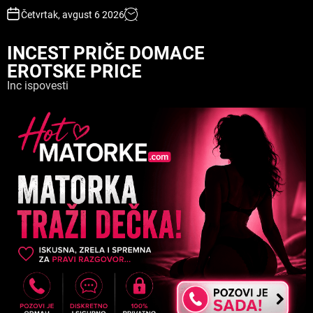
S
Četvrtak, avgust 6 2026
k
i
INCEST PRIČE DOMACE
p
EROTSKE PRICE
t
o
Inc ispovesti
c
o
n
t
e
n
t