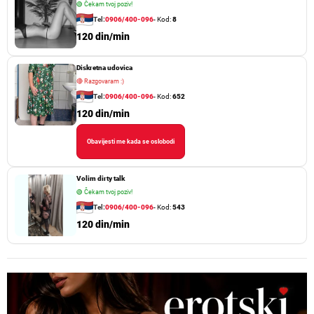
🟢
Čekam tvoj poziv!
Tel:
0906/400-096
- Kod:
8
120 din/min
Diskretna udovica
🔴
Razgovaram :)
Tel:
0906/400-096
- Kod:
652
120 din/min
Obavijesti me kada se oslobodi
Volim dirty talk
🟢
Čekam tvoj poziv!
Tel:
0906/400-096
- Kod:
543
120 din/min