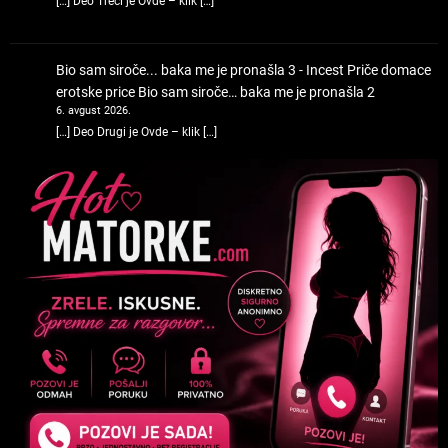
[…] Deo Treći je Ovde – klik […]
Bio sam siroče... baka me je pronašla 3 - Incest Priče domace
erotske price
Bio sam siroče… baka me je pronašla 2
6. avgust 2026.
[…] Deo Drugi je Ovde – klik […]