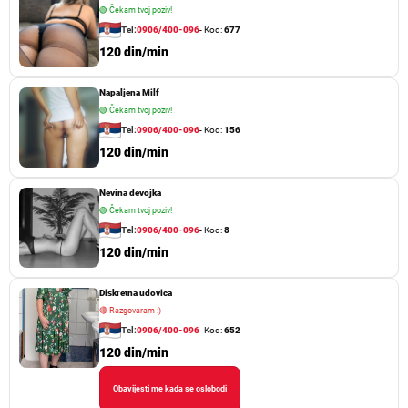
🟢
Čekam tvoj poziv!
Tel:
0906/400-096
- Kod:
677
120 din/min
Napaljena Milf
🟢
Čekam tvoj poziv!
Tel:
0906/400-096
- Kod:
156
120 din/min
Nevina devojka
🟢
Čekam tvoj poziv!
Tel:
0906/400-096
- Kod:
8
120 din/min
Diskretna udovica
🔴
Razgovaram :)
Tel:
0906/400-096
- Kod:
652
120 din/min
Obavijesti me kada se oslobodi