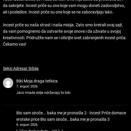
da sakrijete. Incest priče su one koje vam mogu doneti zadovoljstvo,
ali i posledice. Incest priče su one koje se ne zaboravljaju lako.
Incest priče su naša strast i naša misija. Zato smo kreirali ovaj sajt,
da vam pomognemo da ostvarite svoje snove i da uživate u svojoj
kreativnosti. Pridružite nam se i otkrijte svet zabranjenih incest priča.
Čekamo vas!
Seksi Adresar Srbija
Biki
Moja draga tetkica
7. avgust 2026.
Jaco mlade sldje održavaju to biki
Bio sam siroče... baka me je pronašla 2 - Incest Priče domace
erotske price
Bio sam siroče… baka me je pronašla 3
6. avgust 2026.