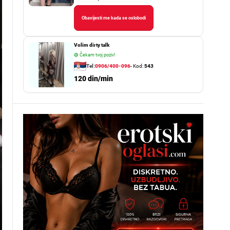
Obavijesti me kada se oslobodi
Volim dirty talk
🟢
Čekam tvoj poziv!
Tel:
0906/400-096
- Kod:
543
120 din/min