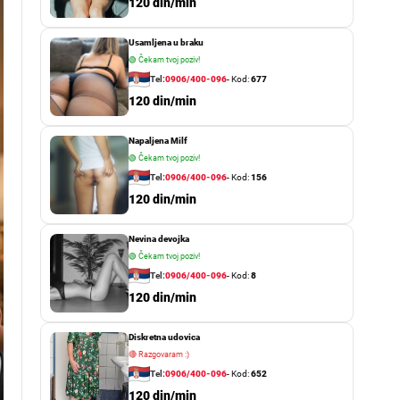
o
120 din/min
r
m
Usamljena u braku
o
d
🟢
Čekam tvoj poziv!
e
Tel:
0906/400-096
- Kod:
677
120 din/min
Napaljena Milf
🟢
Čekam tvoj poziv!
Tel:
0906/400-096
- Kod:
156
120 din/min
Nevina devojka
🟢
Čekam tvoj poziv!
Tel:
0906/400-096
- Kod:
8
120 din/min
Diskretna udovica
🔴
Razgovaram :)
Tel:
0906/400-096
- Kod:
652
120 din/min