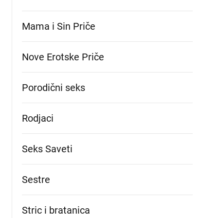
Mama i Sin Priče
Nove Erotske Priče
Porodični seks
Rodjaci
Seks Saveti
Sestre
Stric i bratanica