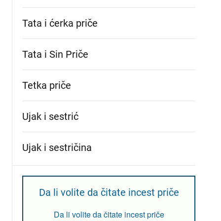
Tata i ćerka priče
Tata i Sin Priče
Tetka priče
Ujak i sestrić
Ujak i sestričina
Da li volite da čitate incest priče
Da li volite da čitate incest priče