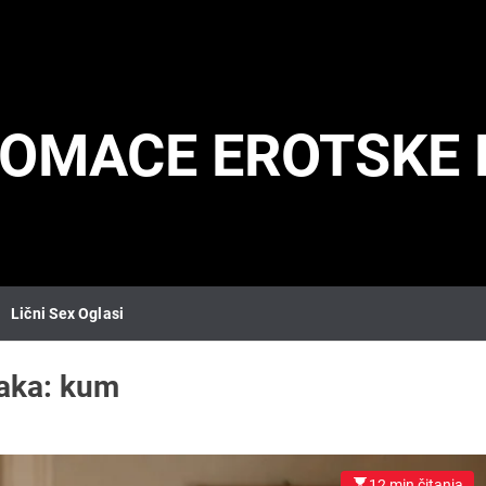
DOMACE EROTSKE 
Lični Sex Oglasi
aka:
kum
12 min čitanja