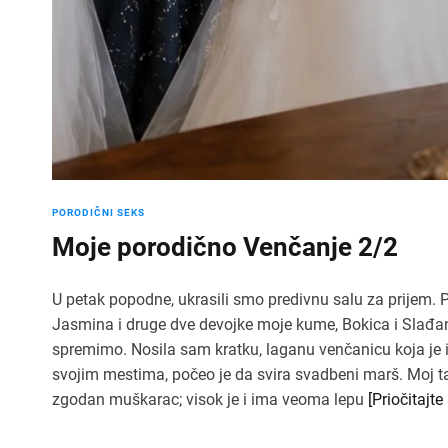
PORODIČNI SEKS
Moje porodično Venčanje 2/2
U petak popodne, ukrasili smo predivnu salu za prijem
Jasmina i druge dve devojke moje kume, Bokica i Slađana
spremimo. Nosila sam kratku, laganu venčanicu koja je is
svojim mestima, počeo je da svira svadbeni marš. Moj tat
zgodan muškarac; visok je i ima veoma lepu
[Priočitajte