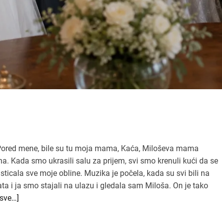
. Pored mene, bile su tu moja mama, Kaća, Miloševa mama
. Kada smo ukrasili salu za prijem, svi smo krenuli kući da se
ticala sve moje obline. Muzika je počela, kada su svi bili na
a i ja smo stajali na ulazu i gledala sam Miloša. On je tako
 sve…]