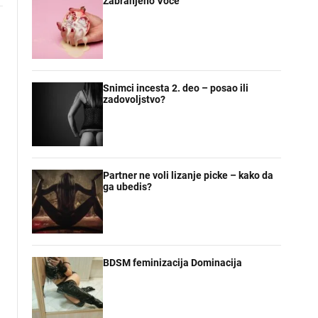
Zabranjeno Voce
Snimci incesta 2. deo – posao ili
zadovoljstvo?
Partner ne voli lizanje picke – kako da
ga ubedis?
BDSM feminizacija Dominacija