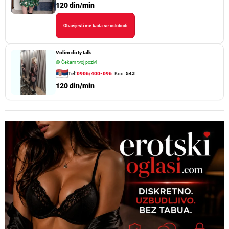
120 din/min
Obavijesti me kada se oslobodi
Volim dirty talk
🟢
Čekam tvoj poziv!
Tel:
0906/400-096
- Kod:
543
120 din/min