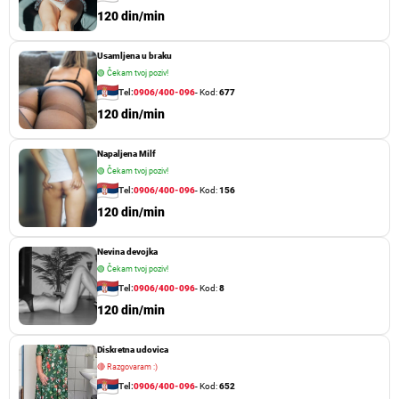
120 din/min
Usamljena u braku
🟢
Čekam tvoj poziv!
Tel:
0906/400-096
- Kod:
677
120 din/min
Napaljena Milf
🟢
Čekam tvoj poziv!
Tel:
0906/400-096
- Kod:
156
120 din/min
Nevina devojka
🟢
Čekam tvoj poziv!
Tel:
0906/400-096
- Kod:
8
120 din/min
Diskretna udovica
🔴
Razgovaram :)
Tel:
0906/400-096
- Kod:
652