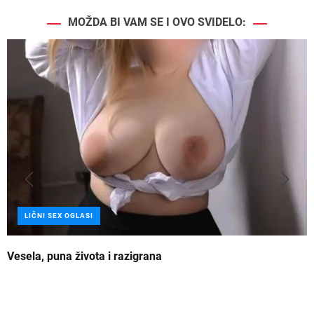
MOŽDA BI VAM SE I OVO SVIDELO:
LIČNI SEX OGLASI
Vesela, puna života i razigrana
Z