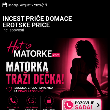
S
Nedelja, avgust 9 2026
k
i
INCEST PRIČE DOMACE
p
EROTSKE PRICE
t
o
Inc ispovesti
c
o
n
t
e
n
t