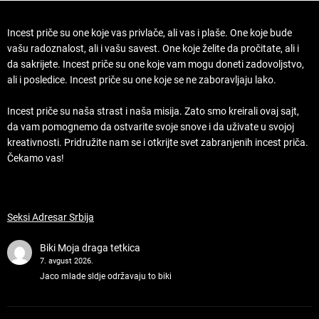
Incest priče su one koje vas privlače, ali vas i plaše. One koje bude
vašu radoznalost, ali i vašu savest. One koje želite da pročitate, ali i
da sakrijete. Incest priče su one koje vam mogu doneti zadovoljstvo,
ali i posledice. Incest priče su one koje se ne zaboravljaju lako.
Incest priče su naša strast i naša misija. Zato smo kreirali ovaj sajt,
da vam pomognemo da ostvarite svoje snove i da uživate u svojoj
kreativnosti. Pridružite nam se i otkrijte svet zabranjenih incest priča.
Čekamo vas!
Seksi Adresar Srbija
Biki
Moja draga tetkica
7. avgust 2026.
Jaco mlade sldje održavaju to biki