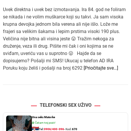
Uvek direktna i uvek bez izmotavanja. Ira 84. god ne foliram
se nikada i ne volim muškarce koji su takvi. Ja sam visoka
krupna devojka jednom bila verena ali nije išlo. Lože me
frajeri sa velikim šakama i lepim prstima visoki 190 plus.
Veličina nije bitna ali visina jeste 😛 Tražim nekoga za
druženje, veza ili drug. Pišite mi čak i oni kojima se ne
sviđam, uveriću vas u suprotno 😛 Hajde da se
dopisujemo? Pošalji mi SMS! Ukucaj u telefon AD IRA
Poruku koju želiš i pošalji na broj 6292
[Priočitajte sve…]
TELEFONSKI SEX UŽIVO
Una seks Matorke
🟢
Čekam tvoj poziv!
Tel:
0906/400-096
- Kod:
670