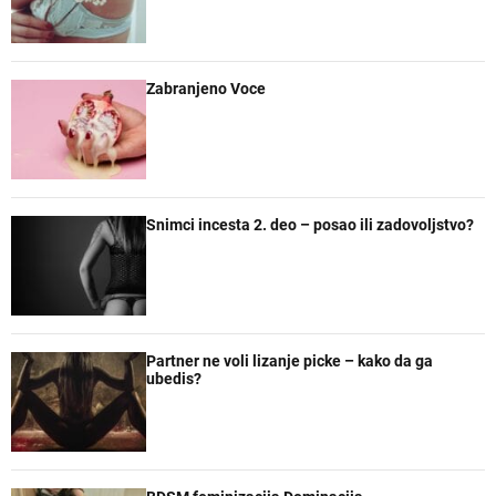
a
t
t
e
r
a
n
r
e
Zabranjeno Voce
Snimci incesta 2. deo – posao ili zadovoljstvo?
Partner ne voli lizanje picke – kako da ga
ubedis?