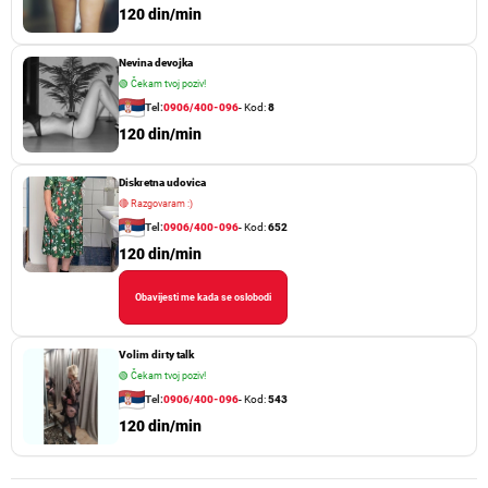
120 din/min
Nevina devojka
🟢
Čekam tvoj poziv!
Tel:
0906/400-096
- Kod:
8
120 din/min
Diskretna udovica
🔴
Razgovaram :)
Tel:
0906/400-096
- Kod:
652
120 din/min
Obavijesti me kada se oslobodi
Volim dirty talk
🟢
Čekam tvoj poziv!
Tel:
0906/400-096
- Kod:
543
120 din/min