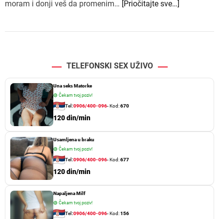
moram i donji veš da promenim…
[Priočitajte sve…]
TELEFONSKI SEX UŽIVO
Una seks Matorke
🟢
Čekam tvoj poziv!
Tel:
0906/400-096
- Kod:
670
120 din/min
Usamljena u braku
🟢
Čekam tvoj poziv!
Tel:
0906/400-096
- Kod:
677
120 din/min
Napaljena Milf
🟢
Čekam tvoj poziv!
Tel:
0906/400-096
- Kod:
156