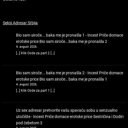
Seksi Adresar Srbija
Bio sam siroče... baka me je pronašla 1 - Incest Priče domace
erotske price
Bio sam siroče… baka me je pronašla 2
4. avgust 2026.
[…] Klik Ovde za part 2 […]
Bio sam siroče... baka me je pronašla 2 - Incest Priče domace
erotske price
Bio sam siroče… baka me je pronašla 1
4. avgust 2026.
[…] Klik Ovde za part 1 […]
Uz sex adresar pretvorite vašu spavaću sobu u senzualno
utočište - Incest Priče domace erotske price
Sestričina i Dodiri
pod ćebetom 3