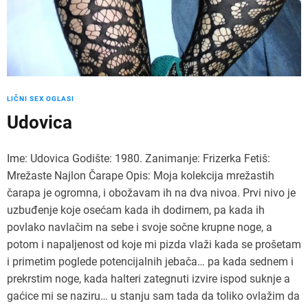
LIČNI SEX OGLASI
Udovica
Ime: Udovica Godište: 1980. Zanimanje: Frizerka Fetiš:
Mrežaste Najlon Čarape Opis: Moja kolekcija mrežastih
čarapa je ogromna, i obožavam ih na dva nivoa. Prvi nivo je
uzbuđenje koje osećam kada ih dodirnem, pa kada ih
povlako navlačim na sebe i svoje sočne krupne noge, a
potom i napaljenost od koje mi pizda vlaži kada se prošetam
i primetim poglede potencijalnih jebača… pa kada sednem i
prekrstim noge, kada halteri zategnuti izvire ispod suknje a
gaćice mi se naziru… u stanju sam tada da toliko ovlažim da