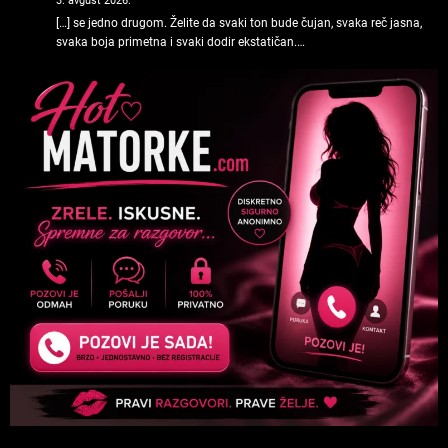
3. avgust 2026.
[…] se jedno drugom. Želite da svaki ton bude čujan, svaka reč jasna,
svaka boja primetna i svaki dodir ekstatičan.…