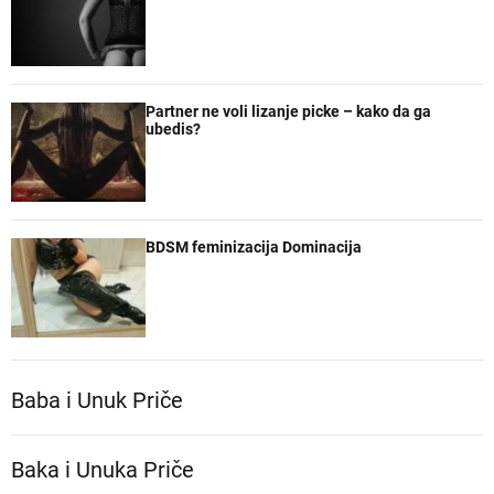
Partner ne voli lizanje picke – kako da ga
ubedis?
BDSM feminizacija Dominacija
Baba i Unuk Priče
Baka i Unuka Pričе