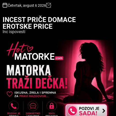
S
Četvrtak, avgust 6 2026
k
i
INCEST PRIČE DOMACE
p
EROTSKE PRICE
t
o
Inc ispovesti
c
o
n
t
e
n
t