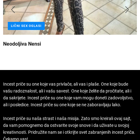
LIČNI SEX OGLASI
Neodoljiva Nensi
B
Incest priče su one koje vas privlače, ali vas i plaše. One koje bude
vašu radoznalost, ali i vašu savest. One koje želite da pročitate, ali i
da sakrijete. Incest priče su one koje vam mogu doneti zadovoljstvo,
ali i posledice. Incest priče su one koje se ne zaboravljaju lako.
Incest priče su naša strast i naša misija. Zato smo kreirali ovaj sajt,
da vam pomognemo da ostvarite svoje snove i da uživate u svojoj
kreativnosti. Pridružite nam se i otkrijte svet zabranjenih incest priča.
Čekamo vas!