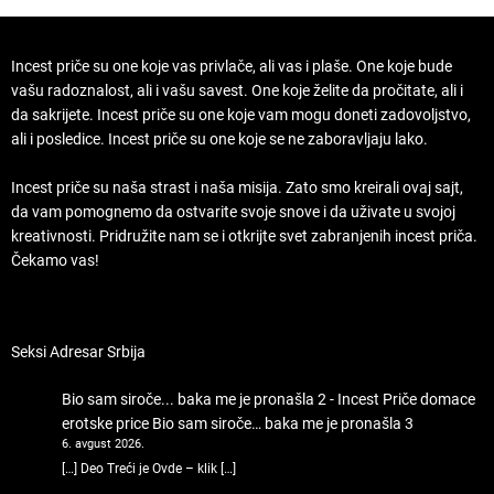
Incest priče su one koje vas privlače, ali vas i plaše. One koje bude
vašu radoznalost, ali i vašu savest. One koje želite da pročitate, ali i
da sakrijete. Incest priče su one koje vam mogu doneti zadovoljstvo,
ali i posledice. Incest priče su one koje se ne zaboravljaju lako.
Incest priče su naša strast i naša misija. Zato smo kreirali ovaj sajt,
da vam pomognemo da ostvarite svoje snove i da uživate u svojoj
kreativnosti. Pridružite nam se i otkrijte svet zabranjenih incest priča.
Čekamo vas!
Seksi Adresar Srbija
Bio sam siroče... baka me je pronašla 2 - Incest Priče domace
erotske price
Bio sam siroče… baka me je pronašla 3
6. avgust 2026.
[…] Deo Treći je Ovde – klik […]