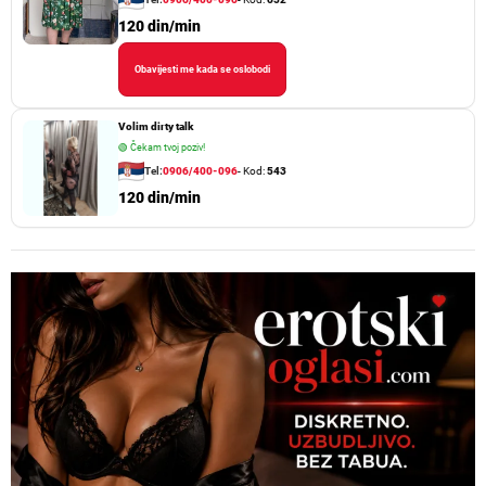
120 din/min
Obavijesti me kada se oslobodi
Volim dirty talk
🟢
Čekam tvoj poziv!
Tel:
0906/400-096
- Kod:
543
120 din/min