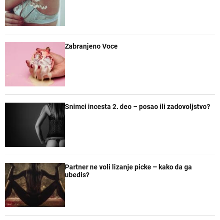
a
t
t
e
r
a
n
r
e
Zabranjeno Voce
Snimci incesta 2. deo – posao ili zadovoljstvo?
Partner ne voli lizanje picke – kako da ga
ubedis?