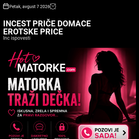
S
Petak, avgust 7 2026
k
i
INCEST PRIČE DOMACE
p
EROTSKE PRICE
t
o
Inc ispovesti
c
o
n
t
e
n
t