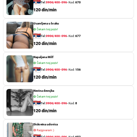
Tel:
0906/400-096
- Kod:
670
120 din/min
Usamljena u braku
🟢
Čekam tvoj poziv!
Tel:
0906/400-096
- Kod:
677
120 din/min
Napaljena Milf
🟢
Čekam tvoj poziv!
Tel:
0906/400-096
- Kod:
156
120 din/min
Nevina devojka
🟢
Čekam tvoj poziv!
Tel:
0906/400-096
- Kod:
8
120 din/min
Diskretna udovica
🔴
Razgovaram :)
Tel:
0906/400-096
- Kod:
652