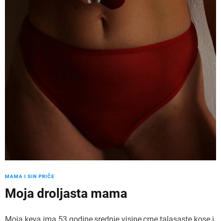
MAMA I SIN PRIČE
Moja droljasta mama
Moja keva ima 53 godine,srednje visine,crne talasaste kose i