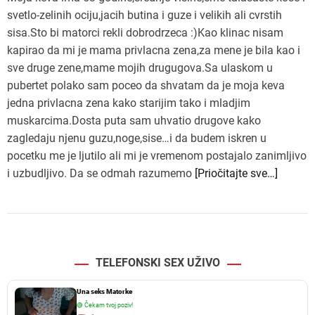
svetlo-zelinih ociju,jacih butina i guze i velikih ali cvrstih
sisa.Sto bi matorci rekli dobrodrzeca :)Kao klinac nisam
kapirao da mi je mama privlacna zena,za mene je bila kao i
sve druge zene,mame mojih drugugova.Sa ulaskom u
pubertet polako sam poceo da shvatam da je moja keva
jedna privlacna zena kako starijim tako i mladjim
muskarcima.Dosta puta sam uhvatio drugove kako
zagledaju njenu guzu,noge,sise…i da budem iskren u
pocetku me je ljutilo ali mi je vremenom postajalo zanimljivo
i uzbudljivo. Da se odmah razumemo
[Priočitajte sve…]
TELEFONSKI SEX UŽIVO
Una seks Matorke
🟢
Čekam tvoj poziv!