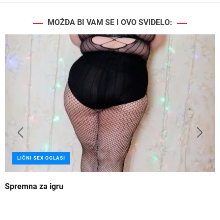
MOŽDA BI VAM SE I OVO SVIDELO:
LIČNI SEX OGLASI
Spremna za igru
B