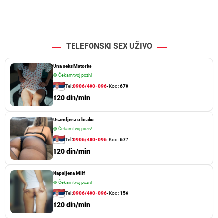
TELEFONSKI SEX UŽIVO
Una seks Matorke
🟢
Čekam tvoj poziv!
Tel:
0906/400-096
- Kod:
670
120 din/min
Usamljena u braku
🟢
Čekam tvoj poziv!
Tel:
0906/400-096
- Kod:
677
120 din/min
Napaljena Milf
🟢
Čekam tvoj poziv!
Tel:
0906/400-096
- Kod:
156
120 din/min