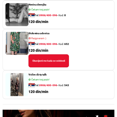
Nevina devojka
🟢
Čekam tvoj poziv!
Tel:
0906/400-096
- Kod:
8
120 din/min
Diskretna udovica
🔴
Razgovaram :)
Tel:
0906/400-096
- Kod:
652
120 din/min
Obavijesti me kada se oslobodi
Volim dirty talk
🟢
Čekam tvoj poziv!
Tel:
0906/400-096
- Kod:
543
120 din/min