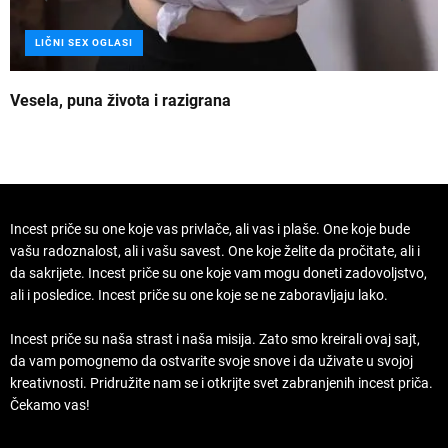
LIČNI SEX OGLASI
Vesela, puna života i razigrana
Z
Incest priče su one koje vas privlače, ali vas i plaše. One koje bude
vašu radoznalost, ali i vašu savest. One koje želite da pročitate, ali i
da sakrijete. Incest priče su one koje vam mogu doneti zadovoljstvo,
ali i posledice. Incest priče su one koje se ne zaboravljaju lako.
Incest priče su naša strast i naša misija. Zato smo kreirali ovaj sajt,
da vam pomognemo da ostvarite svoje snove i da uživate u svojoj
kreativnosti. Pridružite nam se i otkrijte svet zabranjenih incest priča.
Čekamo vas!