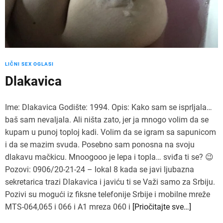
LIČNI SEX OGLASI
Dlakavica
Ime: Dlakavica Godište: 1994. Opis: Kako sam se isprljala…
baš sam nevaljala. Ali ništa zato, jer ja mnogo volim da se
kupam u punoj toploj kadi. Volim da se igram sa sapunicom
i da se mazim svuda. Posebno sam ponosna na svoju
dlakavu mačkicu. Mnoogooo je lepa i topla… sviđa ti se? 😉
Pozovi: 0906/20-21-24 – lokal 8 kada se javi ljubazna
sekretarica trazi Dlakavica i javiću ti se Važi samo za Srbiju.
Pozivi su mogući iz fiksne telefonije Srbije i mobilne mreže
MTS-064,065 i 066 i A1 mreza 060 i
[Priočitajte sve…]