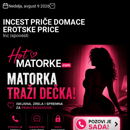
S
Nedelja, avgust 9 2026
k
i
INCEST PRIČE DOMACE
p
EROTSKE PRICE
t
o
Inc ispovesti
c
o
n
t
e
n
t