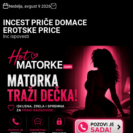
S
Nedelja, avgust 9 2026
k
i
INCEST PRIČE DOMACE
p
EROTSKE PRICE
t
o
Inc ispovesti
c
o
n
t
e
n
t