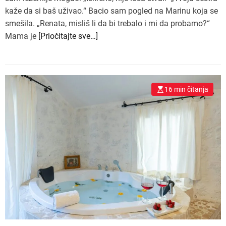
kaže da si baš uživao.“ Bacio sam pogled na Marinu koja se
smešila. „Renata, misliš li da bi trebalo i mi da probamo?“
Mama je
[Priočitajte sve…]
16 min čitanja