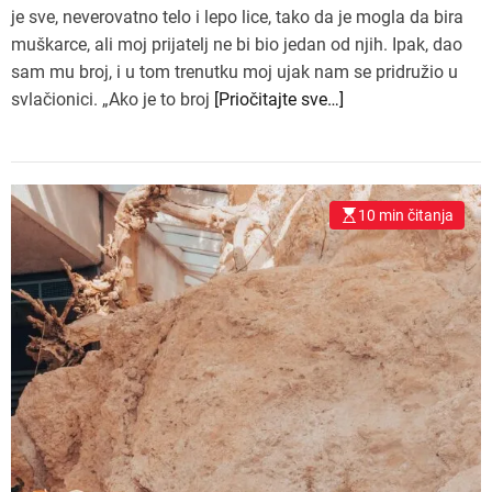
je sve, neverovatno telo i lepo lice, tako da je mogla da bira
muškarce, ali moj prijatelj ne bi bio jedan od njih. Ipak, dao
sam mu broj, i u tom trenutku moj ujak nam se pridružio u
svlačionici. „Ako je to broj
[Priočitajte sve…]
10 min čitanja