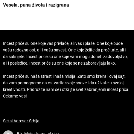
Vesela, puna života i razigrana
Z
Incest priče su one koje vas privlače, ali vas i plaše. One koje bude
vašu radoznalost, ali i vašu savest. One koje želite da pročitate, ali i
da sakrijete. Incest priče su one koje vam mogu doneti zadovoljstvo,
ali i posledice. Incest priče su one koje se ne zaboravljaju lako.
Incest priče su naša strast i naša misija. Zato smo kreirali ovaj sajt,
da vam pomognemo da ostvarite svoje snove i da uživate u svojoj
kreativnosti. Pridružite nam se i otkrijte svet zabranjenih incest priča.
Čekamo vas!
Seksi Adresar Srbija
Biki
Moja draga tetkica