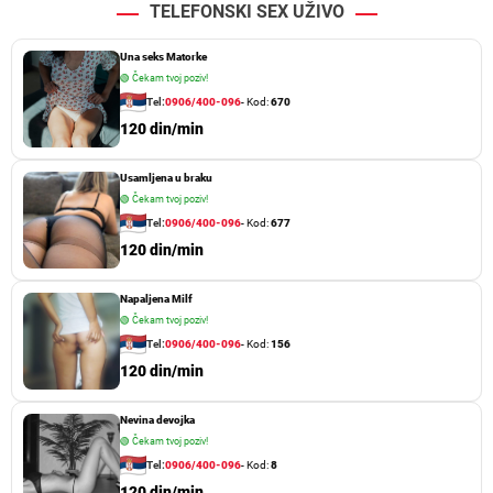
TELEFONSKI SEX UŽIVO
Una seks Matorke
🟢
Čekam tvoj poziv!
Tel:
0906/400-096
- Kod:
670
120 din/min
Usamljena u braku
🟢
Čekam tvoj poziv!
Tel:
0906/400-096
- Kod:
677
120 din/min
Napaljena Milf
🟢
Čekam tvoj poziv!
Tel:
0906/400-096
- Kod:
156
120 din/min
Nevina devojka
🟢
Čekam tvoj poziv!
Tel:
0906/400-096
- Kod:
8
120 din/min