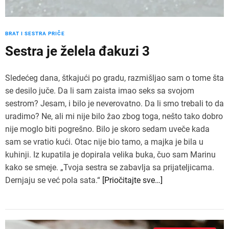
BRAT I SESTRA PRIČE
Sestra je želela đakuzi 3
Sledećeg dana, štkajući po gradu, razmišljao sam o tome šta
se desilo juče. Da li sam zaista imao seks sa svojom
sestrom? Jesam, i bilo je neverovatno. Da li smo trebali to da
uradimo? Ne, ali mi nije bilo žao zbog toga, nešto tako dobro
nije moglo biti pogrešno. Bilo je skoro sedam uveče kada
sam se vratio kući. Otac nije bio tamo, a majka je bila u
kuhinji. Iz kupatila je dopirala velika buka, čuo sam Marinu
kako se smeje. „Tvoja sestra se zabavlja sa prijateljicama.
Dernjaju se već pola sata.“
[Priočitajte sve…]