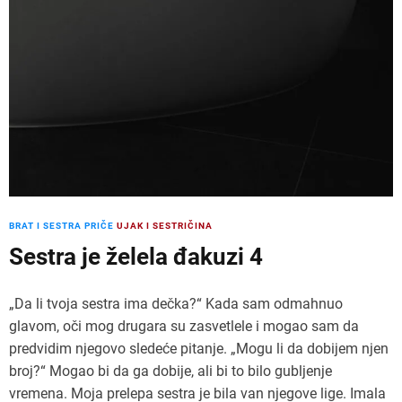
BRAT I SESTRA PRIČE
UJAK I SESTRIČINA
Sestra je želela đakuzi 4
„Da li tvoja sestra ima dečka?“ Kada sam odmahnuo
glavom, oči mog drugara su zasvetlele i mogao sam da
predvidim njegovo sledeće pitanje. „Mogu li da dobijem njen
broj?“ Mogao bi da ga dobije, ali bi to bilo gubljenje
vremena. Moja prelepa sestra je bila van njegove lige. Imala