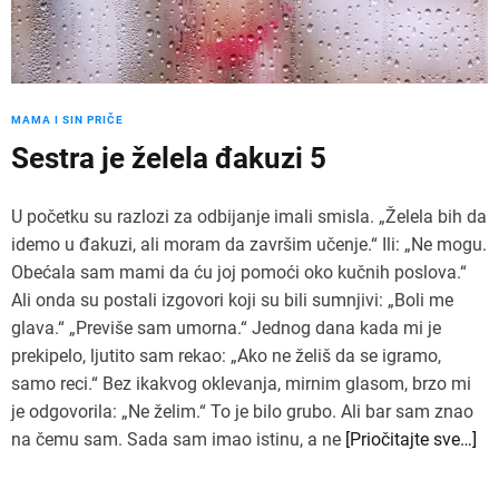
MAMA I SIN PRIČE
Sestra je želela đakuzi 5
U početku su razlozi za odbijanje imali smisla. „Želela bih da
idemo u đakuzi, ali moram da završim učenje.“ Ili: „Ne mogu.
Obećala sam mami da ću joj pomoći oko kučnih poslova.“
Ali onda su postali izgovori koji su bili sumnjivi: „Boli me
glava.“ „Previše sam umorna.“ Jednog dana kada mi je
prekipelo, ljutito sam rekao: „Ako ne želiš da se igramo,
samo reci.“ Bez ikakvog oklevanja, mirnim glasom, brzo mi
je odgovorila: „Ne želim.“ To je bilo grubo. Ali bar sam znao
na čemu sam. Sada sam imao istinu, a ne
[Priočitajte sve…]