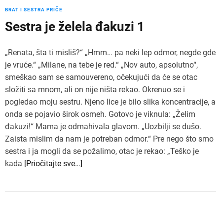
BRAT I SESTRA PRIČE
Sestra je želela đakuzi 1
„Renata, šta ti misliš?“ „Hmm… pa neki lep odmor, negde gde
je vruće.“ „Milane, na tebe je red.“ „Nov auto, apsolutno“,
smeškao sam se samouvereno, očekujući da će se otac
složiti sa mnom, ali on nije ništa rekao. Okrenuo se i
pogledao moju sestru. Njeno lice je bilo slika koncentracije, a
onda se pojavio širok osmeh. Gotovo je viknula: „Želim
đakuzi!“ Mama je odmahivala glavom. „Uozbilji se dušo.
Zaista mislim da nam je potreban odmor.“ Pre nego što smo
sestra i ja mogli da se požalimo, otac je rekao: „Teško je
kada
[Priočitajte sve…]