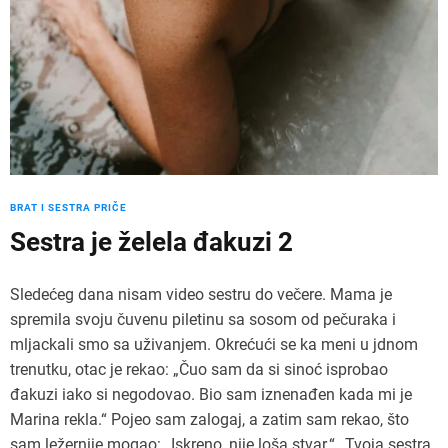
BRAT I SESTRA PRIČE
Sestra je želela đakuzi 2
Sledećeg dana nisam video sestru do večere. Mama je
spremila svoju čuvenu piletinu sa sosom od pečuraka i
mljackali smo sa uživanjem. Okrećući se ka meni u jdnom
trenutku, otac je rekao: „Čuo sam da si sinoć isprobao
đakuzi iako si negodovao. Bio sam iznenađen kada mi je
Marina rekla.“ Pojeo sam zalogaj, a zatim sam rekao, što
sam ležernije mogao: „Iskreno, nije loša stvar.“ „Tvoja sestra