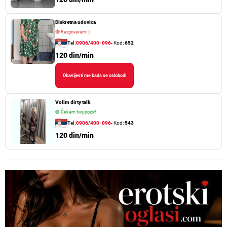
Diskretna udovica
🔴
Razgovaram :)
Tel:
0906/400-096
- Kod:
652
120 din/min
Obavijesti me kada se oslobodi
Volim dirty talk
🟢
Čekam tvoj poziv!
Tel:
0906/400-096
- Kod:
543
120 din/min