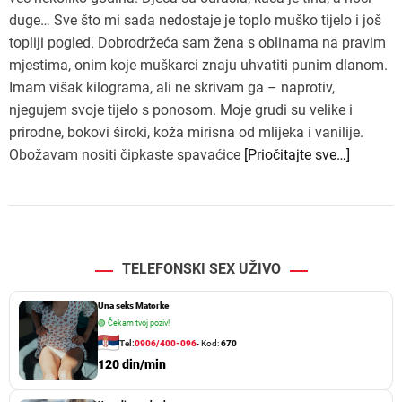
duge… Sve što mi sada nedostaje je toplo muško tijelo i još
topliji pogled. Dobrodržeća sam žena s oblinama na pravim
mjestima, onim koje muškarci znaju uhvatiti punim dlanom.
Imam višak kilograma, ali ne skrivam ga – naprotiv,
njegujem svoje tijelo s ponosom. Moje grudi su velike i
prirodne, bokovi široki, koža mirisna od mlijeka i vanilije.
Obožavam nositi čipkaste spavaćice
[Priočitajte sve…]
TELEFONSKI SEX UŽIVO
Una seks Matorke
🟢
Čekam tvoj poziv!
Tel:
0906/400-096
- Kod:
670
120 din/min