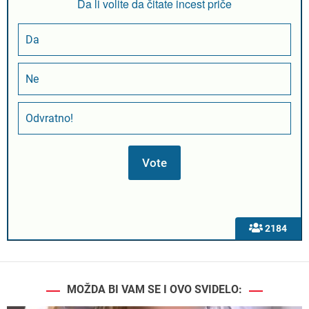
Da li volite da čitate incest priče
Da
Ne
Odvratno!
2184
MOŽDA BI VAM SE I OVO SVIDELO: