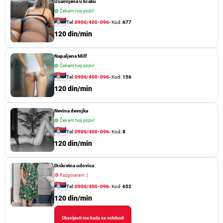
Usamljena u braku
🟢
Čekam tvoj poziv!
Tel:
0906/400-096
- Kod:
677
120 din/min
Napaljena Milf
🟢
Čekam tvoj poziv!
Tel:
0906/400-096
- Kod:
156
120 din/min
Nevina devojka
🟢
Čekam tvoj poziv!
Tel:
0906/400-096
- Kod:
8
120 din/min
Diskretna udovica
🔴
Razgovaram :)
Tel:
0906/400-096
- Kod:
652
120 din/min
Obavijesti me kada se oslobodi