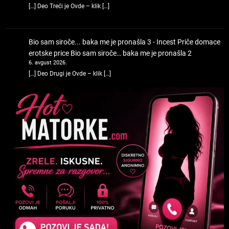
[…] Deo Treći je Ovde – klik […]
Bio sam siroče... baka me je pronašla 3 - Incest Priče domace
erotske price
Bio sam siroče… baka me je pronašla 2
6. avgust 2026.
[…] Deo Drugi je Ovde – klik […]