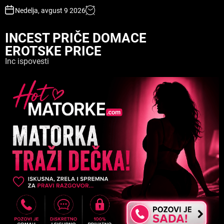
S
Nedelja, avgust 9 2026
k
i
INCEST PRIČE DOMACE
p
EROTSKE PRICE
t
o
Inc ispovesti
c
o
n
t
e
n
t