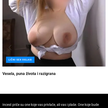
LIČNI SEX OGLASI
Vesela, puna života i razigrana
Z
Incest priče su one koje vas privlače, ali vas i plaše. One koje bude