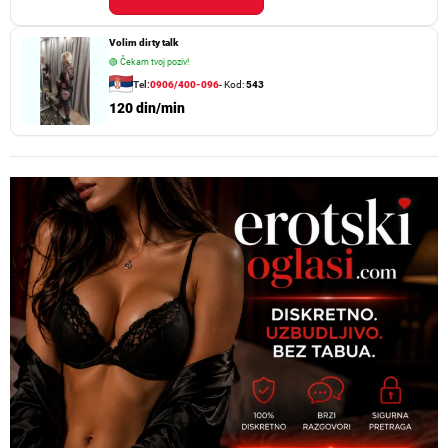
Volim dirty talk
🟢
Čekam tvoj poziv!
Tel:
0906/400-096
- Kod:
543
120 din/min