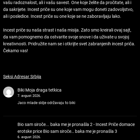
vašu radoznalost, ali i vašu savest. One koje želite da pročitate, ali i
da sakrijete. Incest priče su one koje vam mogu doneti zadovoljstvo,
ali i posledice. Incest priče su one koje se ne zaboravljaju lako.
Incest priče su naša strast i naša misija. Zato smo kreirali ovaj sajt,
da vam pomognemo da ostvarite svoje snove i da uživate u svojoj
kreativnosti. Pridružite nam se i otkrijte svet zabranjenih incest priča.
Čekamo vas!
Seksi Adresar Srbija
Biki
Moja draga tetkica
7. avgust 2026.
Jaco mlade sldje održavaju to biki
Bio sam siroče... baka me je pronašla 2 - Incest Priče domace
erotske price
Bio sam siroče… baka me je pronašla 3
6. avgust 2026.