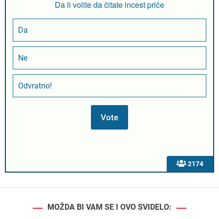
Da li volite da čitate incest priče
Da
Ne
Odvratno!
2174
MOŽDA BI VAM SE I OVO SVIDELO: