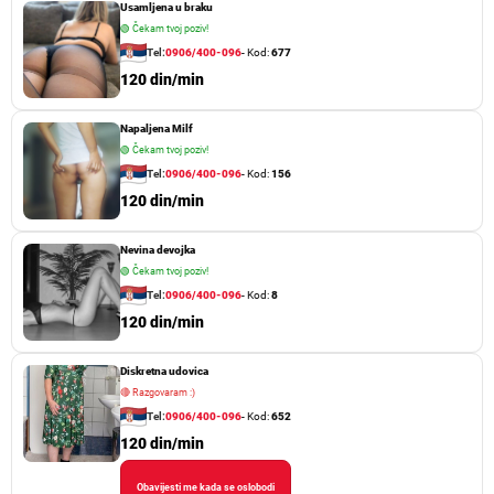
Usamljena u braku
🟢
Čekam tvoj poziv!
Tel:
0906/400-096
- Kod:
677
120 din/min
Napaljena Milf
🟢
Čekam tvoj poziv!
Tel:
0906/400-096
- Kod:
156
120 din/min
Nevina devojka
🟢
Čekam tvoj poziv!
Tel:
0906/400-096
- Kod:
8
120 din/min
Diskretna udovica
🔴
Razgovaram :)
Tel:
0906/400-096
- Kod:
652
120 din/min
Obavijesti me kada se oslobodi