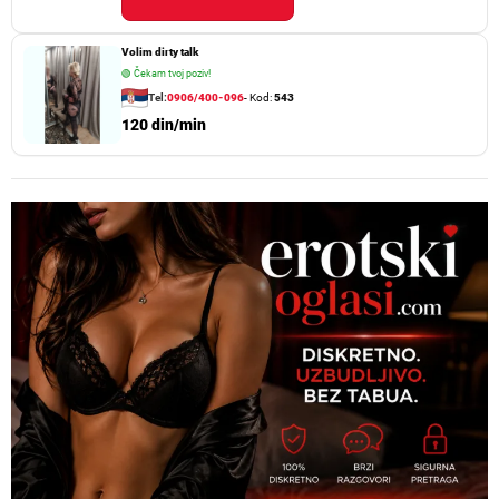
Volim dirty talk
🟢
Čekam tvoj poziv!
Tel:
0906/400-096
- Kod:
543
120 din/min