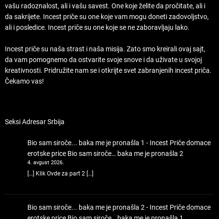
vašu radoznalost, ali i vašu savest. One koje želite da pročitate, ali i
da sakrijete. Incest priče su one koje vam mogu doneti zadovoljstvo,
ali i posledice. Incest priče su one koje se ne zaboravljaju lako.
Incest priče su naša strast i naša misija. Zato smo kreirali ovaj sajt,
da vam pomognemo da ostvarite svoje snove i da uživate u svojoj
kreativnosti. Pridružite nam se i otkrijte svet zabranjenih incest priča.
Čekamo vas!
Seksi Adresar Srbija
Bio sam siroče... baka me je pronašla 1 - Incest Priče domace
erotske price
Bio sam siroče… baka me je pronašla 2
4. avgust 2026.
[…] Klik Ovde za part 2 […]
Bio sam siroče... baka me je pronašla 2 - Incest Priče domace
erotske price
Bio sam siroče… baka me je pronašla 1