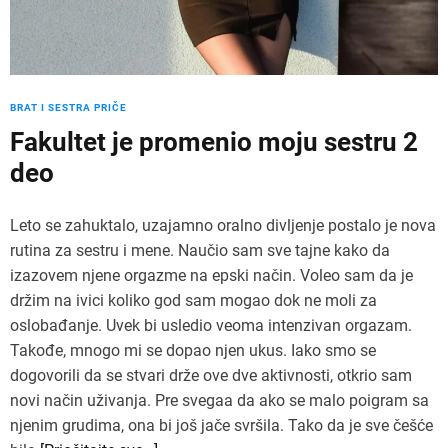
BRAT I SESTRA PRIČE
Fakultet je promenio moju sestru 2
deo
Leto se zahuktalo, uzajamno oralno divljenje postalo je nova
rutina za sestru i mene. Naučio sam sve tajne kako da
izazovem njene orgazme na epski način. Voleo sam da je
držim na ivici koliko god sam mogao dok ne moli za
oslobađanje. Uvek bi usledio veoma intenzivan orgazam.
Takođe, mnogo mi se dopao njen ukus. Iako smo se
dogovorili da se stvari drže ove dve aktivnosti, otkrio sam
novi način uživanja. Pre svegaa da ako se malo poigram sa
njenim grudima, ona bi još jače svršila. Tako da je sve češće