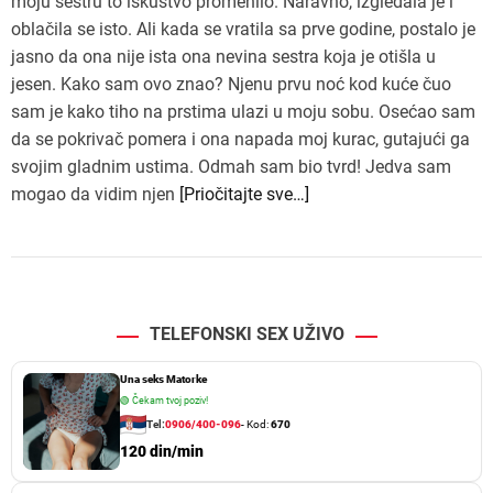
moju sestru to iskustvo promenilo. Naravno, izgledala je i
oblačila se isto. Ali kada se vratila sa prve godine, postalo je
jasno da ona nije ista ona nevina sestra koja je otišla u
jesen. Kako sam ovo znao? Njenu prvu noć kod kuće čuo
sam je kako tiho na prstima ulazi u moju sobu. Osećao sam
da se pokrivač pomera i ona napada moj kurac, gutajući ga
svojim gladnim ustima. Odmah sam bio tvrd! Jedva sam
mogao da vidim njen
[Priočitajte sve…]
TELEFONSKI SEX UŽIVO
Una seks Matorke
🟢
Čekam tvoj poziv!
Tel:
0906/400-096
- Kod:
670
120 din/min