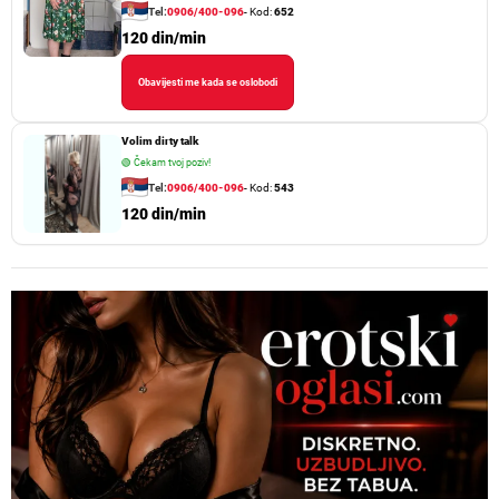
Tel:
0906/400-096
- Kod:
652
120 din/min
Obavijesti me kada se oslobodi
Volim dirty talk
🟢
Čekam tvoj poziv!
Tel:
0906/400-096
- Kod:
543
120 din/min