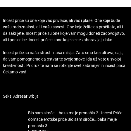
Incest priče su one koje vas privlače, ali vas i plaše. One koje bude
vašu radoznalost, ali i vašu savest. One koje želite da pročitate, ali i
da sakrijete. Incest priče su one koje vam mogu doneti zadovoljstvo,
ali i posledice. Incest priče su one koje se ne zaboravljaju lako.
Incest priče su naša strast i naša misija. Zato smo kreirali ovaj sajt,
da vam pomognemo da ostvarite svoje snove i da uživate u svojoj
kreativnosti. Pridružite nam se i otkrijte svet zabranjenih incest priča.
Čekamo vas!
Seksi Adresar Srbija
Bio sam siroče... baka me je pronašla 2 - Incest Priče
domace erotske price
Bio sam siroče… baka me je
pronašla 3