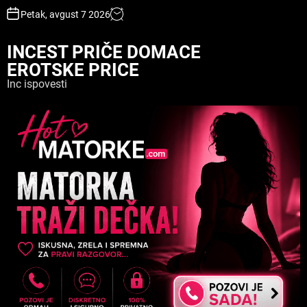
S
Petak, avgust 7 2026
k
i
INCEST PRIČE DOMACE
p
EROTSKE PRICE
t
o
Inc ispovesti
c
o
n
t
e
n
t