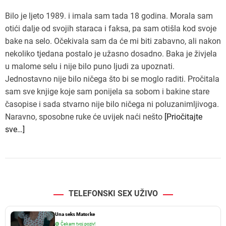
Bilo je ljeto 1989. i imala sam tada 18 godina. Morala sam
otići dalje od svojih staraca i faksa, pa sam otišla kod svoje
bake na selo. Očekivala sam da će mi biti zabavno, ali nakon
nekoliko tjedana postalo je užasno dosadno. Baka je živjela
u malome selu i nije bilo puno ljudi za upoznati.
Jednostavno nije bilo ničega što bi se moglo raditi. Pročitala
sam sve knjige koje sam ponijela sa sobom i bakine stare
časopise i sada stvarno nije bilo ničega ni poluzanimljivoga.
Naravno, sposobne ruke će uvijek naći nešto
[Priočitajte
sve…]
TELEFONSKI SEX UŽIVO
Una seks Matorke
🟢
Čekam tvoj poziv!