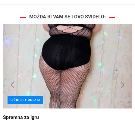
MOŽDA BI VAM SE I OVO SVIDELO:
LIČNI SEX OGLASI
Spremna za igru
B