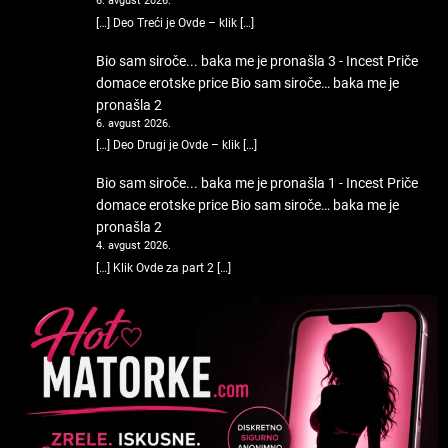
6. avgust 2026.
[…] Deo Treći je Ovde – klik […]
Bio sam siroče... baka me je pronašla 3 - Incest Priče
domace erotske price
Bio sam siroče… baka me je
pronašla 2
6. avgust 2026.
[…] Deo Drugi je Ovde – klik […]
Bio sam siroče... baka me je pronašla 1 - Incest Priče
domace erotske price
Bio sam siroče… baka me je
pronašla 2
4. avgust 2026.
[…] Klik Ovde za part 2 […]