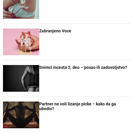
l
n
n
č
a
t
t
e
r
a
n
r
e
Zabranjeno Voce
Snimci incesta 2. deo – posao ili zadovoljstvo?
Partner ne voli lizanje picke – kako da ga
ubedis?