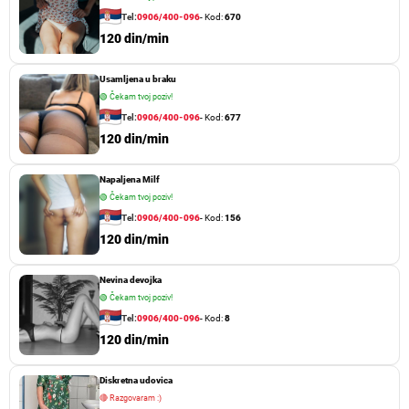
Tel:
0906/400-096
- Kod:
670
120 din/min
Usamljena u braku
🟢
Čekam tvoj poziv!
Tel:
0906/400-096
- Kod:
677
120 din/min
Napaljena Milf
🟢
Čekam tvoj poziv!
Tel:
0906/400-096
- Kod:
156
120 din/min
Nevina devojka
🟢
Čekam tvoj poziv!
Tel:
0906/400-096
- Kod:
8
120 din/min
Diskretna udovica
🔴
Razgovaram :)