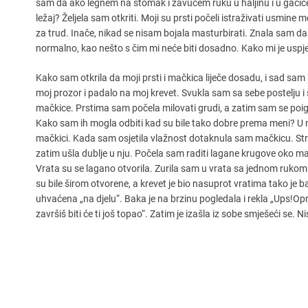
sam da ako legnem na stomak i zavučem ruku u haljinu i u gaćice n
ležaj? Željela sam otkriti. Moji su prsti počeli istraživati usmin
za trud. Inače, nikad se nisam bojala masturbirati. Znala sam da 
normalno, kao nešto s čim mi neće biti dosadno. Kako mi je uspjelo 
Kako sam otkrila da moji prsti i mačkica liječe dosadu, i sad sam
moj prozor i padalo na moj krevet. Svukla sam sa sebe postelju 
mačkice. Prstima sam počela milovati grudi, a zatim sam se poigr
Kako sam ih mogla odbiti kad su bile tako dobre prema meni?
mačkici. Kada sam osjetila vlažnost dotaknula sam mačkicu. Stru
zatim ušla dublje u nju. Počela sam raditi lagane krugove oko ma
Vrata su se lagano otvorila. Zurila sam u vrata sa jednom ruko
su bile širom otvorene, a krevet je bio nasuprot vratima tako je b
uhvaćena „na djelu“. Baka je na brzinu pogledala i rekla „Ups!Opro
završiš biti će ti još topao“. Zatim je izašla iz sobe smješeći se. 