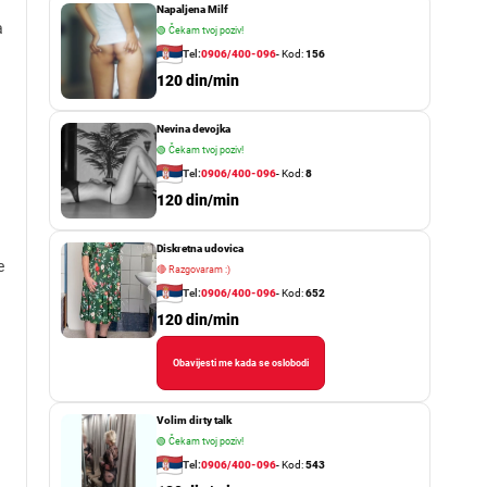
Napaljena Milf
a
🟢
Čekam tvoj poziv!
Tel:
0906/400-096
- Kod:
156
120 din/min
Nevina devojka
🟢
Čekam tvoj poziv!
Tel:
0906/400-096
- Kod:
8
120 din/min
Diskretna udovica
e
🔴
Razgovaram :)
Tel:
0906/400-096
- Kod:
652
120 din/min
Obavijesti me kada se oslobodi
Volim dirty talk
🟢
Čekam tvoj poziv!
Tel:
0906/400-096
- Kod:
543