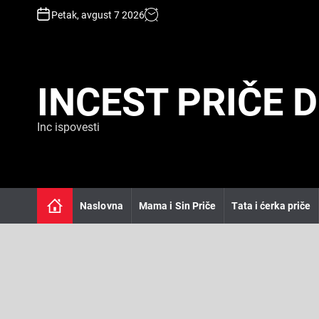
S
Petak, avgust 7 2026
k
i
p
t
INCEST PRIČE 
o
c
o
Inc ispovesti
n
t
e
n
t
Naslovna
Mama i Sin Priče
Tata i ćerka priče