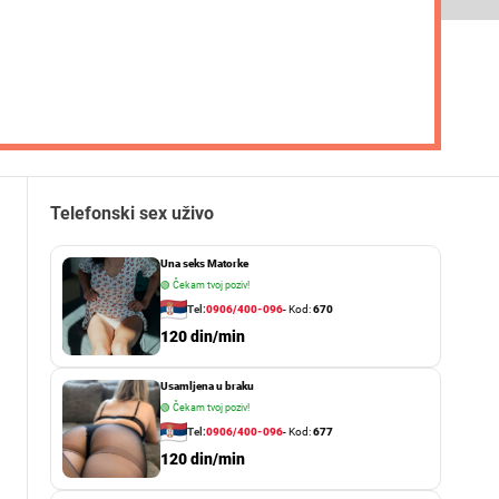
Telefonski sex uživo
Una seks Matorke
🟢
Čekam tvoj poziv!
Tel:
0906/400-096
- Kod:
670
120 din/min
Usamljena u braku
🟢
Čekam tvoj poziv!
Tel:
0906/400-096
- Kod:
677
120 din/min
a