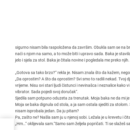
sigurno nisam bila raspoložena da završim. Obukla sam se na brzin
naći s njom na samo, a to može biti i upravo sada. Baka je stavila j
jelo i sjela za stol. Baka je čitala novine i pogledala me preko njih.
„Gotova sa tako brzo?“ rekla je. Nisam znala što da kažem, nego
„Da oprostim? A što da oprostim? Svi smo to radili nekad. Tvoj dje
vrijeme. Nisu svi stari ljudi čistunci i nevinašca i neznalice kako
vibrator. Sada pojedi svoj doručak“.
Sjedila sam potpuno oduzeta za trenutak. Moja baka ne da mi je g
Moja se baka dignula od stola, a ja sam ostala sjediti za stolom
nisam isprobala jedan. Da ju pitam?
Pa, zašto ne? Našla sam ju u njenoj sobi. Ležala je u krevetu i či
„Hm…“ oklijevala sam.“Samo sam željela popričati. Ti se slažeš s