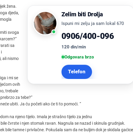
ijek žena.
voga djeda,
Zelim biti Drolja
m mogla
Ispuni mi zelju ja sam lokal 670
miti svoga
0906/400-096
uškarcem?“
varati sa
120 din/min
i
Odgovara brzo
i, ali nismo
Telefon
iga i mi se
djećom ovih
no, trebale
ve prebrzo za tebe?“
će ubiti. Ja ću početi ako će ti to pomoći. “
om na njeno tijelo. Imala je strašno tijelo za jednu
 bile čvrste i njen stomak ravan. Nagnula se nazad i skinula grudnjak.
vijek bile tamne i privlačne. Pokušala sam da ne buljim dok je skidala gaćice