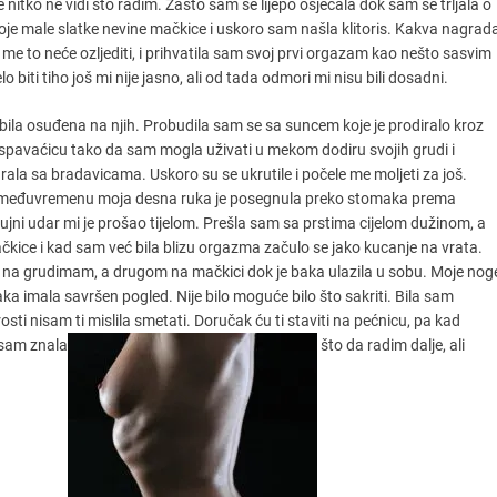
itko ne vidi što radim. Zašto sam se lijepo osjećala dok sam se trljala o
e moje male slatke nevine mačkice i uskoro sam našla klitoris. Kakva nagrad
me to neće ozljediti, i prihvatila sam svoj prvi orgazam kao nešto sasvim
biti tiho još mi nije jasno, ali od tada odmori mi nisu bili dosadni.
 bila osuđena na njih. Probudila sam se sa suncem koje je prodiralo kroz
i spavaćicu tako da sam mogla uživati u mekom dodiru svojih grudi i
ala sa bradavicama. Uskoro su se ukrutile i počele me moljeti za još.
 U međuvremenu moja desna ruka je posegnula preko stomaka prema
jni udar mi je prošao tijelom. Prešla sam sa prstima cijelom dužinom, a
čkice i kad sam već bila blizu orgazma začulo se jako kucanje na vrata.
m na grudimam, a drugom na mačkici dok je baka ulazila u sobu. Moje nog
aka imala savršen pogled. Nije bilo moguće bilo što sakriti. Bila sam
sti nisam ti mislila smetati. Doručak ću ti staviti na pećnicu, pa kad
Nisam znala
što da radim dalje, ali