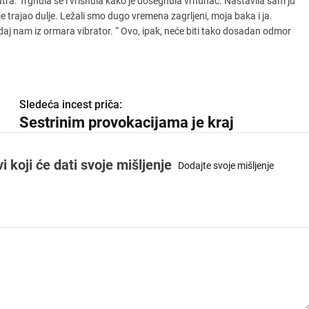
unutra. Trgnula se i vrisnula kako je dosegnula vrhunac. Nastavila sam ju
i je trajao dulje. Ležali smo dugo vremena zagrljeni, moja baka i ja.
dodaj nam iz ormara vibrator. “ Ovo, ipak, neće biti tako dosadan odmor
Sledeća incest priča:
Sestrinim provokacijama je kraj
koji će dati svoje mišljenje
Dodajte svoje mišljenje