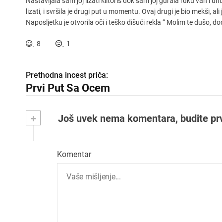
Nastavljala sam joj lizati klitoris dok sam joj gurala ruku van i 
lizati, i svršila je drugi put u momentu. Ovaj drugi je bio mekši, al
Naposljetku je otvorila oči i teško dišući rekla “ Molim te dušo, 
8
1
Prethodna incest priča:
K
Prvi Put Sa Ocem
r
e
+
Još uvek nema komentara, budite prvi 
t
a
Komentar
n
j
e