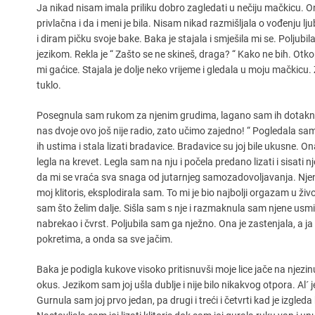
Ja nikad nisam imala priliku dobro zagledati u nečiju mačkicu. Ona j
privlačna i da i meni je bila. Nisam nikad razmišljala o vođenju 
i diram pičku svoje bake. Baka je stajala i smješila mi se. Poljub
jezikom. Rekla je “ Zašto se ne skineš, draga? “ Kako ne bih. Otk
mi gaćice. Stajala je dolje neko vrijeme i gledala u moju mačkicu
tuklo.
Posegnula sam rukom za njenim grudima, lagano sam ih dotaknula.
nas dvoje ovo još nije radio, zato učimo zajedno! “ Pogledala sam j
ih ustima i stala lizati bradavice. Bradavice su joj bile ukusne.
legla na krevet. Legla sam na nju i počela predano lizati i sisati 
da mi se vraća sva snaga od jutarnjeg samozadovoljavanja. Njena
moj klitoris, eksplodirala sam. To mi je bio najbolji orgazam u živ
sam što želim dalje. Sišla sam s nje i razmaknula sam njene usmine 
nabrekao i čvrst. Poljubila sam ga nježno. Ona je zastenjala, a 
pokretima, a onda sa sve jačim.
Baka je podigla kukove visoko pritisnuvši moje lice jače na nje
okus. Jezikom sam joj ušla dublje i nije bilo nikakvog otpora. Al´ j
Gurnula sam joj prvo jedan, pa drugi i treći i četvrti kad je izgleda