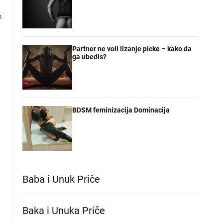
m
Partner ne voli lizanje picke – kako da
ga ubedis?
BDSM feminizacija Dominacija
Baba i Unuk Priče
Baka i Unuka Pričе