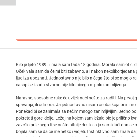
Bilo je ljeto 1989. i imala sam tada 18 godina. Morala sam otići d
Očekivala sam da će mi biti zabavno, ali nakon nekoliko tjedana p
ljudi za upoznati. Jednostavno nije bilo ničega što bi se moglo ra
časopise i sada stvarno nije bilo ničega ni poluzanimljivoga.
Naravno, sposobne ruke će uvijek naći nešto za raditi. Na prvoj 
spavanja, ili odmora. Ja jednostavno nisam osoba koja bi mirno lež
Ponekad bi se zanimala sa nečim mnogo zanimljivijim. Jedno po
pokretati gore, dolje. Ležaj na kojem sam ležala bio je prilično k
završio prije nego li se nešto bitnije desilo, a ja sam idući dan s
bojala sam se da će me netko i vidjeti. Instinktivno sam znala da