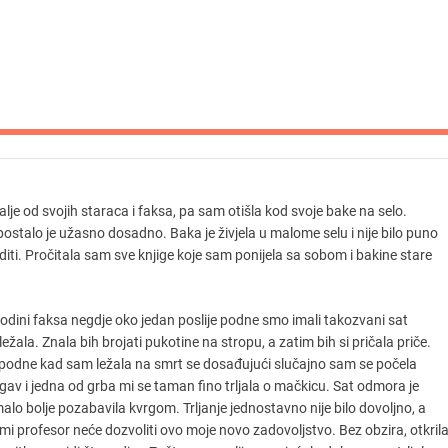
alje od svojih staraca i faksa, pa sam otišla kod svoje bake na selo.
ostalo je užasno dosadno. Baka je živjela u malome selu i nije bilo puno
diti. Pročitala sam sve knjige koje sam ponijela sa sobom i bakine stare
godini faksa negdje oko jedan poslije podne smo imali takozvani sat
ala. Znala bih brojati pukotine na stropu, a zatim bih si pričala priče.
podne kad sam ležala na smrt se dosađujući slučajno sam se počela
vrgav i jedna od grba mi se taman fino trljala o mačkicu. Sat odmora je
e malo bolje pozabavila kvrgom. Trljanje jednostavno nije bilo dovoljno, a
 mi profesor neće dozvoliti ovo moje novo zadovoljstvo. Bez obzira, otkril