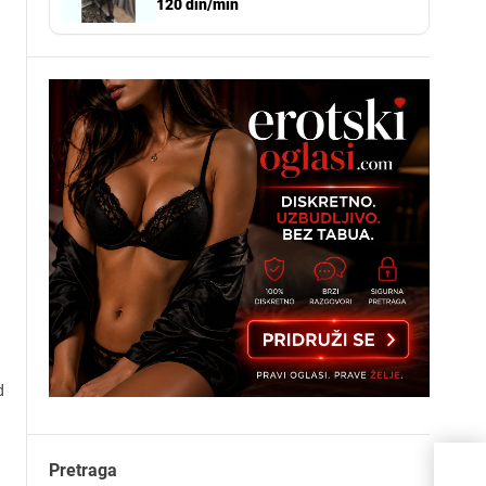
120 din/min
d
Pretraga