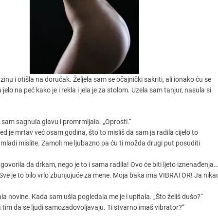
u i otišla na doručak. Željela sam se očajnički sakriti, ali ionako ću se
elo na peć kako je i rekla i jela je za stolom. Uzela sam tanjur, nasula si
 sam sagnula glavu i promrmljala. „Oprosti.“
d je mrtav već osam godina, što to misliš da sam ja radila cijelo to
 vi mladi mislite. Zamoli me ljubazno pa ću ti možda drugi put posuditi
ovorila da drkam, nego je to i sama radila! Ovo će biti ljeto iznenađenja…
. Sve je to bilo vrlo zbunjujuće za mene. Moja baka ima VIBRATOR! Ja nika
tala novine. Kada sam ušla pogledala me je i upitala. „Što želiš dušo?“
a tim da se ljudi samozadovoljavaju. Ti stvarno imaš vibrator?“