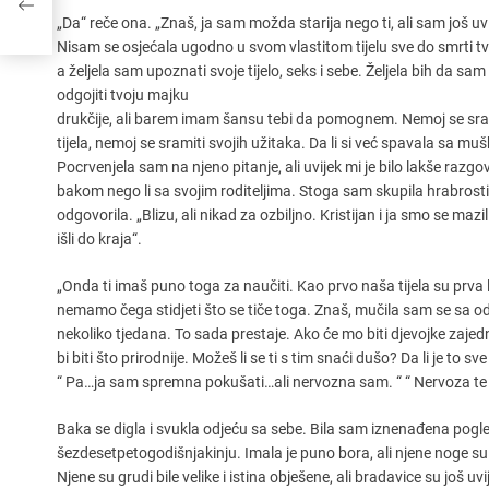
„Da“ reče ona. „Znaš, ja sam možda starija nego ti, ali sam još uv
Nisam se osjećala ugodno u svom vlastitom tijelu sve do smrti t
a željela sam upoznati svoje tijelo, seks i sebe. Željela bih da sa
odgojiti tvoju majku
drukčije, ali barem imam šansu tebi da pomognem. Nemoj se sra
tijela, nemoj se sramiti svojih užitaka. Da li si već spavala sa m
Pocrvenjela sam na njeno pitanje, ali uvijek mi je bilo lakše razgo
bakom nego li sa svojim roditeljima. Stoga sam skupila hrabrosti 
odgovorila. „Blizu, ali nikad za ozbiljno. Kristijan i ja smo se mazil
išli do kraja“.
„Onda ti imaš puno toga za naučiti. Kao prvo naša tijela su prva l
nemamo čega stidjeti što se tiče toga. Znaš, mučila sam se sa o
nekoliko tjedana. To sada prestaje. Ako će mo biti djevojke zajed
bi biti što prirodnije. Možeš li se ti s tim snaći dušo? Da li je to s
“ Pa…ja sam spremna pokušati…ali nervozna sam. “ “ Nervoza te ne
Baka se digla i svukla odjeću sa sebe. Bila sam iznenađena pogled
šezdesetpetogodišnjakinju. Imala je puno bora, ali njene noge su
Njene su grudi bile velike i istina obješene, ali bradavice su još u