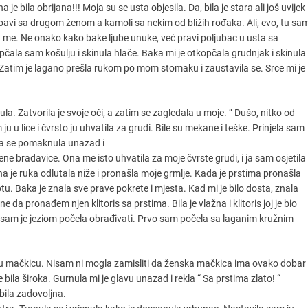
e bila obrijana!!! Moja su se usta objesila. Da, bila je stara ali još uvijek
ljubavi sa drugom ženom a kamoli sa nekim od bližih rođaka. Ali, evo, tu sa
ila me. Ne onako kako bake ljube unuke, već pravi poljubac u usta sa
opčala sam košulju i skinula hlače. Baka mi je otkopčala grudnjak i skinula
. Zatim je lagano prešla rukom po mom stomaku i zaustavila se. Srce mi je
 Zatvorila je svoje oči, a zatim se zagledala u moje. “ Dušo, nitko od
u u lice i čvrsto ju uhvatila za grudi. Bile su mekane i teške. Prinjela sam
 Ona se pomaknula unazad i
njene bradavice. Ona me isto uhvatila za moje čvrste grudi, i ja sam osjetila
 je ruka odlutala niže i pronašla moje grmlje. Kada je prstima pronašla
otu. Baka je znala sve prave pokrete i mjesta. Kad mi je bilo dosta, znala
da pronađem njen klitoris sa prstima. Bila je vlažna i klitoris joj je bio
ja sam je jeziom počela obrađivati. Prvo sam počela sa laganim kružnim
zinu mačkicu. Nisam ni mogla zamisliti da ženska mačkica ima ovako dobar
e bila široka. Gurnula mi je glavu unazad i rekla “ Sa prstima zlato! “
 bila zadovoljna.