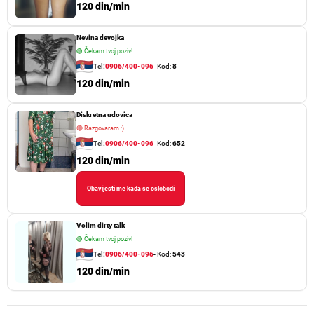
120 din/min
Nevina devojka
🟢
Čekam tvoj poziv!
Tel:
0906/400-096
- Kod:
8
120 din/min
Diskretna udovica
🔴
Razgovaram :)
Tel:
0906/400-096
- Kod:
652
120 din/min
Obavijesti me kada se oslobodi
Volim dirty talk
🟢
Čekam tvoj poziv!
Tel:
0906/400-096
- Kod:
543
120 din/min