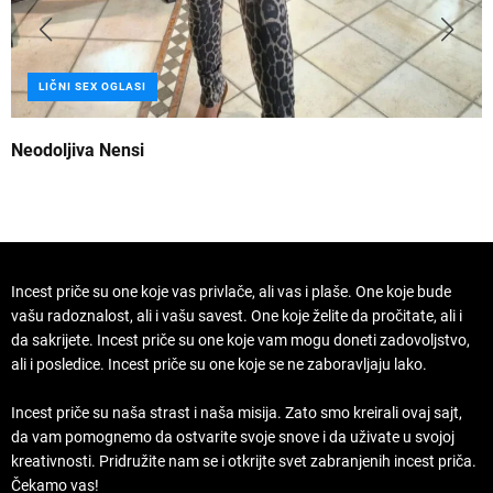
LIČNI SEX OGLASI
Neodoljiva Nensi
B
Incest priče su one koje vas privlače, ali vas i plaše. One koje bude
vašu radoznalost, ali i vašu savest. One koje želite da pročitate, ali i
da sakrijete. Incest priče su one koje vam mogu doneti zadovoljstvo,
ali i posledice. Incest priče su one koje se ne zaboravljaju lako.
Incest priče su naša strast i naša misija. Zato smo kreirali ovaj sajt,
da vam pomognemo da ostvarite svoje snove i da uživate u svojoj
kreativnosti. Pridružite nam se i otkrijte svet zabranjenih incest priča.
Čekamo vas!