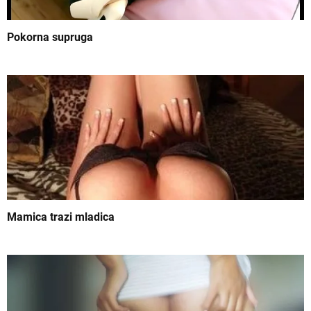
l
Pokorna supruga
a
n
k
a
Mamica trazi mladica