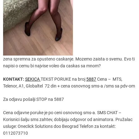
zena spremna za opusteno caskanje. Mozemo zaista o svemu. Evo ti
napisi o cemu bi najvise voleo da caskas sa mnom?
KONTAKT:
SEKICA
TEKST PORUKE na broj
5887
Cena – MTS,
Telenor, A1, Globaltel 72 din + cena osnovnog sms-a /sms sa pdv-om
Za odjavu pošalji STOP na 5887
Cena odjavne poruke je po ceni osnovnog sms-a. SMS CHAT –
Korisnici šalju sms zahtev, dobijaju odgovor od animatora. Pružalac
usluge: Oneclick Solutions doo Beograd Telefon za kontakt:
0112073710