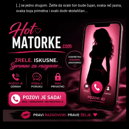
[…] se jedno drugom. Želite da svaki ton bude čujan, svaka reč jasna,
svaka boja primetna i svaki dodir ekstatičan.…