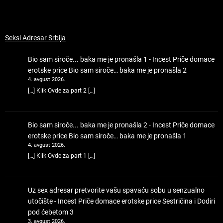
Seksi Adresar Srbija
Bio sam siroče... baka me je pronašla 1 - Incest Priče domace
erotske price
Bio sam siroče… baka me je pronašla 2
4. avgust 2026.
[…] Klik Ovde za part 2 […]
Bio sam siroče... baka me je pronašla 2 - Incest Priče domace
erotske price
Bio sam siroče… baka me je pronašla 1
4. avgust 2026.
[…] Klik Ovde za part 1 […]
Uz sex adresar pretvorite vašu spavaću sobu u senzualno
utočište - Incest Priče domace erotske price
Sestričina i Dodiri
pod ćebetom 3
3. avgust 2026.