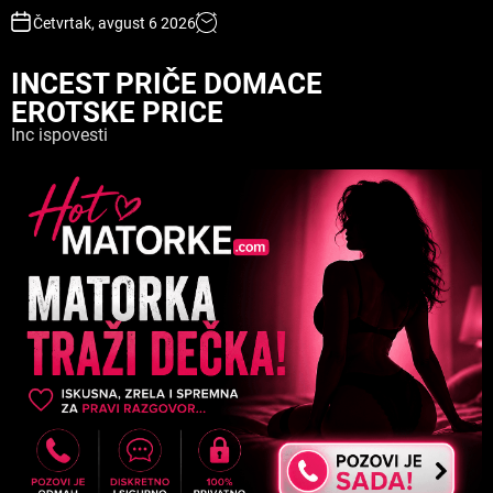
S
Četvrtak, avgust 6 2026
k
i
INCEST PRIČE DOMACE
p
EROTSKE PRICE
t
o
Inc ispovesti
c
o
n
t
e
n
t