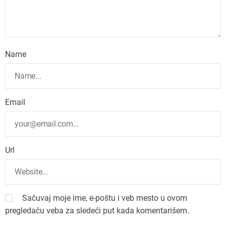
Name
Email
Url
Sačuvaj moje ime, e-poštu i veb mesto u ovom
pregledaču veba za sledeći put kada komentarišem.