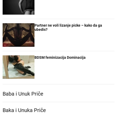
Partner ne voli lizanje picke – kako da ga
ubedis?
BDSM feminizacija Dominacija
Baba i Unuk Priče
Baka i Unuka Pričе