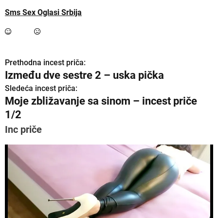
Sms Sex Oglasi Srbija
Prethodna incest priča:
K
Između dve sestre 2 – uska pička
r
Sledeća incest priča:
Moje zbližavanje sa sinom – incest priče
e
1/2
t
Inc priče
a
n
j
e
č