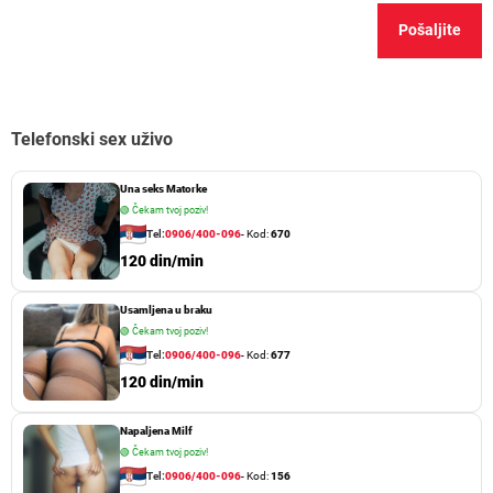
Telefonski sex uživo
Una seks Matorke
🟢
Čekam tvoj poziv!
Tel:
0906/400-096
- Kod:
670
120 din/min
Usamljena u braku
🟢
Čekam tvoj poziv!
Tel:
0906/400-096
- Kod:
677
120 din/min
Napaljena Milf
🟢
Čekam tvoj poziv!
Tel:
0906/400-096
- Kod:
156