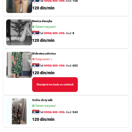
Tel:
0906/400-096
- Kod:
156
120 din/min
Nevina devojka
🟢
Čekam tvoj poziv!
Tel:
0906/400-096
- Kod:
8
120 din/min
Diskretna udovica
🔴
Razgovaram :)
Tel:
0906/400-096
- Kod:
652
120 din/min
Obavijesti me kada se oslobodi
Volim dirty talk
🟢
Čekam tvoj poziv!
Tel:
0906/400-096
- Kod:
543
120 din/min