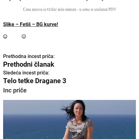
Slike – Fetiš – BG kurve!
Prethodna incest priča:
K
Prethodni članak
r
Sledeća incest priča:
Telo tetke Dragane 3
e
Inc priče
t
a
n
j