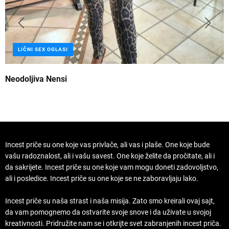
LIČNI SEX OGLASI
Neodoljiva Nensi
B
Incest priče su one koje vas privlače, ali vas i plaše. One koje bude
vašu radoznalost, ali i vašu savest. One koje želite da pročitate, ali i
da sakrijete. Incest priče su one koje vam mogu doneti zadovoljstvo,
ali i posledice. Incest priče su one koje se ne zaboravljaju lako.
Incest priče su naša strast i naša misija. Zato smo kreirali ovaj sajt,
da vam pomognemo da ostvarite svoje snove i da uživate u svojoj
kreativnosti. Pridružite nam se i otkrijte svet zabranjenih incest priča.