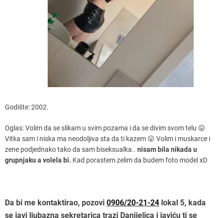
Godište: 2002.
Oglas: Volim da se slikam u svim pozama i da se divim svom telu 😛
Vitka sam i niska ma neodoljiva sta da ti kazem 😛 Volim i muskarce i
zene podjednako tako da sam biseksualka..
nisam bila nikada u
grupnjaku a volela bi.
Kad porastem zelim da budem foto model xD
Da bi me kontaktirao, pozovi
0906/20-21-24
lokal 5, kada
se javi ljubazna sekretarica trazi Danijelica i javiću ti se