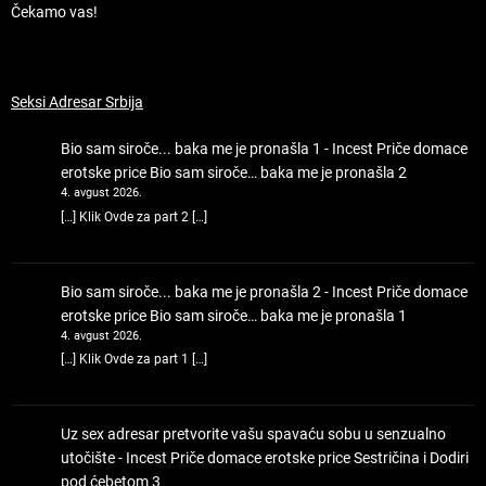
Čekamo vas!
Seksi Adresar Srbija
Bio sam siroče... baka me je pronašla 1 - Incest Priče domace
erotske price
Bio sam siroče… baka me je pronašla 2
4. avgust 2026.
[…] Klik Ovde za part 2 […]
Bio sam siroče... baka me je pronašla 2 - Incest Priče domace
erotske price
Bio sam siroče… baka me je pronašla 1
4. avgust 2026.
[…] Klik Ovde za part 1 […]
Uz sex adresar pretvorite vašu spavaću sobu u senzualno
utočište - Incest Priče domace erotske price
Sestričina i Dodiri
pod ćebetom 3