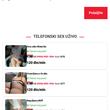
TELEFONSKI SEX UŽIVO
Una seks Matorke
🟢
Čekam tvoj poziv!
Tel:
0906/400-096
- Kod:
670
120 din/min
Usamljena u braku
🟢
Čekam tvoj poziv!
Tel:
0906/400-096
- Kod:
677
120 din/min
Napaljena Milf
🟢
Čekam tvoj poziv!