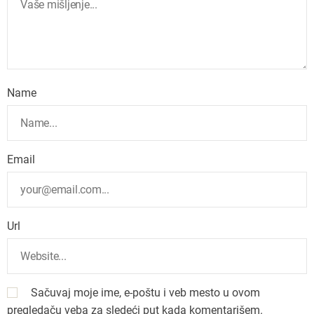
Name
Email
Url
Sačuvaj moje ime, e-poštu i veb mesto u ovom
pregledaču veba za sledeći put kada komentarišem.