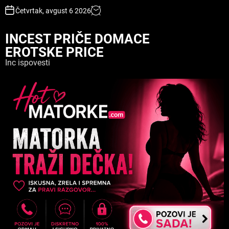
S
Četvrtak, avgust 6 2026
k
i
INCEST PRIČE DOMACE
p
EROTSKE PRICE
t
o
Inc ispovesti
c
o
n
t
e
n
t