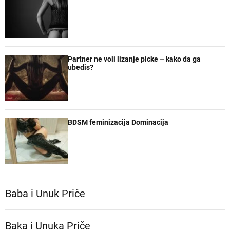
Partner ne voli lizanje picke – kako da ga
ubedis?
BDSM feminizacija Dominacija
Baba i Unuk Priče
Baka i Unuka Pričе