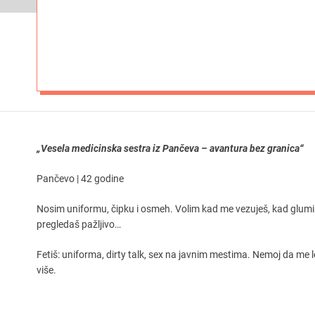
„Vesela medicinska sestra iz Pančeva – avantura bez granica“
Pančevo | 42 godine
Nosim uniformu, čipku i osmeh. Volim kad me vezuješ, kad glum
pregledaš pažljivo…
Fetiš: uniforma, dirty talk, sex na javnim mestima. Nemoj da me l
više.