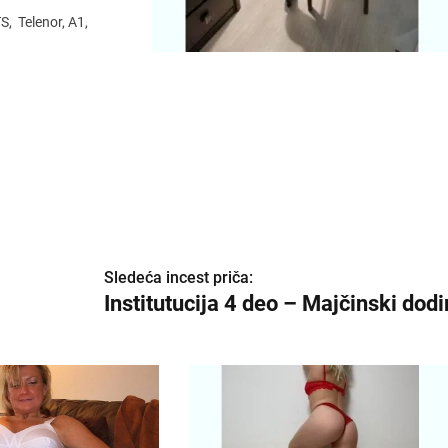
, Telenor, A1,
Sledeća incest priča:
Institutucija 4 deo – Majčinski dodi