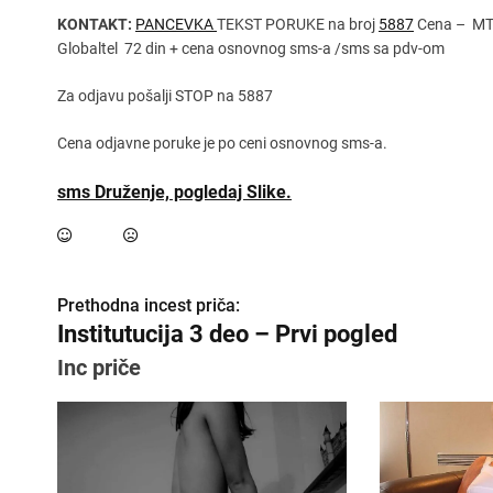
KONTAKT:
PANCEVKA
TEKST PORUKE na broj
5887
Cena – MTS
Globaltel 72 din + cena osnovnog sms-a /sms sa pdv-om
Za odjavu pošalji STOP na 5887
Cena odjavne poruke je po ceni osnovnog sms-a.
sms Druženje, pogledaj Slike.
Prethodna incest priča:
K
Institutucija 3 deo – Prvi pogled
r
Inc priče
e
t
a