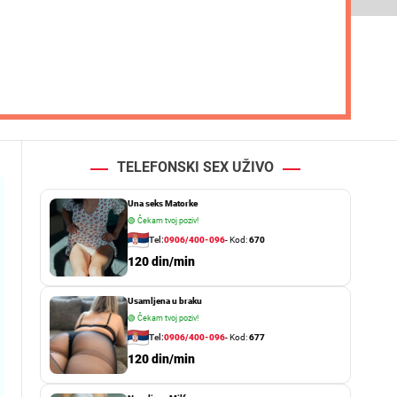
TELEFONSKI SEX UŽIVO
Una seks Matorke
🟢
Čekam tvoj poziv!
Tel:
0906/400-096
- Kod:
670
120 din/min
Usamljena u braku
🟢
Čekam tvoj poziv!
Tel:
0906/400-096
- Kod:
677
120 din/min