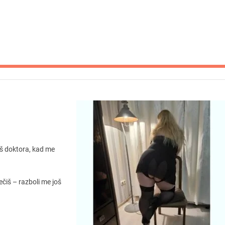
iš doktora, kad me
ečiš – razboli me još