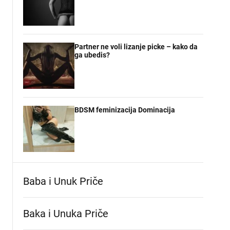
Partner ne voli lizanje picke – kako da
ga ubedis?
BDSM feminizacija Dominacija
Baba i Unuk Priče
Baka i Unuka Pričе