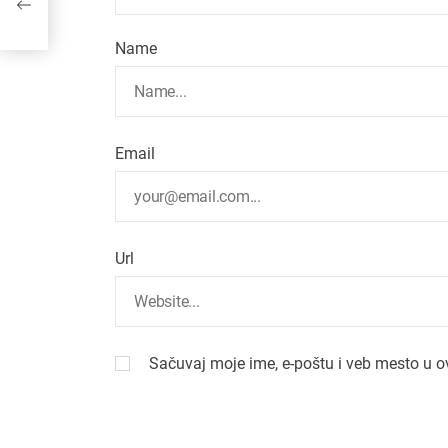
Name
Email
Url
Sačuvaj moje ime, e-poštu i veb mesto u 