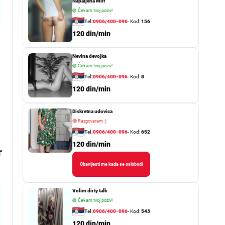
Napaljena Milf
🟢
Čekam tvoj poziv!
Tel:
0906/400-096
- Kod:
156
120 din/min
Nevina devojka
🟢
Čekam tvoj poziv!
Tel:
0906/400-096
- Kod:
8
120 din/min
Diskretna udovica
🔴
Razgovaram :)
Tel:
0906/400-096
- Kod:
652
120 din/min
r
Obavijesti me kada se oslobodi
Volim dirty talk
🟢
Čekam tvoj poziv!
Tel:
0906/400-096
- Kod:
543
120 din/min