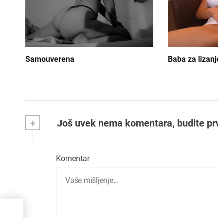
n
j
e
Samouverena
Baba za lizanj
č
l
a
n
+
Još uvek nema komentara, budite prvi 
k
a
Komentar