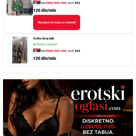
Tel:
0906/400-096
- Kod:
652
120 din/min
Obavijesti me kada se oslobodi
Volim dirty talk
🟢
Čekam tvoj poziv!
Tel:
0906/400-096
- Kod:
543
120 din/min