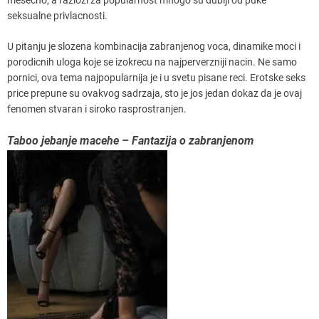
seksualne privlacnosti.
U pitanju je slozena kombinacija zabranjenog voca, dinamike moci i
porodicnih uloga koje se izokrecu na najperverzniji nacin. Ne samo
pornici, ova tema najpopularnija je i u svetu pisane reci. Erotske seks
price prepune su ovakvog sadrzaja, sto je jos jedan dokaz da je ovaj
fenomen stvaran i siroko rasprostranjen.
Taboo jebanje macehe – Fantazija o zabranjenom