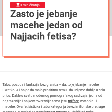
3 min čitanja
Zasto je jebanje
macehe jedan od
Najjacih fetisa?
Tabu, pozuda i fantazija bez granica – da, to je jebanje macehe
ukratko. Ali hajde da malo prosirimo temu i da udjemo dublje u celu
pricu. Dakle u svetu modernog pornografskog sadrzaja, jedna od
najtrazenijih i najkontroverznijih tema jesu
milfare
, matorke… i
macehe. Ova fetisisticka i tabu kategorija belezi milionske pretrage
mesecno, a razlozi za popularnost mnogo su dublji od puke