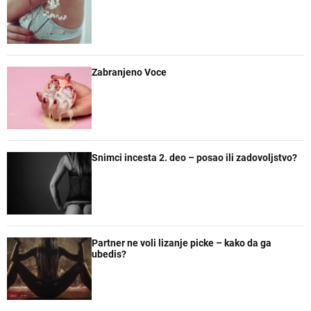
l
n
n
č
a
t
t
e
r
a
n
r
e
Zabranjeno Voce
Snimci incesta 2. deo – posao ili zadovoljstvo?
Partner ne voli lizanje picke – kako da ga
ubedis?