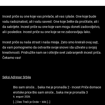
Incest priče su one koje vas privlače, ali vas i plaše. One koje bude
vašu radoznalost, ali i vašu savest. One koje želite da pročitate, ali i
da sakrijete. Incest priče su one koje vam mogu doneti zadovoljstvo,
ali i posledice. Incest priče su one koje se ne zaboravljaju lako.
Incest priče su naša strast i naša misija. Zato smo kreirali ovaj sajt,
da vam pomognemo da ostvarite svoje snove i da uživate u svojoj
kreativnosti. Pridružite nam se i otkrijte svet zabranjenih incest priča.
Čekamo vas!
Seksi Adresar Srbija
Bio sam siroče... baka me je pronašla 2 - Incest Priče domace
erotske price
Bio sam siroče… baka me je pronašla 3
6. avgust 2026.
[…] Deo Treći je Ovde – klik […]