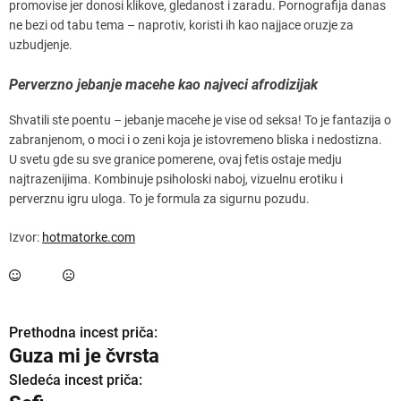
promovise jer donosi klikove, gledanost i zaradu. Pornografija danas
ne bezi od tabu tema – naprotiv, koristi ih kao najjace oruzje za
uzbudjenje.
Perverzno jebanje macehe kao najveci afrodizijak
Shvatili ste poentu – jebanje macehe je vise od seksa! To je fantazija o
zabranjenom, o moci i o zeni koja je istovremeno bliska i nedostizna.
U svetu gde su sve granice pomerene, ovaj fetis ostaje medju
najtrazenijima. Kombinuje psiholoski naboj, vizuelnu erotiku i
perverznu igru uloga. To je formula za sigurnu pozudu.
Izvor:
hotmatorke.com
Prethodna incest priča:
K
Guza mi je čvrsta
r
Sledeća incest priča: