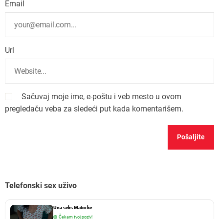
Email
Url
Sačuvaj moje ime, e-poštu i veb mesto u ovom
pregledaču veba za sledeći put kada komentarišem.
Telefonski sex uživo
Una seks Matorke
🟢
Čekam tvoj poziv!