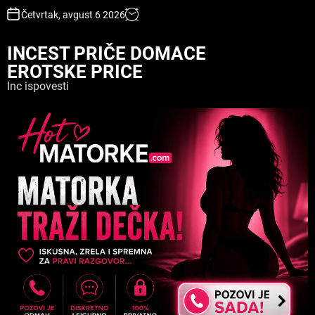
S
Četvrtak, avgust 6 2026
k
i
INCEST PRIČE DOMACE
p
EROTSKE PRICE
t
o
Inc ispovesti
c
o
n
t
e
n
t