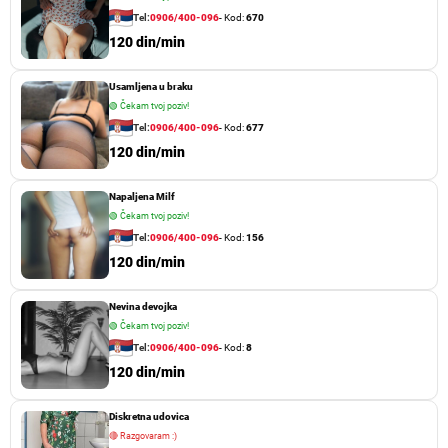
Tel:
0906/400-096
- Kod:
670
120 din/min
Usamljena u braku
🟢
Čekam tvoj poziv!
Tel:
0906/400-096
- Kod:
677
120 din/min
Napaljena Milf
🟢
Čekam tvoj poziv!
Tel:
0906/400-096
- Kod:
156
120 din/min
Nevina devojka
🟢
Čekam tvoj poziv!
Tel:
0906/400-096
- Kod:
8
120 din/min
Diskretna udovica
🔴
Razgovaram :)