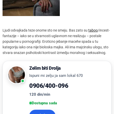
Ljudi odvajkada teze onome sto ne smeju. Bas zato su
taboo
/incest-
fantazije – iako se u stvarnosti uglavnom ne realizuju – postale
popularne u pornografiji. Eroticno jebanje macehe spada u tu
kategoriju iako ona nije bioloska majka. Ali ima majcinsku ulogu, sto
stvara snazan psiholoski kontrast izmedju moralnog i seksualnog.
Zelim biti Drolja
Ispuni mi zelju ja sam lokal 670
0906/400-096
120 din/min
Dostupna sada