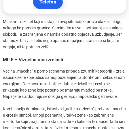
Telefon
Muskarci (i zene) koji mastaju o ovoj situaciji zapravo ulaze u ulogu
nekoga ko pomera granice. Samim tim uziva u potpunoj seksualnoj
slobodi. Ta zabranjena dinamika dodatno pojacava uzbudjenje. Jer
sta moze biti vise fetis nego opasno napaljena,starija zena koja te
odgaja, ali te potajno zeli?
MILF – Vizuelna moc zrelosti
Vecina „maceha“ u porno scenama pripada tzv. milf kategoriji – zrele,
iskusne zene koje odisu samopouzdanjem, autoritetom i seksualnom
energijom. One nose uske haljine, duboke dekoltee, i cesto se
prikazuju kao zene koje potajno posmatraju mladog pastorka.
Napaljene su, dodiruju se dok ga gledaju, i naposletku ga zavode.
Kombinacija dominacije, iskustva i „uciteljice zivota“ pretvara macehu
u erotski simbol. Mnogi posmatraju takve zene kao zabranjene
mentorke koje znaju tacno sta da rade – i kako da te nauce. Tada se i
kod njega/nje stvara zelja za fizickim, jebanje macehe postaje snazna