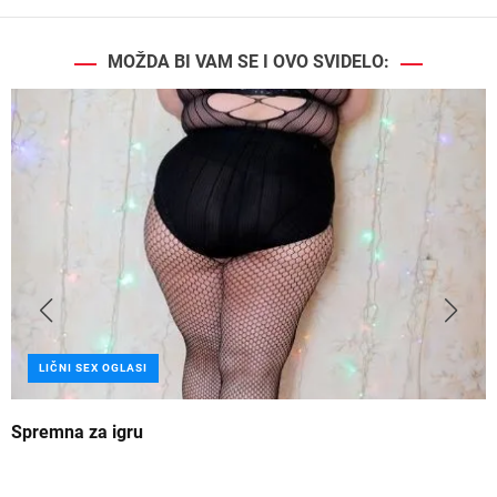
MOŽDA BI VAM SE I OVO SVIDELO:
LIČNI SEX OGLASI
Spremna za igru
B