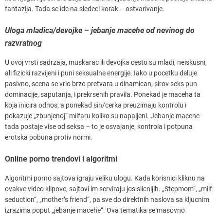
fantazija. Tada se ide na sledeci korak – ostvarivanje.
Uloga mladica/devojke – jebanje macehe od nevinog do
razvratnog
U ovoj vrsti sadrzaja, muskarac ili devojka cesto su mladi, neiskusni,
ali fizicki razvijeni i puni seksualne energije. Iako u pocetku deluje
pasivno, scena se vrlo brzo pretvara u dinamican, sirov seks pun
dominacije, saputanja, i prekrsenih pravila. Ponekad je maceha ta
koja inicira odnos, a ponekad sin/cerka preuzimaju kontrolu i
pokazuje „zbunjenoj“ milfaru koliko su napaljeni. Jebanje macehe
tada postaje vise od seksa – to je osvajanje, kontrola i potpuna
erotska pobuna protiv normi.
Online porno trendovi i algoritmi
Algoritmi porno sajtova igraju veliku ulogu. Kada korisnici kliknu na
ovakve video klipove, sajtovi im serviraju jos slicnijih. „Stepmom“, „milf
seduction“, „mother’s friend“, pa sve do direktnih naslova sa kljucnim
izrazima poput „jebanje macehe“. Ova tematika se masovno