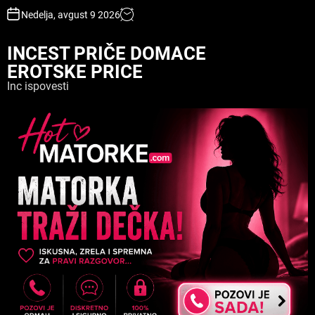
S
Nedelja, avgust 9 2026
k
i
INCEST PRIČE DOMACE
p
EROTSKE PRICE
t
o
Inc ispovesti
c
o
n
t
e
n
t