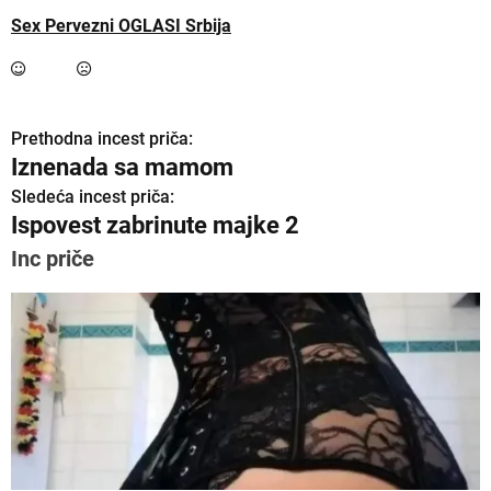
Sex Pervezni OGLASI Srbija
Prethodna incest priča:
K
Iznenada sa mamom
r
Sledeća incest priča:
Ispovest zabrinute majke 2
e
Inc priče
t
a
n
j
e
č