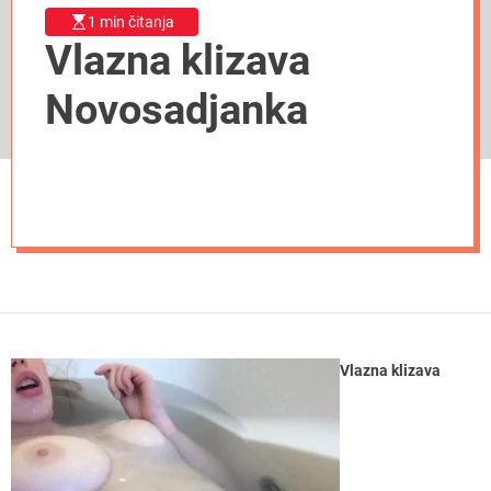
1 min čitanja
Vlazna klizava
Novosadjanka
Vlazna klizava