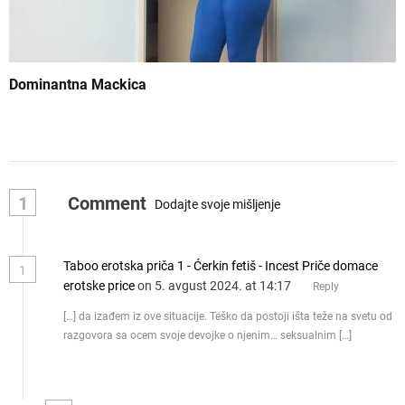
Dominantna Mackica
1
Comment
Dodajte svoje mišljenje
Taboo erotska priča 1 - Ćerkin fetiš - Incest Priče domace
1
erotske price
on 5. avgust 2024. at 14:17
Reply
[…] da izađem iz ove situacije. Teško da postoji išta teže na svetu od
razgovora sa ocem svoje devojke o njenim… seksualnim […]