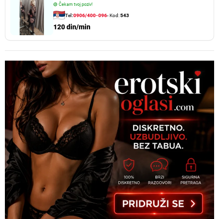
🟢
Čekam tvoj poziv!
Tel:
0906/400-096
- Kod:
543
120 din/min