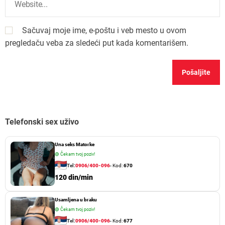
Sačuvaj moje ime, e-poštu i veb mesto u ovom
pregledaču veba za sledeći put kada komentarišem.
Telefonski sex uživo
Una seks Matorke
🟢
Čekam tvoj poziv!
Tel:
0906/400-096
- Kod:
670
120 din/min
Usamljena u braku
🟢
Čekam tvoj poziv!
Tel:
0906/400-096
- Kod:
677