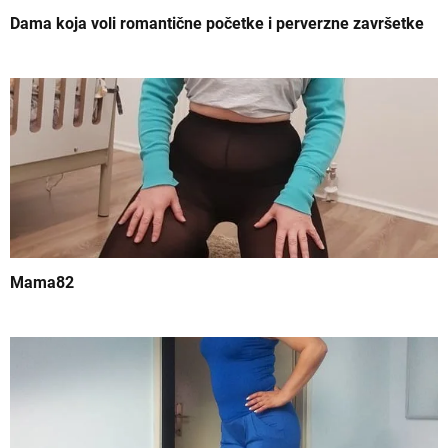
l
Dama koja voli romantične početke i perverzne završetke
a
n
k
a
Mama82