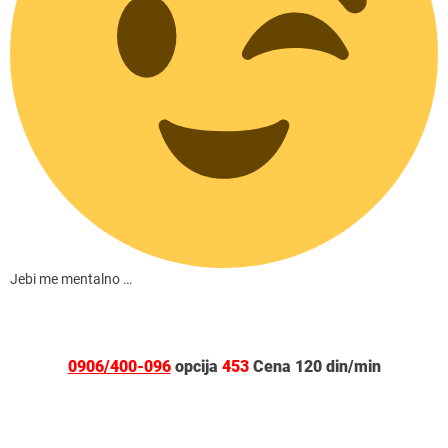
Jebi me mentalno …
0906/400-096
opcija
453
Cena
120 din/min