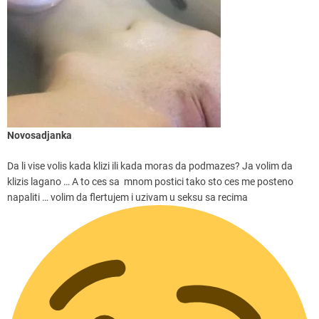
Novosadjanka
Da li vise volis kada klizi ili kada moras da podmazes? Ja volim da
klizis lagano … A to ces sa mnom postici tako sto ces me posteno
napaliti … volim da flertujem i uzivam u seksu sa recima