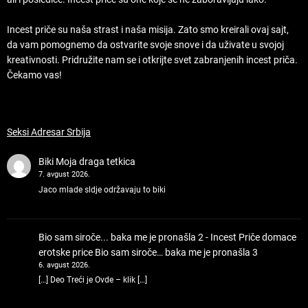
Incest priče su naša strast i naša misija. Zato smo kreirali ovaj sajt,
da vam pomognemo da ostvarite svoje snove i da uživate u svojoj
kreativnosti. Pridružite nam se i otkrijte svet zabranjenih incest priča.
Čekamo vas!
Seksi Adresar Srbija
Biki
Moja draga tetkica
7. avgust 2026.
Jaco mlade sldje održavaju to biki
Bio sam siroče... baka me je pronašla 2 - Incest Priče domace
erotske price
Bio sam siroče… baka me je pronašla 3
6. avgust 2026.
[…] Deo Treći je Ovde – klik […]