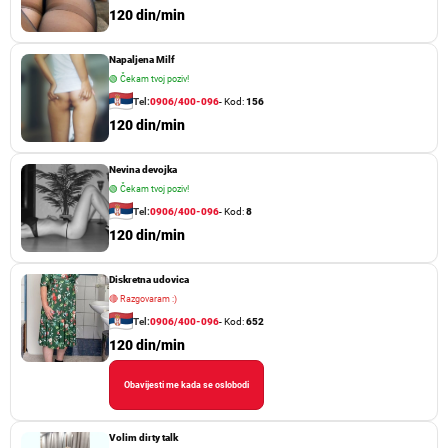
120 din/min
Napaljena Milf
🟢
Čekam tvoj poziv!
Tel:
0906/400-096
- Kod:
156
120 din/min
Nevina devojka
🟢
Čekam tvoj poziv!
Tel:
0906/400-096
- Kod:
8
120 din/min
Diskretna udovica
🔴
Razgovaram :)
Tel:
0906/400-096
- Kod:
652
120 din/min
Obavijesti me kada se oslobodi
Volim dirty talk