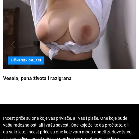
LIČNI SEX OGLASI
Vesela, puna života i razigrana
Z
Incest priče su one koje vas privlače, ali vas i plaše. One koje bude
vašu radoznalost, ali i vašu savest. One koje želite da pročitate, ali i
da sakrijete. Incest priče su one koje vam mogu doneti zadovoljstvo,
ali i posledice. Incest priče su one koje se ne zaboravljaju lako.