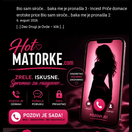
Bio sam siroče... baka me je pronašla 3 - Incest Priče domace
erotske price
Bio sam siroče… baka me je pronašla 2
6. avgust 2026.
[…] Deo Drugi je Ovde – klik […]