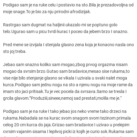
Podigao sam je na ruke celu i postavio na sto.Bila je prezadovoljna od
moje snage.To je bio za nju prirodni afrodizijak.
Rastrgao sam dugmat na haljinii ukazalo mi se poptuno golo
telo.Ugurao sam u picu tvrdi kurac I poceo da jebem brzo I snazno.
Pred mene se izvijala I stenjala glasno zena koja je konacno nasla ono
sto joj treba.
Jebao sam snazno koliko sam mogao,zbog prvog orgazma nisam
mogao da svrsim brzo.Gutao sam bradavice,mesao sise rukama,to
vise nije bilo stenjanje glasno se vikala I uzivala u svaki nalet moga
kurca.Podigao sam jednu nogu na sto a njenu nogu na moje rame da
imam sto jaci pritisak.Tu je vec pocela da svrsava.Samo se tresla I
grcila glavom.”Produziii,sineee,nemoj sad prestati,molila me je.“
Podigao sam je na ruke I tako jebao jos neko vreme tako drzeci na
rukama.Nabadala se na kurac svom snagom svom tezinom primala
celog 20 cm kurca do jaja.Grizao sam bradavice I uzivao u prelepim
cvrsim vajanim sisama I leplivoj picki iz kojih je curio sok.Rukama sam