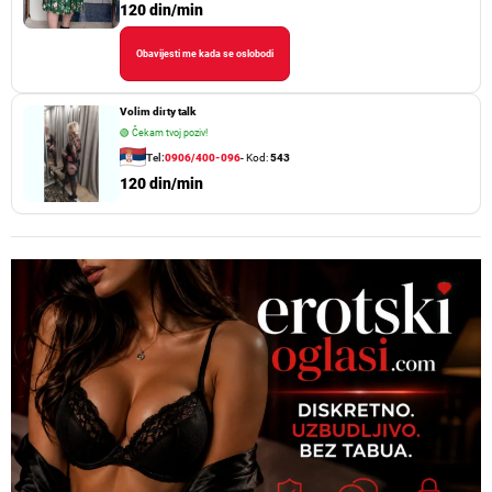
120 din/min
Obavijesti me kada se oslobodi
Volim dirty talk
🟢
Čekam tvoj poziv!
Tel:
0906/400-096
- Kod:
543
120 din/min