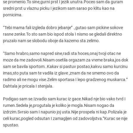
se promenio.To sine,gurni prst I jezik unutra.Poceo sam da guram
sredni prst u vlaznu picku I jezikom sam sarao po klitu kao na
pornicima.
“Tebi mama fali izgleda dobro jebanje” .,gutao sam pickine sokove
rasne zenke.To sto sam bio ispod stola I nismo se gledali direktno
pruzalo nam se slobodu oboje da kazemo sta zelimo.
“Samo hrabro,samo napred sine,radi sta hoces,onaj tvoji otac ne
moze da me zadovoli.Nisam osetila orgazam za vreme braka,jos dok
sam se bavila sportom..Kakav si pastuv postao,kakvu samo kurcinu
imas,sto puta sam te vadila iz glave ,znam da ne smemo ovo da
radimo ali ne mogu vise.Zelim sportasa I lepo gradzenog muskarca.”
Dahtala je pricala I stenjala.
Podigao sam se.Izvadio sam kurac iz gace.Nikad nje bio vako tvrd I
rumen.Sedela je,progutala je koliko je mogla.Nisam nogao da
izdrzim.Svrsio sam I napunio joj usta.Nije prospela ni kap.Polizala je
celi kurac,pogled odsutan I zamagljen od zadovoljstva.”Kurac se nije
spustao.