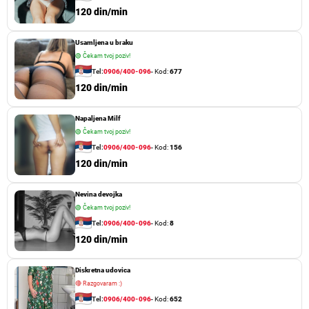
120 din/min
Usamljena u braku
🟢
Čekam tvoj poziv!
Tel:
0906/400-096
- Kod:
677
120 din/min
Napaljena Milf
🟢
Čekam tvoj poziv!
Tel:
0906/400-096
- Kod:
156
120 din/min
Nevina devojka
🟢
Čekam tvoj poziv!
Tel:
0906/400-096
- Kod:
8
120 din/min
Diskretna udovica
🔴
Razgovaram :)
Tel:
0906/400-096
- Kod:
652