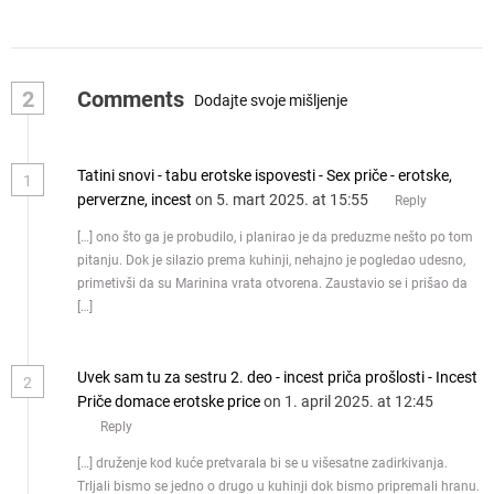
2
Comments
Dodajte svoje mišljenje
Tatini snovi - tabu erotske ispovesti - Sex priče - erotske,
1
perverzne, incest
on 5. mart 2025. at 15:55
Reply
[…] ono što ga je probudilo, i planirao je da preduzme nešto po tom
pitanju. Dok je silazio prema kuhinji, nehajno je pogledao udesno,
primetivši da su Marinina vrata otvorena. Zaustavio se i prišao da
[…]
Uvek sam tu za sestru 2. deo - incest priča prošlosti - Incest
2
Priče domace erotske price
on 1. april 2025. at 12:45
Reply
[…] druženje kod kuće pretvarala bi se u višesatne zadirkivanja.
Trljali bismo se jedno o drugo u kuhinji dok bismo pripremali hranu.