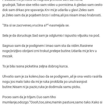
grudnjak.Takve sise retko sam video u pornicima A gledao sam cesto
dok sam drkao pre spavanja.Krv mi je udarila u glavi.Zeleo sam
je.Zeleo sam da je pojebem brzo I odma,ali jos nisam imao hrabrosti.
“Sta si se zacrveneo,vrucina a?”-nasmejala se.
Sela je da doruckuje.Sad sam ja odglumio I ispustio viljusku na pod.
Sagnuo sam da je podignem I imao sam sta da vidim.Rasirene
noge,brizljivo obrijani crni trokut,prelepe butine.Udarila mi je krv u
mozak.
To je bila rasna picketina zeljna dobrog kurca.
Uhvatio sam je za koleno,kao da se podignem ,ali je ona vesto rasirila
nogu jos malo tako da mi je ruka proklizila po unutrasnjost
butine.Nisam ni ja pazio,ruka je dodirnula samu picku.
Poceo sam da je trljam.Cuo sam tiho
mumlanje,odozgo.”Oooh,too,sine,mamin pastuve,samo tako.Kako si