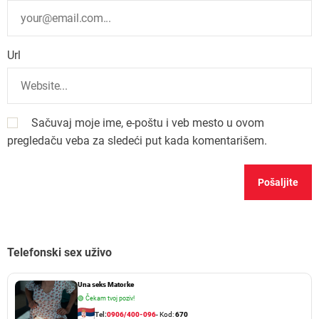
Url
Sačuvaj moje ime, e-poštu i veb mesto u ovom
pregledaču veba za sledeći put kada komentarišem.
Telefonski sex uživo
Una seks Matorke
🟢
Čekam tvoj poziv!
Tel:
0906/400-096
- Kod:
670