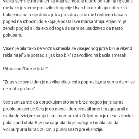
vidiku sem nje.Rasnu crnku koja se motala ujutru po kuhinji I gledala
me kako je vreme prolazilo drugacije.Usao bih u kuhinju nabreklih
bokserica,na moje dobro jutro prozdravila bi me I redovno bacala
pogled na izbocini dole,koja je postal sve markantnija.Prijao mi je
zenski pogled ali daleko od toga da sam se usudzivao da nesto
pokusam.
Vise nije bila tako nervozna,smesila se vise,jednog jutra bio je vikend
rekla mi je”Gle postao si jak kao bik” I zavodlivo mi bacila smesak.
Pitao sam”Gde je tata?”
“Znas vec,svaki dan je na vikendici,nesto popravlja,ma samo da mi se
ne mota po kuci”
Seo sam za sto da doruckujem sto sam brze mogao jer je kurac
probio bokserice.Sela je do mene I doruckovali smo I razgovarali o
svakodnevici,vezbanju I sto jos znam sta.Odjednom je njena viljuska
pala ispod stola.Brzo se sagnula da je podigne I imala sta da
vidi,purpurni kurac 20 cm u punoj snazi pre ekslozije.