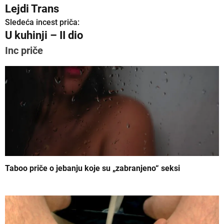
Lejdi Trans
r
Sledeća incest priča:
U kuhinji – II dio
e
Inc priče
t
a
n
j
e
č
l
Taboo priče o jebanju koje su „zabranjeno“ seksi
a
n