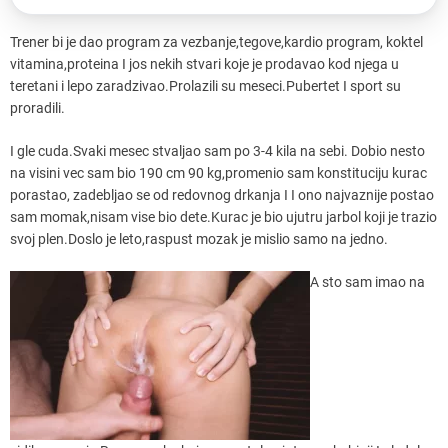
Trener bi je dao program za vezbanje,tegove,kardio program, koktel
vitamina,proteina I jos nekih stvari koje je prodavao kod njega u
teretani i lepo zaradzivao.Prolazili su meseci.Pubertet I sport su
proradili.
I gle cuda.Svaki mesec stvaljao sam po 3-4 kila na sebi. Dobio nesto
na visini vec sam bio 190 cm 90 kg,promenio sam konstituciju kurac
porastao, zadebljao se od redovnog drkanja I I ono najvaznije postao
sam momak,nisam vise bio dete.Kurac je bio ujutru jarbol koji je trazio
svoj plen.Doslo je leto,raspust mozak je mislio samo na jedno.
A sto sam imao na