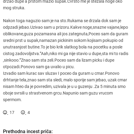
drzao dupe a prstom mazio supak.Cvrsto me je stezala noge oko
mog struka.
Nakon toga naguzio sam je na sto.Rukama se drzala dok sam je
odpzadi jebao.Uzivao sam u prizoru.Kakve noge,snazne vajane,lepo
oblikovane,guza pozamasna ali jos zategnuta,Poceo sam da guram
sredni prst u supak,namazan pickinim sokom kojisam pokupio od
unutrasnjost butine.To je bio krik slatkog bola na pocetku a posle
cistog zadovoljstva.”Aah,niko mi ga nije stavio u dupe,sta mi to radis
,sinkooo.”Znao sam sta zeli.Poceo sam da lizam picku i dupe
otpozadi.Ponovo sam ga uvalio u picu.
Izvadio sam kurac sav sluzav I poceo da guram u cmar.Ponovo
drhtanje tela,znao sam sta sledi, malo sporije sam jebao, uzak cmar
nisam hteo da je povredim, uzivala je u u guzenju .Za 5 minuta smo
oboje svrsili u strastvenom grcu.Napunio sam guzu vrucom
spermom.
17
4
Prethodna incest priča:
K