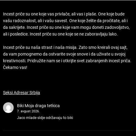
Incest priče su one koje vas privlače, ali vas i plaše. One koje bude
vašu radoznalost, ali i vašu savest. One koje želite da pročitate, ali i
da sakrijete. Incest priče su one koje vam mogu doneti zadovoljstvo,
ali i posledice. Incest priče su one koje se ne zaboravljaju lako.
Incest priče su naša strast i naša misija. Zato smo kreirali ovaj sajt,
da vam pomognemo da ostvarite svoje snove i da uživate u svojoj
kreativnosti. Pridružite nam se i otkrijte svet zabranjenih incest priča.
Čekamo vas!
Seksi Adresar Srbija
Biki
Moja draga tetkica
7. avgust 2026.
Jaco mlade sldje održavaju to biki