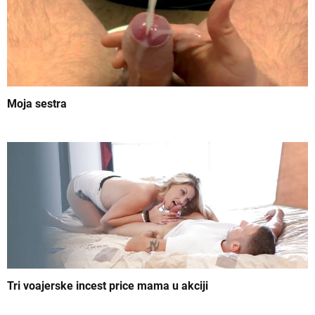
k
a
Moja sestra
Tri voajerske incest price mama u akciji