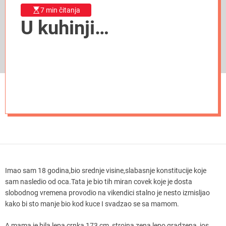
7 min čitanja
U kuhinji…
Imao sam 18 godina,bio srednje visine,slabasnje konstitucije koje
sam nasledio od oca.Tata je bio tih miran covek koje je dosta
slobodnog vremena provodio na vikendici stalno je nesto izmisljao
kako bi sto manje bio kod kuce I svadzao se sa mamom.
A mama je bila lepa crnka,173 cm, strojna zena lepo gradzena ,jos