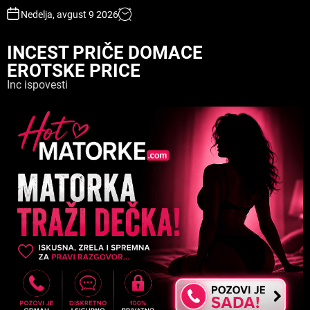
S
Nedelja, avgust 9 2026
k
i
INCEST PRIČE DOMACE
p
EROTSKE PRICE
t
o
Inc ispovesti
c
o
n
t
e
n
t