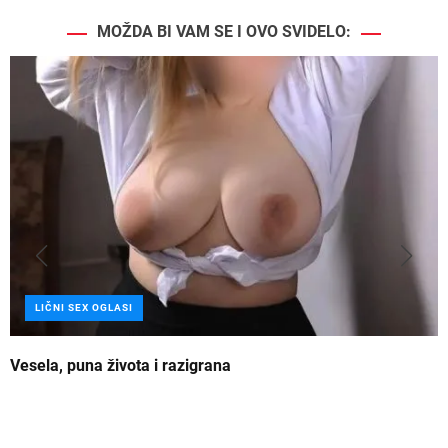
MOŽDA BI VAM SE I OVO SVIDELO:
LIČNI SEX OGLASI
Vesela, puna života i razigrana
Z