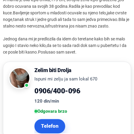
dobro ocuvana sa svojih 38 godina.Radila je kao prevodilac kod
kuce.Bavljenje sportom u mladosti ocuvale su njeno telo,jake cvrste
noge,tanak struk I jedre grudi ali tada to sam jedva primecivao.Bila je
stalno nesto nervozna,isfrustrirana jos nisam znao zasto.
Jednog dana mi je predlozila da idem do teretane kako bih se malo
ugojio I stavio neko kilo,da se to sada radi dok sam u pubertetu I da
ce posle biti kasno.Poslusao sam savet.
Zelim biti Drolja
Ispuni mi zelju ja sam lokal 670
0906/400-096
120 din/min
Odgovara brzo
Telefon