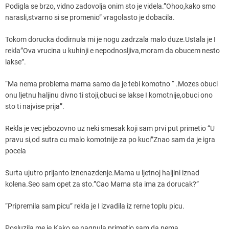
Podigla se brzo, vidno zadovolja onim sto je videla.”Ohoo,kako smo
narasli,stvarno si se promenio” vragolasto je dobacila.
Tokom dorucka dodirnula mi je nogu zadrzala malo duze.Ustala je I
rekla”Ova vrucina u kuhinji e nepodnosljiva,moram da obucem nesto
lakse”.
“Ma nema problema mama samo da je tebi komotno “ .Mozes obuci
onu ljetnu haljinu divno ti stoji,obuci se lakse I komotnije,obuci ono
sto ti najvise prija”.
Rekla je vec jebozovno uz neki smesak koji sam prvi put primetio “U
pravu si,od sutra cu malo komotnije za po kuci”Znao sam da je igra
pocela
Surta ujutro prijanto iznenazdenje.Mama u ljetnoj haljini iznad
kolena.Seo sam opet za sto.”Cao Mama sta ima za dorucak?”
“Pripremila sam picu” rekla je I izvadila iz rerne toplu picu.
Posluzila me je.Kako se nagnula primetio sam da nema