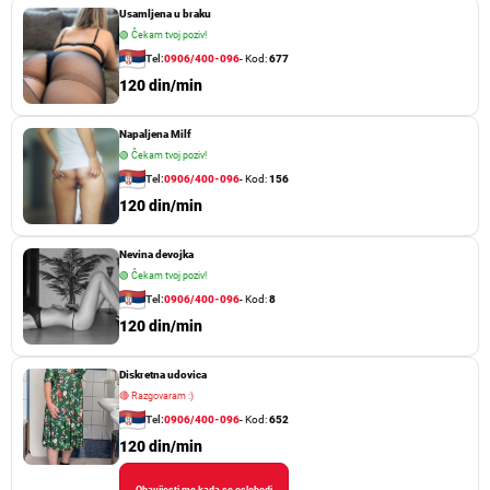
Usamljena u braku
🟢
Čekam tvoj poziv!
Tel:
0906/400-096
- Kod:
677
120 din/min
Napaljena Milf
🟢
Čekam tvoj poziv!
Tel:
0906/400-096
- Kod:
156
120 din/min
Nevina devojka
🟢
Čekam tvoj poziv!
Tel:
0906/400-096
- Kod:
8
120 din/min
Diskretna udovica
🔴
Razgovaram :)
Tel:
0906/400-096
- Kod:
652
120 din/min
Obavijesti me kada se oslobodi