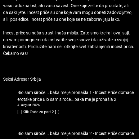
vašu radoznalost, ali i vašu savest. One koje želite da pročitate, ali i
da sakrijete. Incest priče su one koje vam mogu doneti zadovoljstvo,
ali i posledice. Incest priče su one koje se ne zaboravljaju lako.
Incest priče su naša strast i naša misija. Zato smo kreirali ovaj sajt,
da vam pomognemo da ostvarite svoje snove i da uživate u svojoj
kreativnosti. Pridružite nam se i otkrijte svet zabranjenih incest priča.
Čekamo vas!
Seksi Adresar Srbija
Bio sam siroče... baka me je pronašla 1 - Incest Priče domace
erotske price
Bio sam siroče… baka me je pronašla 2
4. avgust 2026.
[…] Klik Ovde za part 2 […]
Bio sam siroče... baka me je pronašla 2 - Incest Priče domace