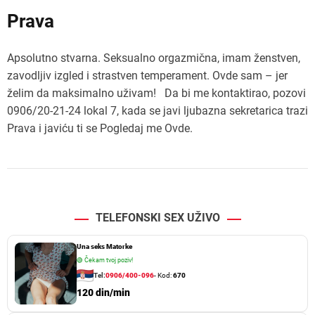
Prava
Apsolutno stvarna. Seksualno orgazmična, imam ženstven,
zavodljiv izgled i strastven temperament. Ovde sam – jer
želim da maksimalno uživam! Da bi me kontaktirao, pozovi
0906/20-21-24 lokal 7, kada se javi ljubazna sekretarica trazi
Prava i javiću ti se Pogledaj me Ovde.
TELEFONSKI SEX UŽIVO
Una seks Matorke
🟢
Čekam tvoj poziv!
Tel:
0906/400-096
- Kod:
670
120 din/min