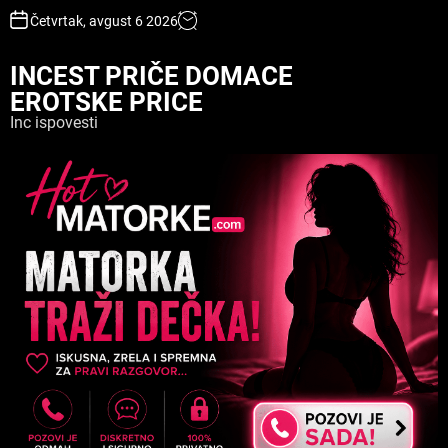
S
Četvrtak, avgust 6 2026
k
i
INCEST PRIČE DOMACE
p
EROTSKE PRICE
t
o
Inc ispovesti
c
o
n
t
e
n
t