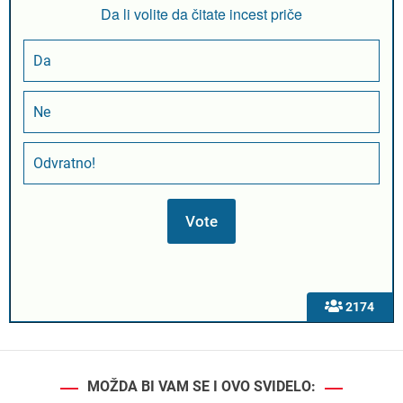
Da li volite da čitate incest priče
Da
Ne
Odvratno!
2174
MOŽDA BI VAM SE I OVO SVIDELO: