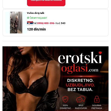
Volim dirty talk
🟢
Čekam tvoj poziv!
Tel:
0906/400-096
- Kod:
543
120 din/min