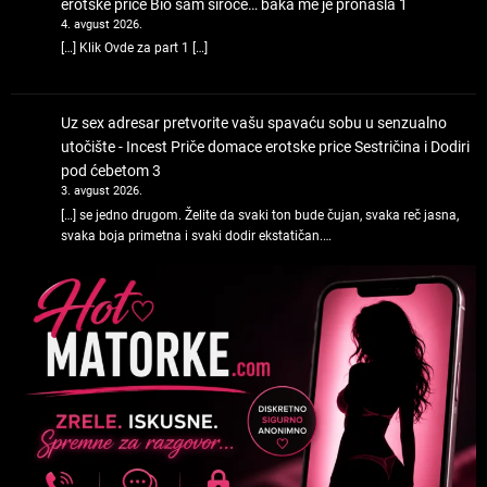
erotske price
Bio sam siroče… baka me je pronašla 1
4. avgust 2026.
[…] Klik Ovde za part 1 […]
Uz sex adresar pretvorite vašu spavaću sobu u senzualno
utočište - Incest Priče domace erotske price
Sestričina i Dodiri
pod ćebetom 3
3. avgust 2026.
[…] se jedno drugom. Želite da svaki ton bude čujan, svaka reč jasna,
svaka boja primetna i svaki dodir ekstatičan.…