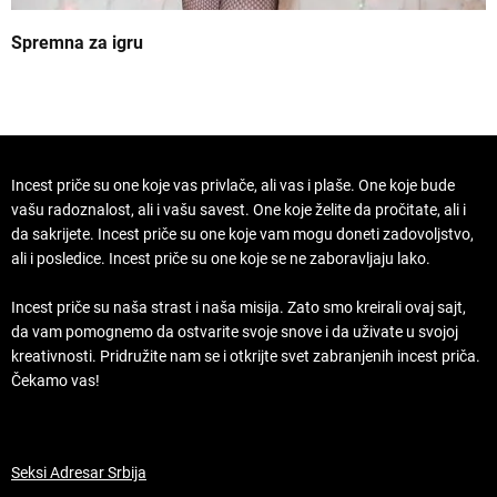
Spremna za igru
B
Incest priče su one koje vas privlače, ali vas i plaše. One koje bude
vašu radoznalost, ali i vašu savest. One koje želite da pročitate, ali i
da sakrijete. Incest priče su one koje vam mogu doneti zadovoljstvo,
ali i posledice. Incest priče su one koje se ne zaboravljaju lako.
Incest priče su naša strast i naša misija. Zato smo kreirali ovaj sajt,
da vam pomognemo da ostvarite svoje snove i da uživate u svojoj
kreativnosti. Pridružite nam se i otkrijte svet zabranjenih incest priča.
Čekamo vas!
Seksi Adresar Srbija