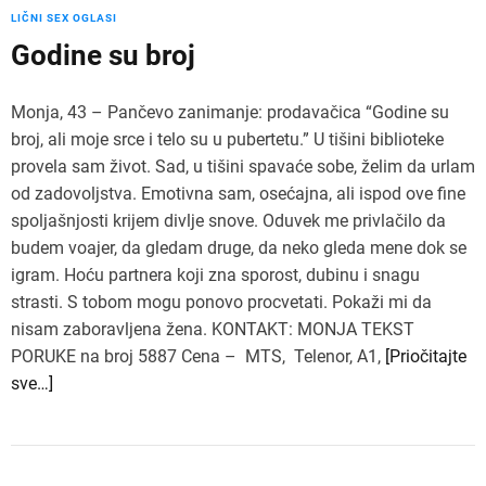
LIČNI SEX OGLASI
Godine su broj
Monja, 43 – Pančevo zanimanje: prodavačica “Godine su
broj, ali moje srce i telo su u pubertetu.” U tišini biblioteke
provela sam život. Sad, u tišini spavaće sobe, želim da urlam
od zadovoljstva. Emotivna sam, osećajna, ali ispod ove fine
spoljašnjosti krijem divlje snove. Oduvek me privlačilo da
budem voajer, da gledam druge, da neko gleda mene dok se
igram. Hoću partnera koji zna sporost, dubinu i snagu
strasti. S tobom mogu ponovo procvetati. Pokaži mi da
nisam zaboravljena žena. KONTAKT: MONJA TEKST
PORUKE na broj 5887 Cena – MTS, Telenor, A1,
[Priočitajte
sve…]