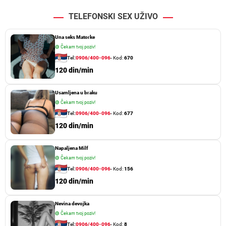
TELEFONSKI SEX UŽIVO
Una seks Matorke
🟢
Čekam tvoj poziv!
Tel:
0906/400-096
- Kod:
670
120 din/min
Usamljena u braku
🟢
Čekam tvoj poziv!
Tel:
0906/400-096
- Kod:
677
120 din/min
Napaljena Milf
🟢
Čekam tvoj poziv!
Tel:
0906/400-096
- Kod:
156
120 din/min
Nevina devojka
🟢
Čekam tvoj poziv!
Tel:
0906/400-096
- Kod:
8