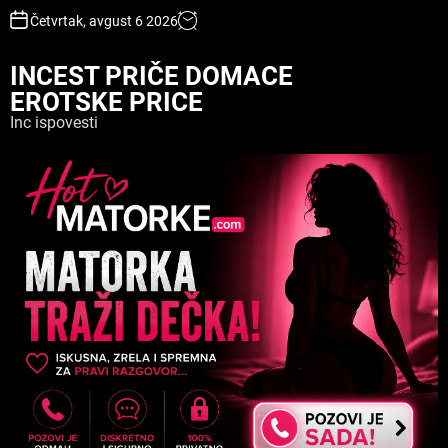
S
Četvrtak, avgust 6 2026
k
i
INCEST PRIČE DOMACE
p
EROTSKE PRICE
t
o
Inc ispovesti
c
o
n
t
e
n
t