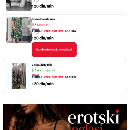
120 din/min
Diskretna udovica
🔴
Razgovaram :)
Tel:
0906/400-096
- Kod:
652
120 din/min
Obavijesti me kada se oslobodi
Volim dirty talk
🟢
Čekam tvoj poziv!
Tel:
0906/400-096
- Kod:
543
120 din/min