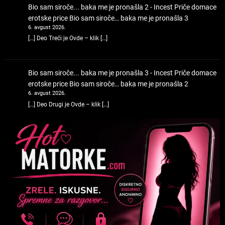
Bio sam siroče... baka me je pronašla 2 - Incest Priče domace
erotske price
Bio sam siroče… baka me je pronašla 3
6. avgust 2026.
[…] Deo Treći je Ovde – klik […]
Bio sam siroče... baka me je pronašla 3 - Incest Priče domace
erotske price
Bio sam siroče… baka me je pronašla 2
6. avgust 2026.
[…] Deo Drugi je Ovde – klik […]