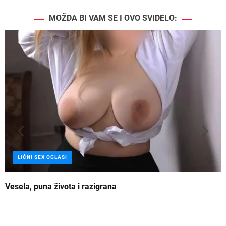
MOŽDA BI VAM SE I OVO SVIDELO:
LIČNI SEX OGLASI
Vesela, puna života i razigrana
Z