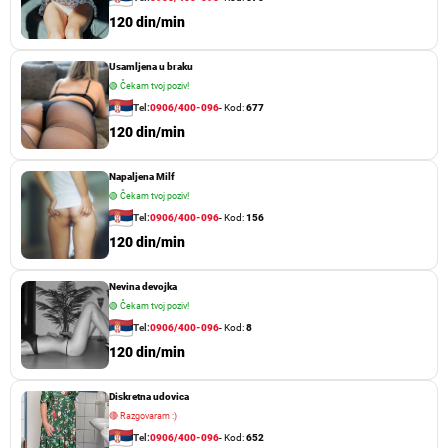
120 din/min
Usamljena u braku
🟢
Čekam tvoj poziv!
Tel:
0906/400-096
- Kod:
677
120 din/min
Napaljena Milf
🟢
Čekam tvoj poziv!
Tel:
0906/400-096
- Kod:
156
120 din/min
Nevina devojka
🟢
Čekam tvoj poziv!
Tel:
0906/400-096
- Kod:
8
120 din/min
Diskretna udovica
🔴
Razgovaram :)
Tel:
0906/400-096
- Kod:
652