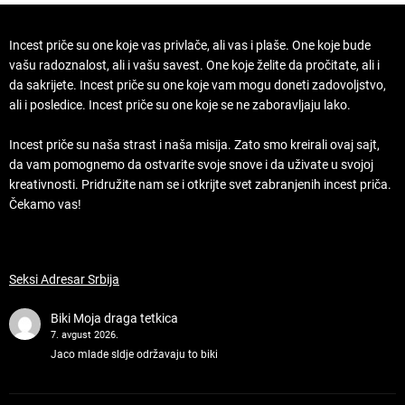
Incest priče su one koje vas privlače, ali vas i plaše. One koje bude
vašu radoznalost, ali i vašu savest. One koje želite da pročitate, ali i
da sakrijete. Incest priče su one koje vam mogu doneti zadovoljstvo,
ali i posledice. Incest priče su one koje se ne zaboravljaju lako.
Incest priče su naša strast i naša misija. Zato smo kreirali ovaj sajt,
da vam pomognemo da ostvarite svoje snove i da uživate u svojoj
kreativnosti. Pridružite nam se i otkrijte svet zabranjenih incest priča.
Čekamo vas!
Seksi Adresar Srbija
Biki
Moja draga tetkica
7. avgust 2026.
Jaco mlade sldje održavaju to biki