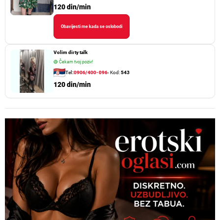
120 din/min
Obavijesti me kada se oslobodi
Volim dirty talk
🟢
Čekam tvoj poziv!
Tel:
0906/400-096
- Kod:
543
120 din/min