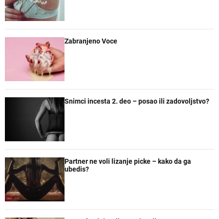
a
t
t
e
r
a
n
r
e
Zabranjeno Voce
Snimci incesta 2. deo – posao ili zadovoljstvo?
Partner ne voli lizanje picke – kako da ga
ubedis?