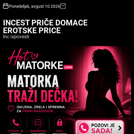
S
Ponedeljak, avgust 10 2026
k
i
INCEST PRIČE DOMACE
p
EROTSKE PRICE
t
o
Inc ispovesti
c
o
n
t
e
n
t