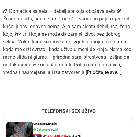
🌾 Domaćica sa sela – debeljuca koja obožava seks 🌾
Živim na selu, udata sam “malo” – samo na papiru, jer kod
kuće ljubavi odavno nema. A ja sam sisata debeljuca, žena
kojoj krv vri i koja ne može da zamisli život bez dobrog
seksa. Volim kada se muškarac izgubi u mojim oblinama,
kada me drži čvrsto i kada uživa u meni do kraja. Nema kod
mene stida ni glume – prirodna sam, strastvena i željna da
nadoknadim sve ono što mi fali. Dobra sam domaćica,
vredna i nasmejana, ali iza zatvorenih
[Priočitajte sve…]
TELEFONSKI SEX UŽIVO
Una seks Matorke
🟢
Čekam tvoj poziv!
Tel:
0906/400-096
- Kod:
670