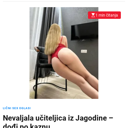
1 min čitanja
LIČNI SEX OGLASI
Nevaljala učiteljica iz Jagodine –
dođi po kaznu