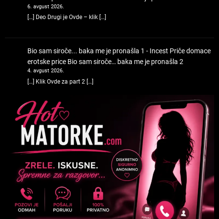
6. avgust 2026.
[…] Deo Drugi je Ovde – klik […]
Bio sam siroče... baka me je pronašla 1 - Incest Priče domace
erotske price
Bio sam siroče… baka me je pronašla 2
4. avgust 2026.
[…] Klik Ovde za part 2 […]