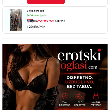
Volim dirty talk
🟢
Čekam tvoj poziv!
Tel:
0906/400-096
- Kod:
543
120 din/min