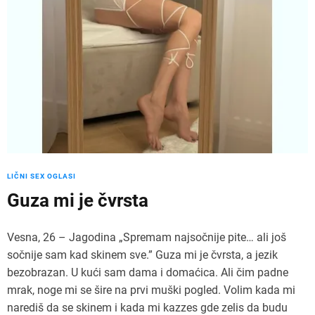
LIČNI SEX OGLASI
Guza mi je čvrsta
Vesna, 26 – Jagodina „Spremam najsočnije pite… ali još
sočnije sam kad skinem sve.” Guza mi je čvrsta, a jezik
bezobrazan. U kući sam dama i domaćica. Ali čim padne
mrak, noge mi se šire na prvi muški pogled. Volim kada mi
narediš da se skinem i kada mi kazzes gde zelis da budu