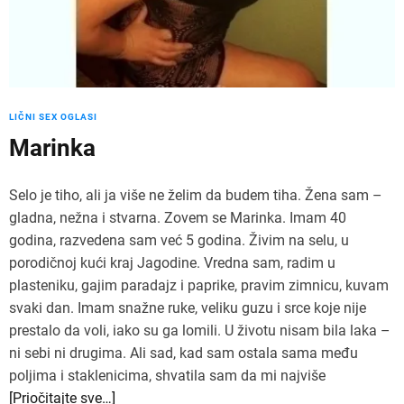
LIČNI SEX OGLASI
Marinka
Selo je tiho, ali ja više ne želim da budem tiha. Žena sam –
gladna, nežna i stvarna. Zovem se Marinka. Imam 40
godina, razvedena sam već 5 godina. Živim na selu, u
porodičnoj kući kraj Jagodine. Vredna sam, radim u
plasteniku, gajim paradajz i paprike, pravim zimnicu, kuvam
svaki dan. Imam snažne ruke, veliku guzu i srce koje nije
prestalo da voli, iako su ga lomili. U životu nisam bila laka –
ni sebi ni drugima. Ali sad, kad sam ostala sama među
poljima i staklenicima, shvatila sam da mi najviše
[Priočitajte sve…]