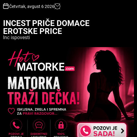
S
Četvrtak, avgust 6 2026
k
i
INCEST PRIČE DOMACE
p
EROTSKE PRICE
t
o
Inc ispovesti
c
o
n
t
e
n
t