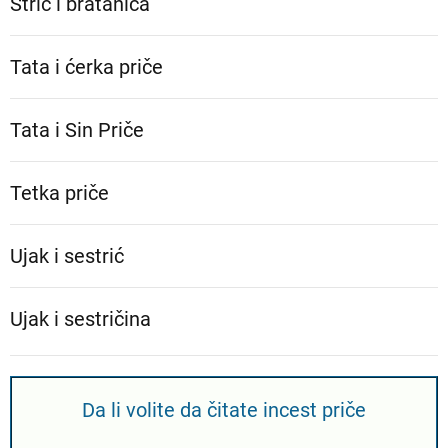
Stric i bratanica
Tata i ćerka priče
Tata i Sin Priče
Tetka priče
Ujak i sestrić
Ujak i sestričina
Da li volite da čitate incest priče