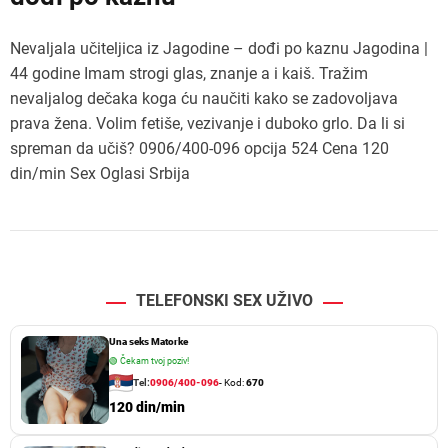
Nevaljala učiteljica iz Jagodine – dođi po kaznu Jagodina |
44 godine Imam strogi glas, znanje a i kaiš. Tražim
nevaljalog dečaka koga ću naučiti kako se zadovoljava
prava žena. Volim fetiše, vezivanje i duboko grlo. Da li si
spreman da učiš? 0906/400-096 opcija 524 Cena 120
din/min Sex Oglasi Srbija
TELEFONSKI SEX UŽIVO
Una seks Matorke
🟢
Čekam tvoj poziv!
Tel:
0906/400-096
- Kod:
670
120 din/min