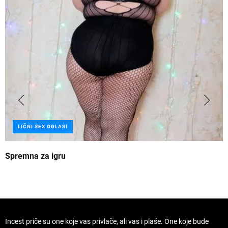
LIČNI SEX OGLASI
Spremna za igru
B
Incest priče su one koje vas privlače, ali vas i plaše. One koje bude