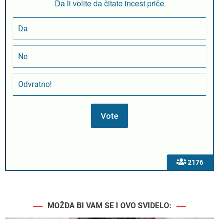
Da li volite da čitate incest priče
Da
Ne
Odvratno!
2176
MOŽDA BI VAM SE I OVO SVIDELO: