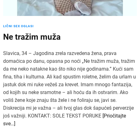
LIČNI SEX OGLASI
Ne tražim muža
Slavica, 34 – Jagodina zrela razvedena žena, prava
domaćica po danu, opasna po noći „Ne tražim muža, tražim
da me neko natakne kao što niko nije godinama.” Kući sam
fina, tiha i kulturna. Ali kad spustim roletne, želim da urlam u
jastuk dok mi ruke vežeš za krevet. Imam mnogo fantazija,
od kojih su neke sramotne – ali hoću da ih ostvarim. Ako
voliš žene koje znaju šta žele i ne foliraju se, javi se.
Diskrecija mi je važna – ali tvoj glas dok šapućeš perverzije
još važniji. KONTAKT: SOLE TEKST PORUKE
[Priočitajte
sve…]