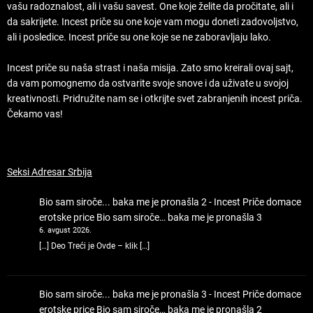
vašu radoznalost, ali i vašu savest. One koje želite da pročitate, ali i
da sakrijete. Incest priče su one koje vam mogu doneti zadovoljstvo,
ali i posledice. Incest priče su one koje se ne zaboravljaju lako.
Incest priče su naša strast i naša misija. Zato smo kreirali ovaj sajt,
da vam pomognemo da ostvarite svoje snove i da uživate u svojoj
kreativnosti. Pridružite nam se i otkrijte svet zabranjenih incest priča.
Čekamo vas!
Seksi Adresar Srbija
Bio sam siroče... baka me je pronašla 2 - Incest Priče domace
erotske price
Bio sam siroče… baka me je pronašla 3
6. avgust 2026.
[…] Deo Treći je Ovde – klik […]
Bio sam siroče... baka me je pronašla 3 - Incest Priče domace
erotske price
Bio sam siroče… baka me je pronašla 2