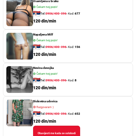
Usamljena u braku
🟢
Čekam tvoj poziv!
Tel:
0906/400-096
- Kod:
677
120 din/min
Napaljena Milf
🟢
Čekam tvoj poziv!
Tel:
0906/400-096
- Kod:
156
120 din/min
Nevina devojka
🟢
Čekam tvoj poziv!
Tel:
0906/400-096
- Kod:
8
120 din/min
Diskretna udovica
🔴
Razgovaram :)
Tel:
0906/400-096
- Kod:
652
120 din/min
Obavijesti me kada se oslobodi