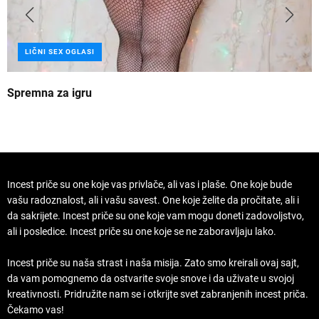
LIČNI SEX OGLASI
Spremna za igru
B
Incest priče su one koje vas privlače, ali vas i plaše. One koje bude
vašu radoznalost, ali i vašu savest. One koje želite da pročitate, ali i
da sakrijete. Incest priče su one koje vam mogu doneti zadovoljstvo,
ali i posledice. Incest priče su one koje se ne zaboravljaju lako.
Incest priče su naša strast i naša misija. Zato smo kreirali ovaj sajt,
da vam pomognemo da ostvarite svoje snove i da uživate u svojoj
kreativnosti. Pridružite nam se i otkrijte svet zabranjenih incest priča.
Čekamo vas!