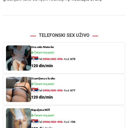
TELEFONSKI SEX UŽIVO
Una seks Matorke
🟢
Čekam tvoj poziv!
Tel:
0906/400-096
- Kod:
670
120 din/min
Usamljena u braku
🟢
Čekam tvoj poziv!
Tel:
0906/400-096
- Kod:
677
120 din/min
Napaljena Milf
🟢
Čekam tvoj poziv!
Tel:
0906/400-096
- Kod:
156