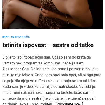
BRAT I SESTRA PRIČE
Istinita ispovest – sestra od tetke
Bio je to lep i topao letnji dan. Otišao sam do brata da
uzmem neki program za kompjuter. Inače, ja sam
Aleksandar, Coa. Došao sam kod brata i pozvonio prvi put,
ali niko nije izlazio. Onda sam pozvonio opet, ali ovoga puta
se pojavila njegova rođena sestra, a moja sestra od tetke.
Kada sam je video, kurac mi je odmah skočio. Na sebi je
imala mini suknju i neku majicu na bretele. Ušao sam i
primetio da moja sestra (ne bih da je imenujem) ne nosi
grudnjak. Iako su njeni roditelji i
[Priočitajte sve…]