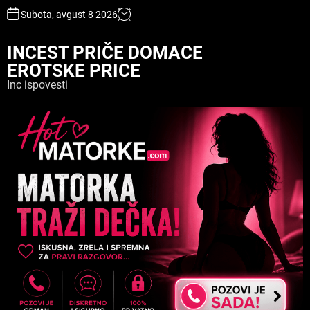
S
Subota, avgust 8 2026
k
i
INCEST PRIČE DOMACE
p
EROTSKE PRICE
t
o
Inc ispovesti
c
o
n
t
e
n
t