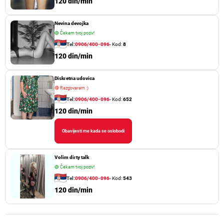
120 din/min
Nevina devojka
🟢
Čekam tvoj poziv!
Tel:
0906/400-096
- Kod:
8
120 din/min
Diskretna udovica
🔴
Razgovaram :)
Tel:
0906/400-096
- Kod:
652
120 din/min
Obavijesti me kada se oslobodi
Volim dirty talk
🟢
Čekam tvoj poziv!
Tel:
0906/400-096
- Kod:
543
120 din/min