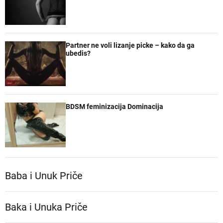
Partner ne voli lizanje picke – kako da ga
ubedis?
BDSM feminizacija Dominacija
Baba i Unuk Priče
Baka i Unuka Pričе