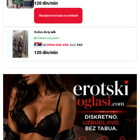
120 din/min
Obavijesti me kada se oslobodi
Volim dirty talk
🟢
Čekam tvoj poziv!
Tel:
0906/400-096
- Kod:
543
120 din/min