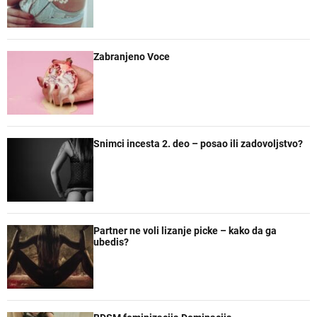
a
t
t
e
r
a
n
r
e
Zabranjeno Voce
Snimci incesta 2. deo – posao ili zadovoljstvo?
Partner ne voli lizanje picke – kako da ga
ubedis?