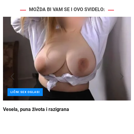
MOŽDA BI VAM SE I OVO SVIDELO:
LIČNI SEX OGLASI
Vesela, puna života i razigrana
Z