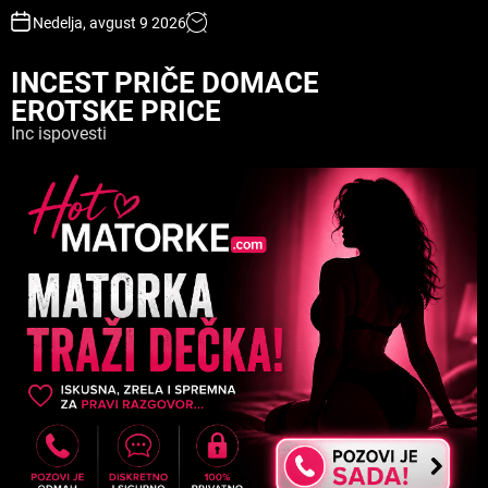
S
Nedelja, avgust 9 2026
k
i
INCEST PRIČE DOMACE
p
EROTSKE PRICE
t
o
Inc ispovesti
c
o
n
t
e
n
t