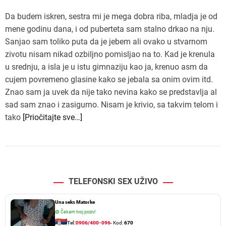
Da budem iskren, sestra mi je mega dobra riba, mladja je od
mene godinu dana, i od puberteta sam stalno drkao na nju.
Sanjao sam toliko puta da je jebem ali ovako u stvarnom
zivotu nisam nikad ozbiljno pomisljao na to. Kad je krenula
u srednju, a isla je u istu gimnaziju kao ja, krenuo asm da
cujem povremeno glasine kako se jebala sa onim ovim itd.
Znao sam ja uvek da nije tako nevina kako se predstavlja al
sad sam znao i zasigurno. Nisam je krivio, sa takvim telom i
tako
[Priočitajte sve…]
TELEFONSKI SEX UŽIVO
Una seks Matorke
🟢
Čekam tvoj poziv!
Tel:
0906/400-096
- Kod:
670