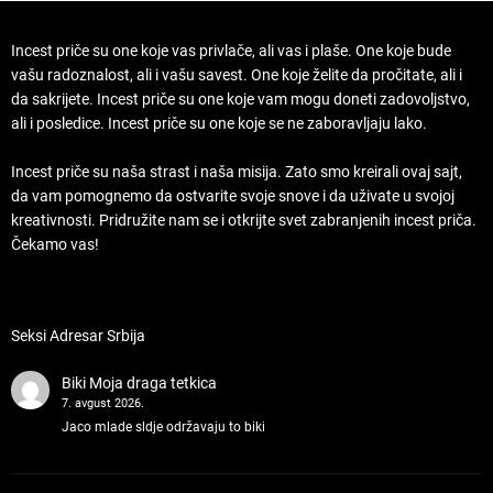
Incest priče su one koje vas privlače, ali vas i plaše. One koje bude
vašu radoznalost, ali i vašu savest. One koje želite da pročitate, ali i
da sakrijete. Incest priče su one koje vam mogu doneti zadovoljstvo,
ali i posledice. Incest priče su one koje se ne zaboravljaju lako.
Incest priče su naša strast i naša misija. Zato smo kreirali ovaj sajt,
da vam pomognemo da ostvarite svoje snove i da uživate u svojoj
kreativnosti. Pridružite nam se i otkrijte svet zabranjenih incest priča.
Čekamo vas!
Seksi Adresar Srbija
Biki
Moja draga tetkica
7. avgust 2026.
Jaco mlade sldje održavaju to biki