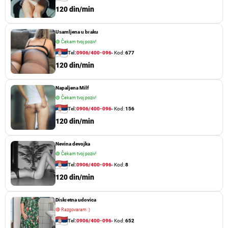
120 din/min
Usamljena u braku
🟢
Čekam tvoj poziv!
Tel:
0906/400-096
- Kod:
677
120 din/min
Napaljena Milf
🟢
Čekam tvoj poziv!
Tel:
0906/400-096
- Kod:
156
120 din/min
Nevina devojka
🟢
Čekam tvoj poziv!
Tel:
0906/400-096
- Kod:
8
120 din/min
Diskretna udovica
🔴
Razgovaram :)
Tel:
0906/400-096
- Kod:
652