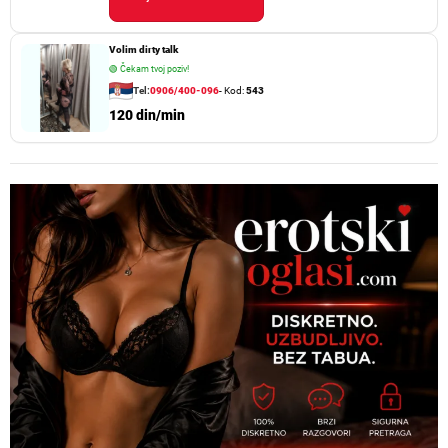
Volim dirty talk
🟢
Čekam tvoj poziv!
Tel:
0906/400-096
- Kod:
543
120 din/min