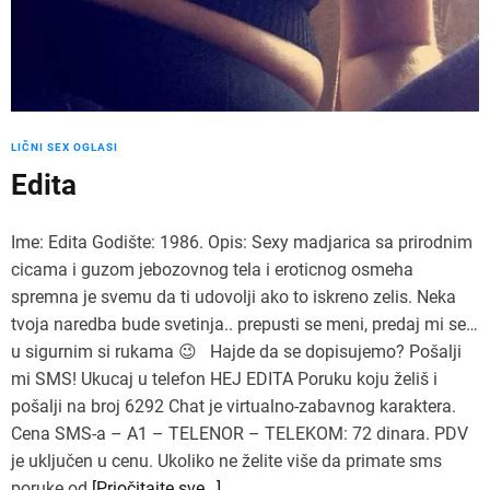
LIČNI SEX OGLASI
Edita
Ime: Edita Godište: 1986. Opis: Sexy madjarica sa prirodnim
cicama i guzom jebozovnog tela i eroticnog osmeha
spremna je svemu da ti udovolji ako to iskreno zelis. Neka
tvoja naredba bude svetinja.. prepusti se meni, predaj mi se…
u sigurnim si rukama 😉 Hajde da se dopisujemo? Pošalji
mi SMS! Ukucaj u telefon HEJ EDITA Poruku koju želiš i
pošalji na broj 6292 Chat je virtualno-zabavnog karaktera.
Cena SMS-a – A1 – TELENOR – TELEKOM: 72 dinara. PDV
je uključen u cenu. Ukoliko ne želite više da primate sms
poruke od
[Priočitajte sve…]