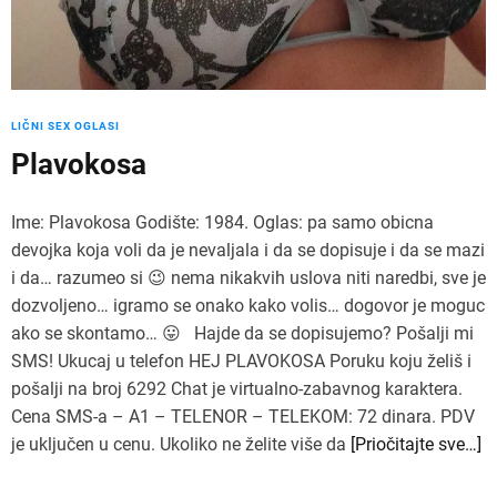
LIČNI SEX OGLASI
Plavokosa
Ime: Plavokosa Godište: 1984. Oglas: pa samo obicna
devojka koja voli da je nevaljala i da se dopisuje i da se mazi
i da… razumeo si 😉 nema nikakvih uslova niti naredbi, sve je
dozvoljeno… igramo se onako kako volis… dogovor je moguc
ako se skontamo… 😛 Hajde da se dopisujemo? Pošalji mi
SMS! Ukucaj u telefon HEJ PLAVOKOSA Poruku koju želiš i
pošalji na broj 6292 Chat je virtualno-zabavnog karaktera.
Cena SMS-a – A1 – TELENOR – TELEKOM: 72 dinara. PDV
je uključen u cenu. Ukoliko ne želite više da
[Priočitajte sve…]