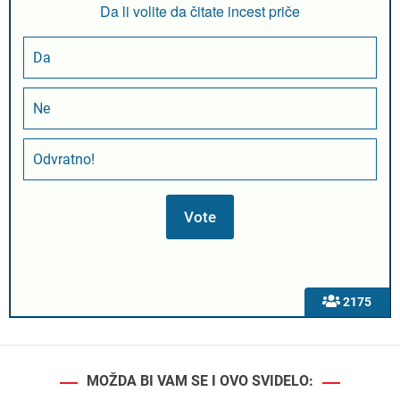
Da li volite da čitate incest priče
Da
Ne
Odvratno!
2175
MOŽDA BI VAM SE I OVO SVIDELO: