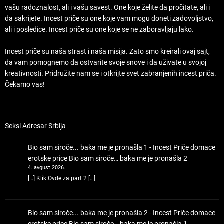
vašu radoznalost, ali i vašu savest. One koje želite da pročitate, ali i
da sakrijete. Incest priče su one koje vam mogu doneti zadovoljstvo,
ali i posledice. Incest priče su one koje se ne zaboravljaju lako.
Incest priče su naša strast i naša misija. Zato smo kreirali ovaj sajt,
da vam pomognemo da ostvarite svoje snove i da uživate u svojoj
kreativnosti. Pridružite nam se i otkrijte svet zabranjenih incest priča.
Čekamo vas!
Seksi Adresar Srbija
Bio sam siroče... baka me je pronašla 1 - Incest Priče domace
erotske price
Bio sam siroče… baka me je pronašla 2
4. avgust 2026.
[…] Klik Ovde za part 2 […]
Bio sam siroče... baka me je pronašla 2 - Incest Priče domace