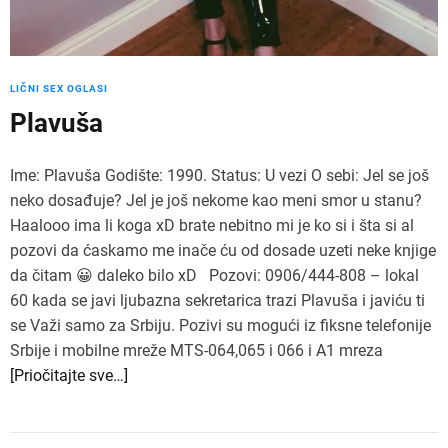
LIČNI SEX OGLASI
Plavuša
Ime: Plavuša Godište: 1990. Status: U vezi O sebi: Jel se još
neko dosađuje? Jel je još nekome kao meni smor u stanu?
Haalooo ima li koga xD brate nebitno mi je ko si i šta si al
pozovi da ćaskamo me inače ću od dosade uzeti neke knjige
da čitam 😀 daleko bilo xD Pozovi: 0906/444-808 – lokal
60 kada se javi ljubazna sekretarica trazi Plavuša i javiću ti
se Važi samo za Srbiju. Pozivi su mogući iz fiksne telefonije
Srbije i mobilne mreže MTS-064,065 i 066 i A1 mreza
[Priočitajte sve…]