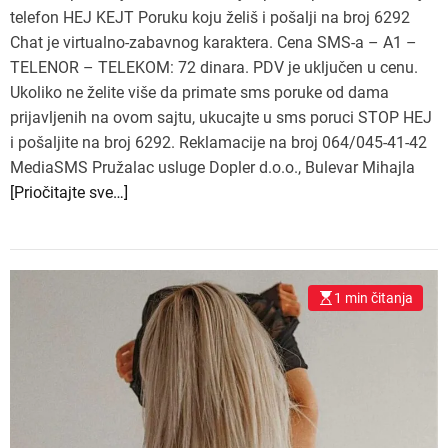
telefon HEJ KEJT Poruku koju želiš i pošalji na broj 6292
Chat je virtualno-zabavnog karaktera. Cena SMS-a – A1 –
TELENOR – TELEKOM: 72 dinara. PDV je uključen u cenu.
Ukoliko ne želite više da primate sms poruke od dama
prijavljenih na ovom sajtu, ukucajte u sms poruci STOP HEJ
i pošaljite na broj 6292. Reklamacije na broj 064/045-41-42
MediaSMS Pružalac usluge Dopler d.o.o., Bulevar Mihajla
[Priočitajte sve…]
1 min čitanja