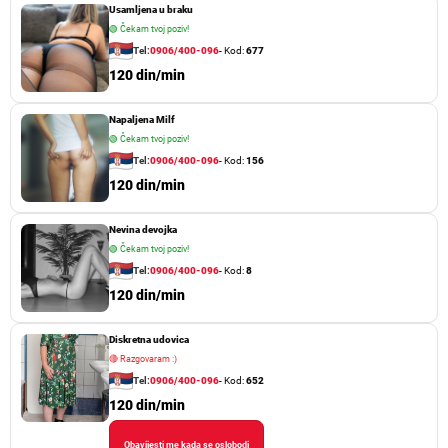
Usamljena u braku
🟢
Čekam tvoj poziv!
Tel:
0906/400-096
- Kod:
677
120 din/min
Napaljena Milf
🟢
Čekam tvoj poziv!
Tel:
0906/400-096
- Kod:
156
120 din/min
Nevina devojka
🟢
Čekam tvoj poziv!
Tel:
0906/400-096
- Kod:
8
120 din/min
Diskretna udovica
🔴
Razgovaram :)
Tel:
0906/400-096
- Kod:
652
120 din/min
Obavijesti me kada se oslobodi