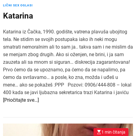
LIČNI SEX OGLASI
Katarina
Katarina iz Čačka, 1990. godište, vatrena plavuša ubojitog
tela. Ne stidim se svojih postupaka iako ih neki mogu
smatrati nemoralnim ali to sam ja.. takva sam i ne mislim da
se menjam zbog drugih. Ako si oženjen, ne brini, i ja sam
zauzeta ali sa mnom si siguran… diskrecija zagarantovana!
Prvo ćemo da se upoznamo, pa ćemo da se napalimo, pa
ćemo da svršavamo… a posle, ko zna, možda i uđeš u
mene… ako se pokažeš :PPP Pozovi: 0906/444-808 – lokal
400 kada se javi ljubazna sekretarica trazi Katarina i javiću
[Priočitajte sve…]
1 min čitanja