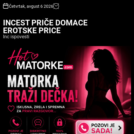
S
Četvrtak, avgust 6 2026
k
i
INCEST PRIČE DOMACE
p
EROTSKE PRICE
t
o
Inc ispovesti
c
o
n
t
e
n
t