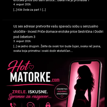
erotske price
Bio sam siroče… baka me je pronašla 1
4. avgust 2026.
[…] Klik Ovde za part 1 […]
Uz sex adresar pretvorite vašu spavaću sobu u senzualno
utočište - Incest Priče domace erotske price
Sestričina i Dodiri
pod ćebetom 3
3. avgust 2026.
[…] se jedno drugom. Želite da svaki ton bude čujan, svaka reč jasna,
svaka boja primetna i svaki dodir ekstatičan.…