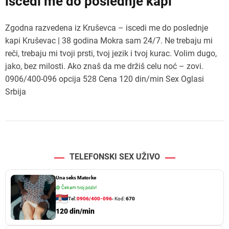
iscedi me do poslednje kapi
Zgodna razvedena iz Kruševca – iscedi me do poslednje
kapi Kruševac | 38 godina Mokra sam 24/7. Ne trebaju mi
reči, trebaju mi tvoji prsti, tvoj jezik i tvoj kurac. Volim dugo,
jako, bez milosti. Ako znaš da me držiš celu noć – zovi.
0906/400-096 opcija 528 Cena 120 din/min Sex Oglasi
Srbija
TELEFONSKI SEX UŽIVO
Una seks Matorke
🟢
Čekam tvoj poziv!
Tel:
0906/400-096
- Kod:
670
120 din/min