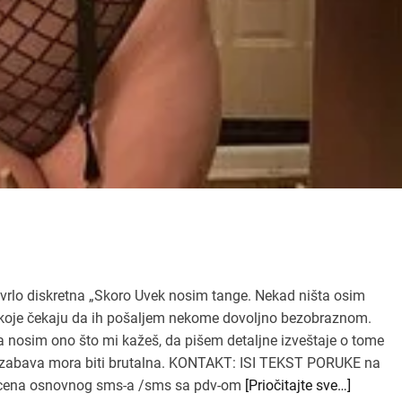
 vrlo diskretna „Skoro Uvek nosim tange. Nekad ništa osim
nu koje čekaju da ih pošaljem nekome dovoljno bezobraznom.
a nosim ono što mi kažeš, da pišem detaljne izveštaje o tome
li zabava mora biti brutalna. KONTAKT: ISI TEKST PORUKE na
+ cena osnovnog sms-a /sms sa pdv-om
[Priočitajte sve…]