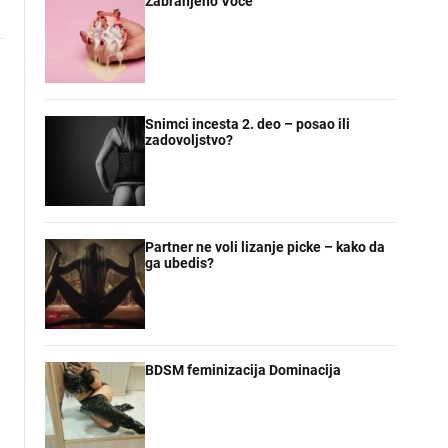
Zabranjeno Voce
Snimci incesta 2. deo – posao ili
zadovoljstvo?
Partner ne voli lizanje picke – kako da
ga ubedis?
BDSM feminizacija Dominacija