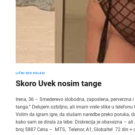
LIČNI SEX OGLASI
Skoro Uvek nosim tange
Irena, 36 – Smederevo slobodna, zaposlena, perverzna i
tanga.” Delujem ozbiljno, ali imam vrele slike u telefo
Volim da igram igre, da slušam naredbe preko poruka, d
kako sam se dirala za tebe. Diskrecija je obavezna – a
broj 5887 Cena – MTS, Telenor, A1, Globaltel 72 din 