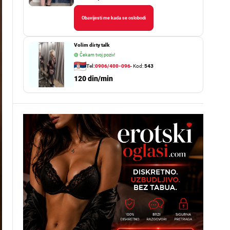
Obavijesti me kada se oslobodi
Volim dirty talk
🟢
Čekam tvoj poziv!
Tel:
0906/400-096
- Kod:
543
120 din/min