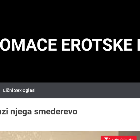
DOMACE EROTSKE 
Lični Sex Oglasi
azi njega smederevo
1 min čitanja