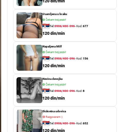
o
120 din/min
r
m
Usamljena u braku
o
d
🟢
Čekam tvoj poziv!
e
Tel:
0906/400-096
- Kod:
677
120 din/min
Napaljena Milf
🟢
Čekam tvoj poziv!
Tel:
0906/400-096
- Kod:
156
120 din/min
Nevina devojka
🟢
Čekam tvoj poziv!
Tel:
0906/400-096
- Kod:
8
120 din/min
Diskretna udovica
🔴
Razgovaram :)
Tel:
0906/400-096
- Kod:
652
120 din/min