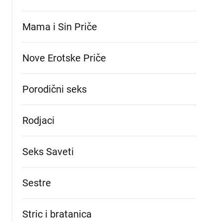
Mama i Sin Priče
Nove Erotske Priče
Porodični seks
Rodjaci
Seks Saveti
Sestre
Stric i bratanica