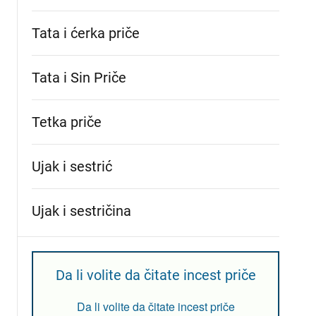
Tata i ćerka priče
Tata i Sin Priče
Tetka priče
Ujak i sestrić
Ujak i sestričina
Da li volite da čitate incest priče
Da li volite da čitate incest priče