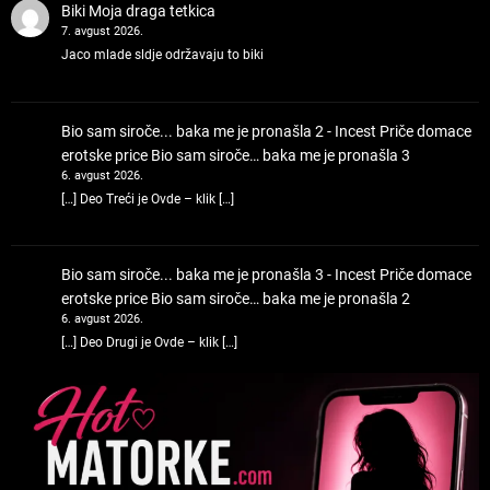
Biki
Moja draga tetkica
7. avgust 2026.
Jaco mlade sldje održavaju to biki
Bio sam siroče... baka me je pronašla 2 - Incest Priče domace
erotske price
Bio sam siroče… baka me je pronašla 3
6. avgust 2026.
[…] Deo Treći je Ovde – klik […]
Bio sam siroče... baka me je pronašla 3 - Incest Priče domace
erotske price
Bio sam siroče… baka me je pronašla 2
6. avgust 2026.
[…] Deo Drugi je Ovde – klik […]