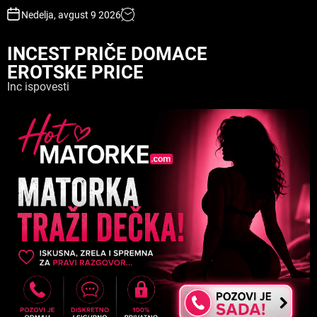
S
Nedelja, avgust 9 2026
k
i
INCEST PRIČE DOMACE
p
EROTSKE PRICE
t
o
Inc ispovesti
c
o
n
t
e
n
t