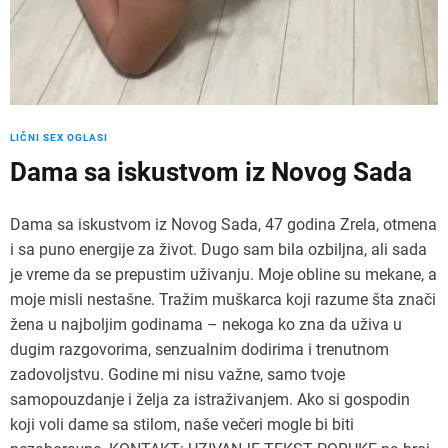
LIČNI SEX OGLASI
Dama sa iskustvom iz Novog Sada
Dama sa iskustvom iz Novog Sada, 47 godina Zrela, otmena
i sa puno energije za život. Dugo sam bila ozbiljna, ali sada
je vreme da se prepustim uživanju. Moje obline su mekane, a
moje misli nestašne. Tražim muškarca koji razume šta znači
žena u najboljim godinama – nekoga ko zna da uživa u
dugim razgovorima, senzualnim dodirima i trenutnom
zadovoljstvu. Godine mi nisu važne, samo tvoje
samopouzdanje i želja za istraživanjem. Ako si gospodin
koji voli dame sa stilom, naše večeri mogle bi biti