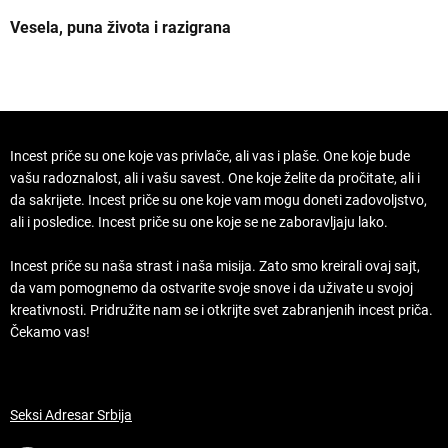
Vesela, puna života i razigrana
Z
Incest priče su one koje vas privlače, ali vas i plaše. One koje bude
vašu radoznalost, ali i vašu savest. One koje želite da pročitate, ali i
da sakrijete. Incest priče su one koje vam mogu doneti zadovoljstvo,
ali i posledice. Incest priče su one koje se ne zaboravljaju lako.
Incest priče su naša strast i naša misija. Zato smo kreirali ovaj sajt,
da vam pomognemo da ostvarite svoje snove i da uživate u svojoj
kreativnosti. Pridružite nam se i otkrijte svet zabranjenih incest priča.
Čekamo vas!
Seksi Adresar Srbija