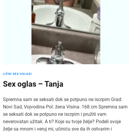
LIČNI SEX OGLASI
Sex oglas – Tanja
Spremna sam se seksati dok se potpuno ne iscrpim Grad:
Novi Sad, Vojvodina Pol: žena Visina: 168 cm Spremna sam
se seksati dok se potpuno ne iscrpim i pružiti vam
neverovatan užitak. A ti? Koje su tvoje želje? Podeli svoje
želje sa mnom i veruj mi, učiniću sve da ih ostvarim i