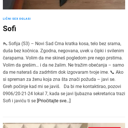
LIČNI SEX OGLASI
Sofi
👠 Sofija (53) – Novi Sad Crna kratka kosa, telo bez srama,
duša bez kočnica. Zgodna, negovana, uvek u čipki i svilenim
čarapama. Volim da me skineš pogledom pre nego prstima.
Volim da grešim… i da ne žalim. Ne tražim obećanja – samo
da me nateraš da zadrhtim dok izgovaram tvoje ime. 📞 Ako
si spreman za ženu koja zna šta znači požuda – javi se.
Greh počinje kad mi se javiš. Da bi me kontaktirao, pozovi
0906/20-21-24 lokal 7, kada se javi ljubazna sekretarica trazi
Sofi i javiću ti se
[Priočitajte sve…]