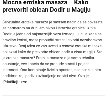
Mocna erotska masaza – Kako
pretvoriti obican Dodir u Magiju
Senzualna erotska masaza je savrsen nacin da se povezete
sa partnerom na dubljem nivou i istrazite granice uzitka.
Dodir je jedna od najsnaznijih veza izmedju ljudi, a kada se
pravilno koristi, moze probuditi strast i stvoriti nezaboravno
iskustvo. Ovaj tekst ce vas uvesti u osnove erotske masaze i
pokazati kako da pretvorite obican dodir u cistu magiju. Sta
je erotska masaza? Erotska masaza nije samo tehnika
opustanja, vec i nacin da se probude strasti i pojaca
intimnost. Ona kombinuje fizicko opustanje sa senzualnim
dodirima koji podizu uzbudjenje na visi nivo. Ovo je
[Priočitajte sve…]