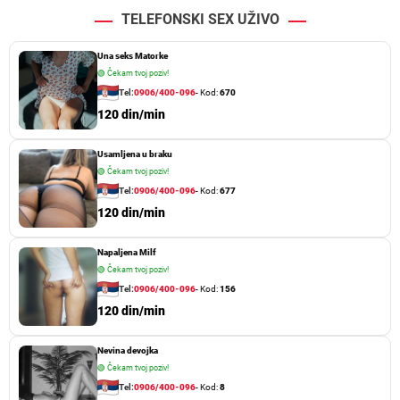
TELEFONSKI SEX UŽIVO
Una seks Matorke
🟢
Čekam tvoj poziv!
Tel:
0906/400-096
- Kod:
670
120 din/min
Usamljena u braku
🟢
Čekam tvoj poziv!
Tel:
0906/400-096
- Kod:
677
120 din/min
Napaljena Milf
🟢
Čekam tvoj poziv!
Tel:
0906/400-096
- Kod:
156
120 din/min
Nevina devojka
🟢
Čekam tvoj poziv!
Tel:
0906/400-096
- Kod:
8