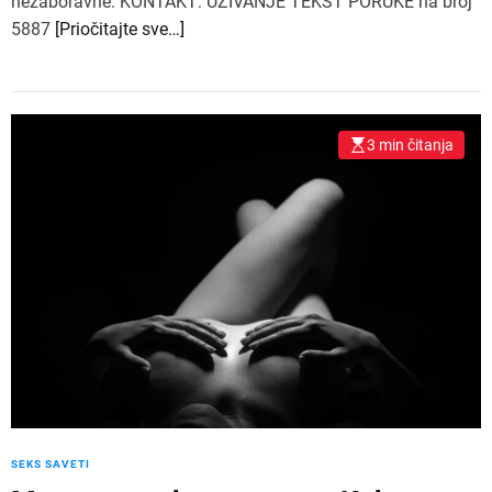
nezaboravne. KONTAKT: UZIVANJE TEKST PORUKE na broj
5887
[Priočitajte sve…]
3 min čitanja
SEKS SAVETI