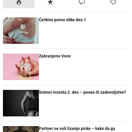
P
R
K
O
o
e
o
z
p
c
m
n
Ćerkine porno slike deo 1
u
e
e
a
l
n
n
č
a
t
t
e
r
a
n
r
e
Zabranjeno Voce
Snimci incesta 2. deo – posao ili zadovoljstvo?
Partner ne voli lizanje picke – kako da ga