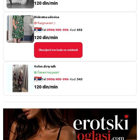
120 din/min
Diskretna udovica
🔴
Razgovaram :)
Tel:
0906/400-096
- Kod:
652
120 din/min
Obavijesti me kada se oslobodi
Volim dirty talk
🟢
Čekam tvoj poziv!
Tel:
0906/400-096
- Kod:
543
120 din/min