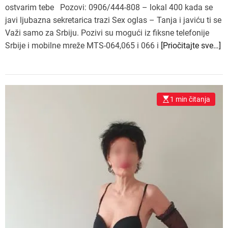
ostvarim tebe Pozovi: 0906/444-808 – lokal 400 kada se
javi ljubazna sekretarica trazi Sex oglas – Tanja i javiću ti se
Važi samo za Srbiju. Pozivi su mogući iz fiksne telefonije
Srbije i mobilne mreže MTS-064,065 i 066 i
[Priočitajte sve…]
1 min čitanja