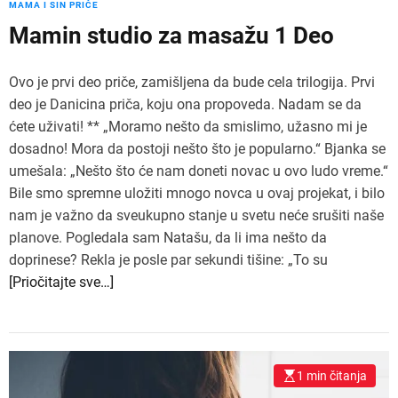
MAMA I SIN PRIČE
Mamin studio za masažu 1 Deo
Ovo je prvi deo priče, zamišljena da bude cela trilogija. Prvi
deo je Danicina priča, koju ona propoveda. Nadam se da
ćete uživati! ** „Moramo nešto da smislimo, užasno mi je
dosadno! Mora da postoji nešto što je popularno.“ Bjanka se
umešala: „Nešto što će nam doneti novac u ovo ludo vreme.“
Bile smo spremne uložiti mnogo novca u ovaj projekat, i bilo
nam je važno da sveukupno stanje u svetu neće srušiti naše
planove. Pogledala sam Natašu, da li ima nešto da
doprinese? Rekla je posle par sekundi tišine: „To su
[Priočitajte sve…]
1 min čitanja