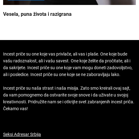
Vesela, puna života i razigrana
Z
Incest priče su one koje vas privlače, ali vas i plaše. One koje bude
vašu radoznalost, ali i vašu savest. One koje želite da pročitate, ali i
da sakrijete. Incest priče su one koje vam mogu doneti zadovoljstvo,
ali i posledice. Incest priče su one koje se ne zaboravljaju lako.
Incest priče su naša strast i naša misija. Zato smo kreirali ovaj sajt,
da vam pomognemo da ostvarite svoje snove i da uživate u svojoj
kreativnosti. Pridružite nam se i otkrijte svet zabranjenih incest priča.
Čekamo vas!
Seksi Adresar Srbija