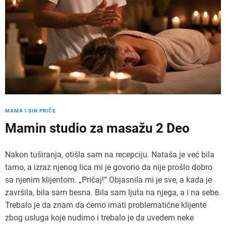
MAMA I SIN PRIČE
Mamin studio za masažu 2 Deo
Nakon tuširanja, otišla sam na recepciju. Nataša je već bila
tamo, a izraz njenog lica mi je govorio da nije prošlo dobro
sa njenim klijentom. „Pričaj!“ Objasnila mi je sve, a kada je
završila, bila sam besna. Bila sam ljuta na njega, a i na sebe.
Trebalo je da znam da ćemo imati problematične klijente
zbog usluga koje nudimo i trebalo je da uvedem neke