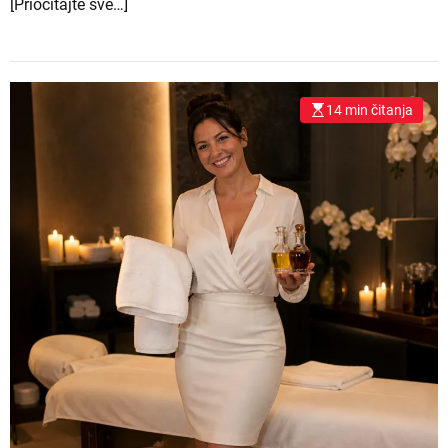
[Priočitajte sve…]
14 min čitanja