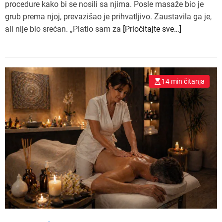
procedure kako bi se nosili sa njima. Posle masaže bio je
grub prema njoj, prevazišao je prihvatljivo. Zaustavila ga je,
ali nije bio srećan. „Platio sam za
[Priočitajte sve…]
14 min čitanja