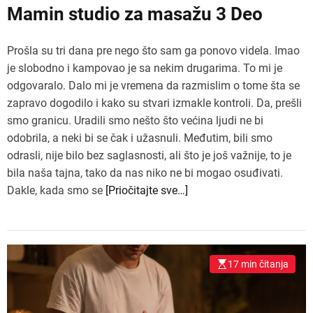
Mamin studio za masažu 3 Deo
Prošla su tri dana pre nego što sam ga ponovo videla. Imao
je slobodno i kampovao je sa nekim drugarima. To mi je
odgovaralo. Dalo mi je vremena da razmislim o tome šta se
zapravo dogodilo i kako su stvari izmakle kontroli. Da, prešli
smo granicu. Uradili smo nešto što većina ljudi ne bi
odobrila, a neki bi se čak i užasnuli. Međutim, bili smo
odrasli, nije bilo bez saglasnosti, ali što je još važnije, to je
bila naša tajna, tako da nas niko ne bi mogao osuđivati.
Dakle, kada smo se
[Priočitajte sve…]
17 min čitanja