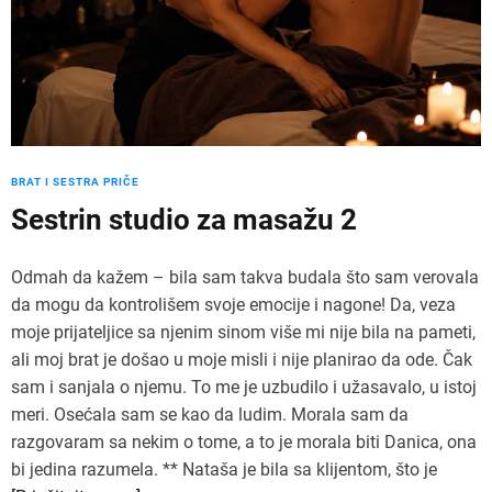
BRAT I SESTRA PRIČE
Sestrin studio za masažu 2
Odmah da kažem – bila sam takva budala što sam verovala
da mogu da kontrolišem svoje emocije i nagone! Da, veza
moje prijateljice sa njenim sinom više mi nije bila na pameti,
ali moj brat je došao u moje misli i nije planirao da ode. Čak
sam i sanjala o njemu. To me je uzbudilo i užasavalo, u istoj
meri. Osećala sam se kao da ludim. Morala sam da
razgovaram sa nekim o tome, a to je morala biti Danica, ona
bi jedina razumela. ** Nataša je bila sa klijentom, što je