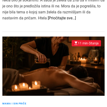
rekla bilo je šokantno. A sada je želela da zna da li mislim da
je ono što je predložila istina ili ne. Mora da je pogrešila, to
nije bila tema o kojoj sam želela da razmišljam ili da
nastavim da pričam. Htela
[Priočitajte sve…]
11 min čitanja
MAMA I SIN PRIČE