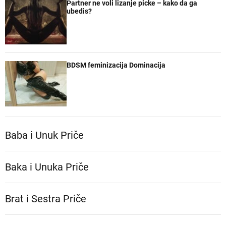
Partner ne voli lizanje picke – kako da ga
ubedis?
BDSM feminizacija Dominacija
Baba i Unuk Priče
Baka i Unuka Pričе
Brat i Sestra Priče