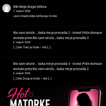
Biki
Moja draga tetkica
7. avgust 2026.
Jaco mlade sldje održavaju to biki
Bio sam siroče... baka me je pronašla 2 - Incest Priče domace
erotske price
Bio sam siroče… baka me je pronašla 3
6. avgust 2026.
[…] Deo Treći je Ovde – klik […]
Bio sam siroče... baka me je pronašla 3 - Incest Priče domace
erotske price
Bio sam siroče… baka me je pronašla 2
6. avgust 2026.
[…] Deo Drugi je Ovde – klik […]