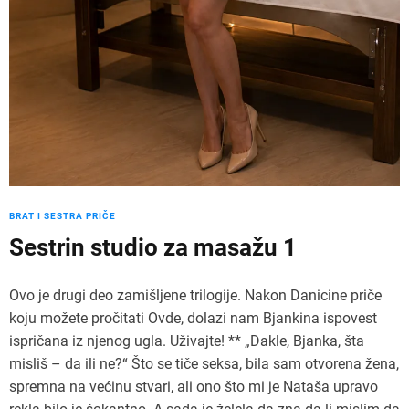
BRAT I SESTRA PRIČE
Sestrin studio za masažu 1
Ovo je drugi deo zamišljene trilogije. Nakon Danicine priče
koju možete pročitati Ovde, dolazi nam Bjankina ispovest
ispričana iz njenog ugla. Uživajte! ** „Dakle, Bjanka, šta
misliš – da ili ne?“ Što se tiče seksa, bila sam otvorena žena,
spremna na većinu stvari, ali ono što mi je Nataša upravo