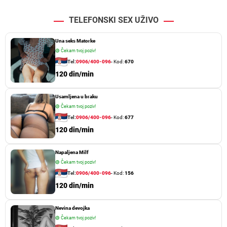
TELEFONSKI SEX UŽIVO
Una seks Matorke
🟢
Čekam tvoj poziv!
Tel:
0906/400-096
- Kod:
670
120 din/min
Usamljena u braku
🟢
Čekam tvoj poziv!
Tel:
0906/400-096
- Kod:
677
120 din/min
Napaljena Milf
🟢
Čekam tvoj poziv!
Tel:
0906/400-096
- Kod:
156
120 din/min
Nevina devojka
🟢
Čekam tvoj poziv!