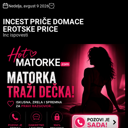
S
Nedelja, avgust 9 2026
k
i
INCEST PRIČE DOMACE
p
EROTSKE PRICE
t
o
Inc ispovesti
c
o
n
t
e
n
t