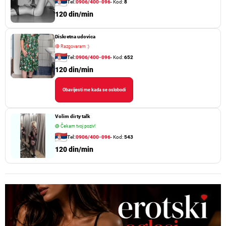
Tel:
0906/400-096
- Kod:
8
120 din/min
Diskretna udovica
🔴
Razgovaram :)
Tel:
0906/400-096
- Kod:
652
120 din/min
Obavijesti me kada se oslobodi
Volim dirty talk
🟢
Čekam tvoj poziv!
Tel:
0906/400-096
- Kod:
543
120 din/min