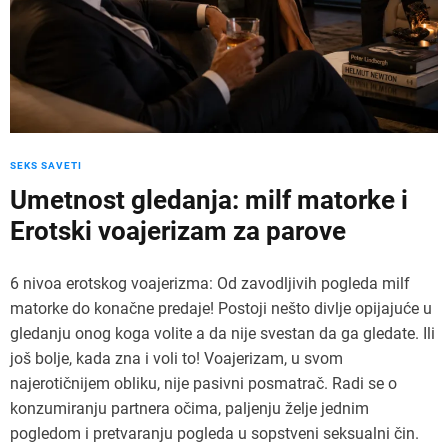
SEKS SAVETI
Umetnost gledanja: milf matorke i
Erotski voajerizam za parove
6 nivoa erotskog voajerizma: Od zavodljivih pogleda milf
matorke do konačne predaje! Postoji nešto divlje opijajuće u
gledanju onog koga volite a da nije svestan da ga gledate. Ili
još bolje, kada zna i voli to! Voajerizam, u svom
najerotičnijem obliku, nije pasivni posmatrač. Radi se o
konzumiranju partnera očima, paljenju želje jednim
pogledom i pretvaranju pogleda u sopstveni seksualni čin.