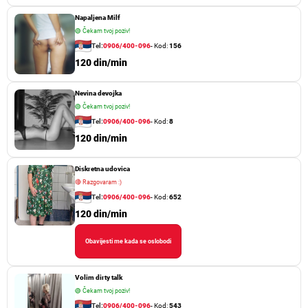
Napaljena Milf
🟢
Čekam tvoj poziv!
Tel:
0906/400-096
- Kod:
156
120 din/min
Nevina devojka
🟢
Čekam tvoj poziv!
Tel:
0906/400-096
- Kod:
8
120 din/min
Diskretna udovica
🔴
Razgovaram :)
Tel:
0906/400-096
- Kod:
652
120 din/min
Obavijesti me kada se oslobodi
Volim dirty talk
🟢
Čekam tvoj poziv!
Tel:
0906/400-096
- Kod:
543