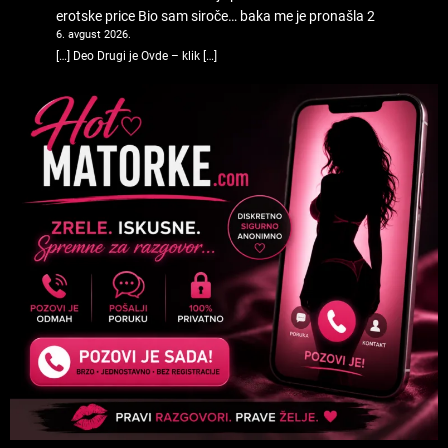
erotske price
Bio sam siroče… baka me je pronašla 2
6. avgust 2026.
[…] Deo Drugi je Ovde – klik […]