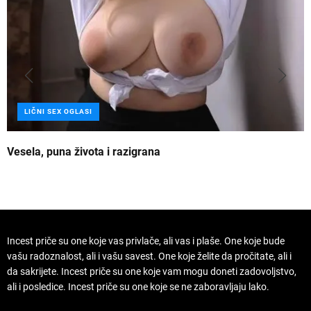
LIČNI SEX OGLASI
Vesela, puna života i razigrana
Z
Incest priče su one koje vas privlače, ali vas i plaše. One koje bude
vašu radoznalost, ali i vašu savest. One koje želite da pročitate, ali i
da sakrijete. Incest priče su one koje vam mogu doneti zadovoljstvo,
ali i posledice. Incest priče su one koje se ne zaboravljaju lako.