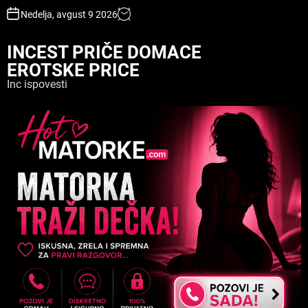
S
Nedelja, avgust 9 2026
k
i
INCEST PRIČE DOMACE
p
EROTSKE PRICE
t
o
Inc ispovesti
c
o
n
t
e
n
t