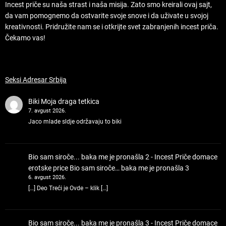
Incest priče su naša strast i naša misija. Zato smo kreirali ovaj sajt,
da vam pomognemo da ostvarite svoje snove i da uživate u svojoj
kreativnosti. Pridružite nam se i otkrijte svet zabranjenih incest priča.
Čekamo vas!
Seksi Adresar Srbija
Biki
Moja draga tetkica
7. avgust 2026.
Jaco mlade sldje održavaju to biki
Bio sam siroče... baka me je pronašla 2 - Incest Priče domace
erotske price
Bio sam siroče… baka me je pronašla 3
6. avgust 2026.
[…] Deo Treći je Ovde – klik […]
Bio sam siroče... baka me je pronašla 3 - Incest Priče domace