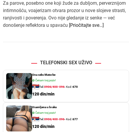
Za parove, posebno one koji žude za dubljom, perverznijom
intimnošću, voajerizam otvara prozor u nove slojeve strasti,
ranjivosti i poverenja. Ovo nije gledanje iz senke — već
donošenje reflektora u spavaću
[Priočitajte sve…]
TELEFONSKI SEX UŽIVO
Una seks Matorke
🟢
Čekam tvoj poziv!
Tel:
0906/400-096
- Kod:
670
120 din/min
Usamljena u braku
🟢
Čekam tvoj poziv!
Tel:
0906/400-096
- Kod:
677
120 din/min