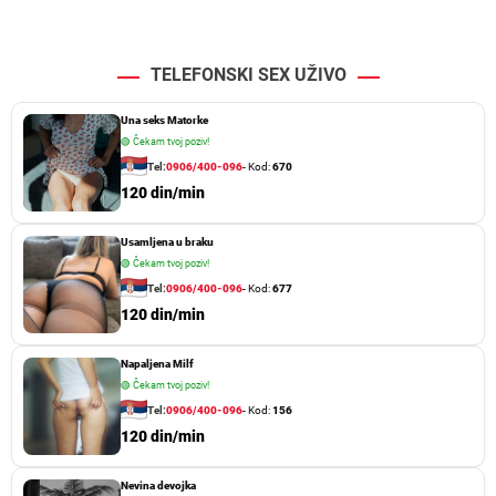
TELEFONSKI SEX UŽIVO
Una seks Matorke
🟢
Čekam tvoj poziv!
Tel:
0906/400-096
- Kod:
670
120 din/min
Usamljena u braku
🟢
Čekam tvoj poziv!
Tel:
0906/400-096
- Kod:
677
120 din/min
Napaljena Milf
🟢
Čekam tvoj poziv!
Tel:
0906/400-096
- Kod:
156
120 din/min
Nevina devojka