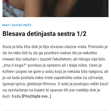
BRAT I SESTRA PRIČE
Blesava detinjasta sestra 1/2
Kuća je bila tiha dok je Ilija otvarao ulazna vrata. Pomislio je
da će neko biti tu da ga pozdravi nakon što je nekoliko
meseci bio odsutan i zauzet fakultetom, ali nikoga nije bilo.
„Ima li koga?“ povikao je oprezno ali i dalje ništa. Uzeo je
kofere i popeo se gore u sobu koja je nekada bila njegova, ali
je od tada postala neka vrste zajedničke sobe za uživanje,
igranje igrica, gledanje filmova. U sobi je postojao veliki kauč
na razvlačenje na kojem bi spavao tih par nedelja dok je
kući. Kada
[Priočitajte sve…]