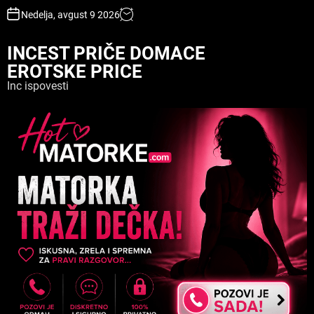
S
Nedelja, avgust 9 2026
k
i
INCEST PRIČE DOMACE
p
EROTSKE PRICE
t
o
Inc ispovesti
c
o
n
t
e
n
t