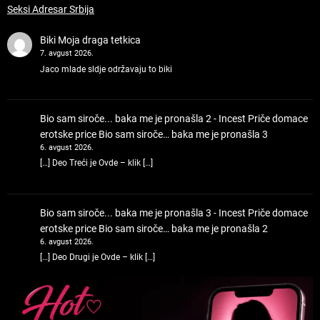
Seksi Adresar Srbija
Biki
Moja draga tetkica
7. avgust 2026.
Jaco mlade sldje održavaju to biki
Bio sam siroče... baka me je pronašla 2 - Incest Priče domace
erotske price
Bio sam siroče… baka me je pronašla 3
6. avgust 2026.
[…] Deo Treći je Ovde – klik […]
Bio sam siroče... baka me je pronašla 3 - Incest Priče domace
erotske price
Bio sam siroče… baka me je pronašla 2
6. avgust 2026.
[…] Deo Drugi je Ovde – klik […]