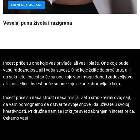
LIČNI SEX OGLASI
Vesela, puna života i razigrana
Z
Incest priče su one koje vas privlače, ali vas i plaše. One koje bude
vašu radoznalost, ali i vašu savest. One koje želite da pročitate, ali i
da sakrijete. Incest priče su one koje vam mogu doneti zadovoljstvo,
ali i posledice. Incest priče su one koje se ne zaboravljaju lako.
Incest priče su naša strast i naša misija. Zato smo kreirali ovaj sajt,
da vam pomognemo da ostvarite svoje snove i da uživate u svojoj
kreativnosti. Pridružite nam se i otkrijte svet zabranjenih incest priča.
Čekamo vas!