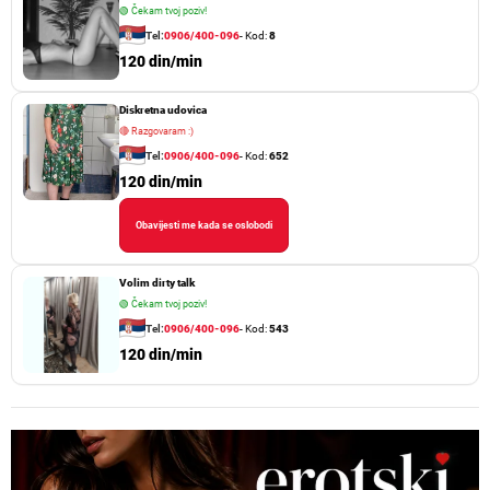
🟢
Čekam tvoj poziv!
Tel:
0906/400-096
- Kod:
8
120 din/min
Diskretna udovica
🔴
Razgovaram :)
Tel:
0906/400-096
- Kod:
652
120 din/min
Obavijesti me kada se oslobodi
Volim dirty talk
🟢
Čekam tvoj poziv!
Tel:
0906/400-096
- Kod:
543
120 din/min