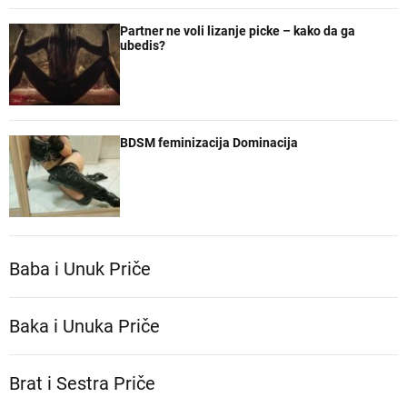
Partner ne voli lizanje picke – kako da ga
ubedis?
BDSM feminizacija Dominacija
Baba i Unuk Priče
Baka i Unuka Pričе
Brat i Sestra Priče