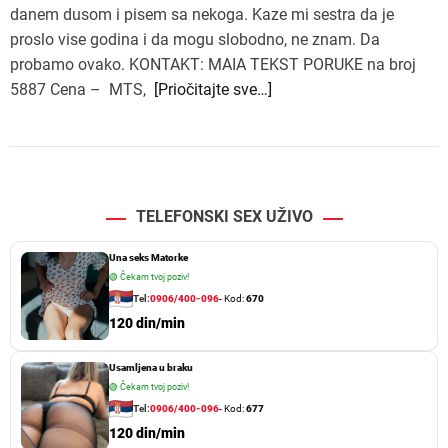
danem dusom i pisem sa nekoga. Kaze mi sestra da je
proslo vise godina i da mogu slobodno, ne znam. Da
probamo ovako. KONTAKT: MAIA TEKST PORUKE na broj
5887 Cena – MTS,
[Priočitajte sve…]
TELEFONSKI SEX UŽIVO
Una seks Matorke
🟢
Čekam tvoj poziv!
Tel:
0906/400-096
- Kod:
670
120 din/min
Usamljena u braku
🟢
Čekam tvoj poziv!
Tel:
0906/400-096
- Kod:
677
120 din/min