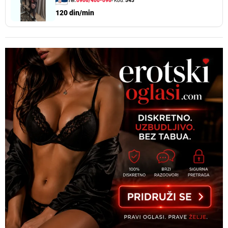
Tel:
0906/400-096
- Kod:
543
120 din/min