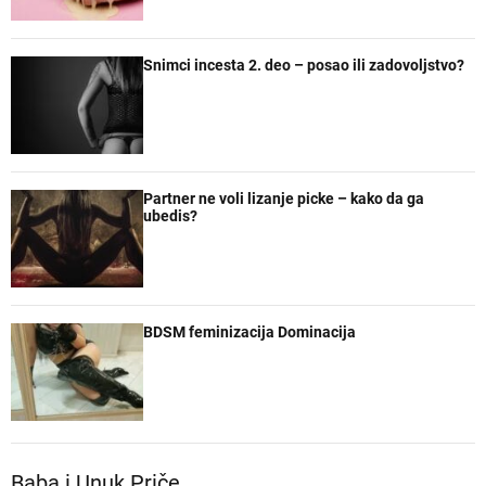
Snimci incesta 2. deo – posao ili zadovoljstvo?
Partner ne voli lizanje picke – kako da ga
ubedis?
BDSM feminizacija Dominacija
Baba i Unuk Priče