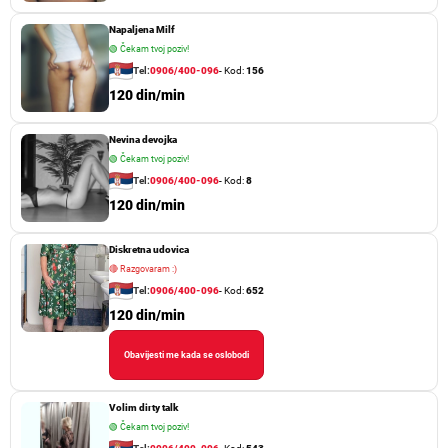
Napaljena Milf
🟢
Čekam tvoj poziv!
Tel:
0906/400-096
- Kod:
156
120 din/min
Nevina devojka
🟢
Čekam tvoj poziv!
Tel:
0906/400-096
- Kod:
8
120 din/min
Diskretna udovica
🔴
Razgovaram :)
Tel:
0906/400-096
- Kod:
652
120 din/min
Obavijesti me kada se oslobodi
Volim dirty talk
🟢
Čekam tvoj poziv!