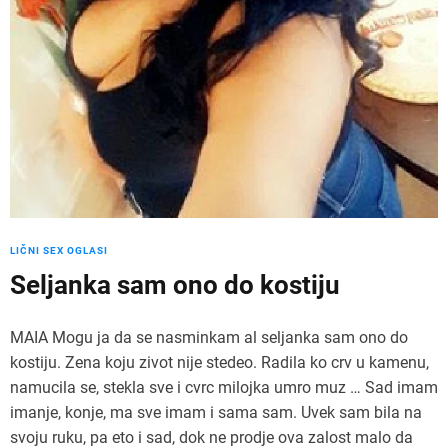
LIČNI SEX OGLASI
Seljanka sam ono do kostiju
MAIA Mogu ja da se nasminkam al seljanka sam ono do
kostiju. Zena koju zivot nije stedeo. Radila ko crv u kamenu,
namucila se, stekla sve i cvrc milojka umro muz … Sad imam
imanje, konje, ma sve imam i sama sam. Uvek sam bila na
svoju ruku, pa eto i sad, dok ne prodje ova zalost malo da