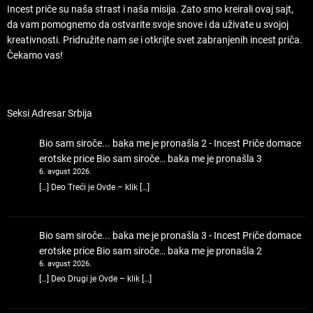
Incest priče su naša strast i naša misija. Zato smo kreirali ovaj sajt,
da vam pomognemo da ostvarite svoje snove i da uživate u svojoj
kreativnosti. Pridružite nam se i otkrijte svet zabranjenih incest priča.
Čekamo vas!
Seksi Adresar Srbija
Bio sam siroče... baka me je pronašla 2 - Incest Priče domace
erotske price
Bio sam siroče… baka me je pronašla 3
6. avgust 2026.
[…] Deo Treći je Ovde – klik […]
Bio sam siroče... baka me je pronašla 3 - Incest Priče domace
erotske price
Bio sam siroče… baka me je pronašla 2
6. avgust 2026.
[…] Deo Drugi je Ovde – klik […]