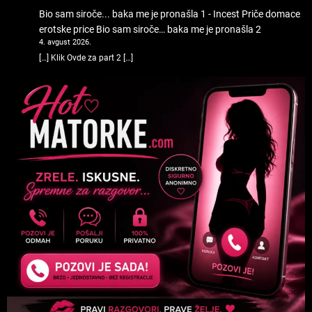
Bio sam siroče... baka me je pronašla 1 - Incest Priče domace
erotske price
Bio sam siroče… baka me je pronašla 2
4. avgust 2026.
[…] Klik Ovde za part 2 […]