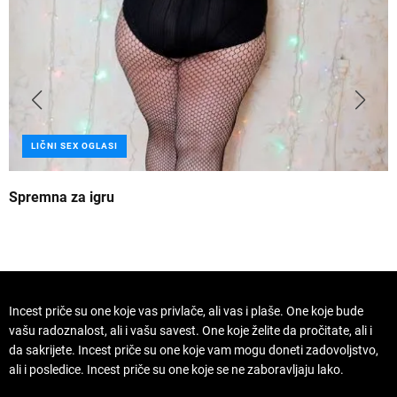
LIČNI SEX OGLASI
Spremna za igru
B
Incest priče su one koje vas privlače, ali vas i plaše. One koje bude
vašu radoznalost, ali i vašu savest. One koje želite da pročitate, ali i
da sakrijete. Incest priče su one koje vam mogu doneti zadovoljstvo,
ali i posledice. Incest priče su one koje se ne zaboravljaju lako.