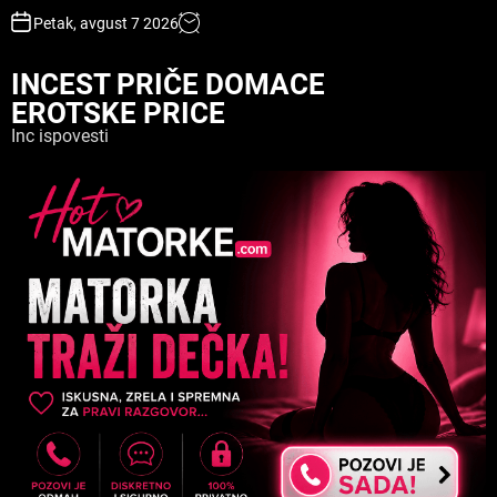
S
Petak, avgust 7 2026
k
i
INCEST PRIČE DOMACE
p
EROTSKE PRICE
t
o
Inc ispovesti
c
o
n
t
e
n
t