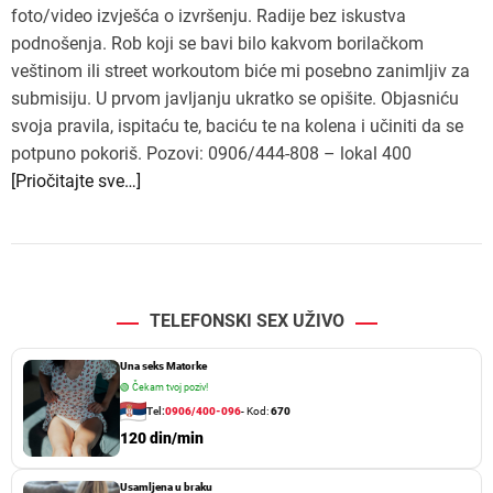
foto/video izvješća o izvršenju. Radije bez iskustva
podnošenja. Rob koji se bavi bilo kakvom borilačkom
veštinom ili street workoutom biće mi posebno zanimljiv za
submisiju. U prvom javljanju ukratko se opišite. Objasniću
svoja pravila, ispitaću te, baciću te na kolena i učiniti da se
potpuno pokoriš. Pozovi: 0906/444-808 – lokal 400
[Priočitajte sve…]
TELEFONSKI SEX UŽIVO
Una seks Matorke
🟢
Čekam tvoj poziv!
Tel:
0906/400-096
- Kod:
670
120 din/min
Usamljena u braku