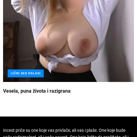
LIČNI SEX OGLASI
Vesela, puna života i razigrana
Z
Incest priče su one koje vas privlače, ali vas i plaše. One koje bude