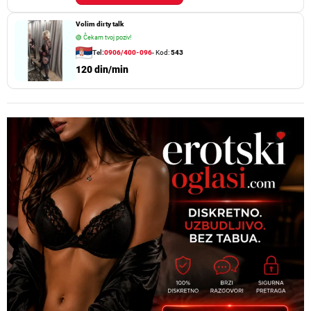
Volim dirty talk
🟢
Čekam tvoj poziv!
Tel:
0906/400-096
- Kod:
543
120 din/min