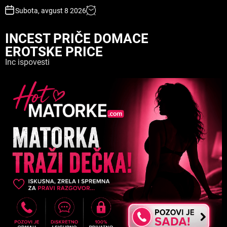
S
Subota, avgust 8 2026
k
i
INCEST PRIČE DOMACE
p
EROTSKE PRICE
t
o
Inc ispovesti
c
o
n
t
e
n
t