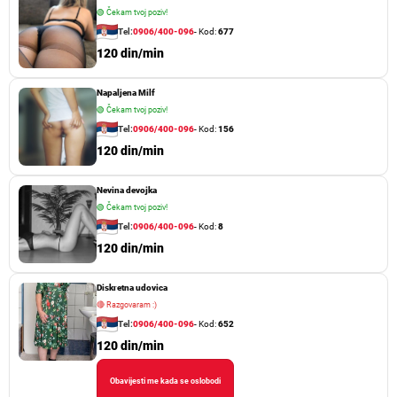
🟢
Čekam tvoj poziv!
Tel:
0906/400-096
- Kod:
677
120 din/min
Napaljena Milf
🟢
Čekam tvoj poziv!
Tel:
0906/400-096
- Kod:
156
120 din/min
Nevina devojka
🟢
Čekam tvoj poziv!
Tel:
0906/400-096
- Kod:
8
120 din/min
Diskretna udovica
🔴
Razgovaram :)
Tel:
0906/400-096
- Kod:
652
120 din/min
Obavijesti me kada se oslobodi