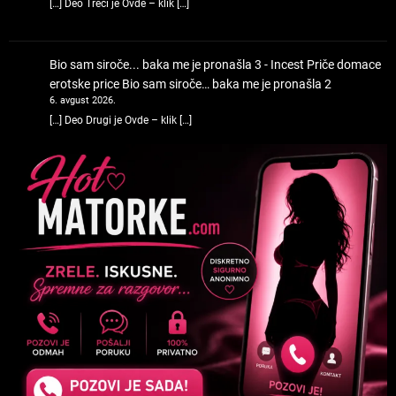
[…] Deo Treći je Ovde – klik […]
Bio sam siroče... baka me je pronašla 3 - Incest Priče domace
erotske price
Bio sam siroče… baka me je pronašla 2
6. avgust 2026.
[…] Deo Drugi je Ovde – klik […]