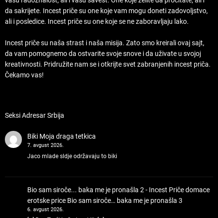
vašu radoznalost, ali i vašu savest. One koje želite da pročitate, ali i
da sakrijete. Incest priče su one koje vam mogu doneti zadovoljstvo,
ali i posledice. Incest priče su one koje se ne zaboravljaju lako.
Incest priče su naša strast i naša misija. Zato smo kreirali ovaj sajt,
da vam pomognemo da ostvarite svoje snove i da uživate u svojoj
kreativnosti. Pridružite nam se i otkrijte svet zabranjenih incest priča.
Čekamo vas!
Seksi Adresar Srbija
Biki
Moja draga tetkica
7. avgust 2026.
Jaco mlade sldje održavaju to biki
Bio sam siroče... baka me je pronašla 2 - Incest Priče domace
erotske price
Bio sam siroče… baka me je pronašla 3
6. avgust 2026.