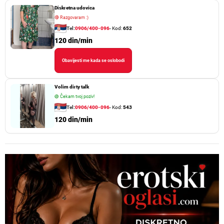
Diskretna udovica
🔴
Razgovaram :)
Tel:
0906/400-096
- Kod:
652
120 din/min
Obavijesti me kada se oslobodi
Volim dirty talk
🟢
Čekam tvoj poziv!
Tel:
0906/400-096
- Kod:
543
120 din/min