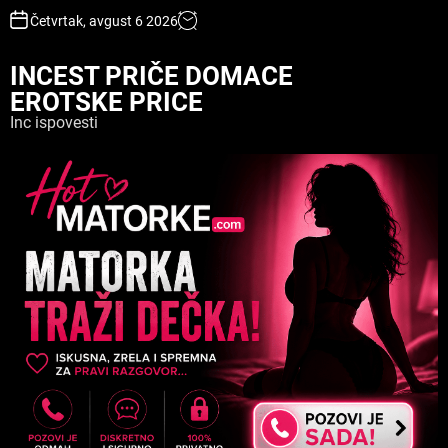
S
Četvrtak, avgust 6 2026
k
i
INCEST PRIČE DOMACE
p
EROTSKE PRICE
t
o
Inc ispovesti
c
o
n
t
e
n
t