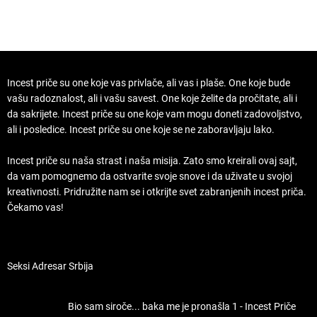
Incest priče su one koje vas privlače, ali vas i plaše. One koje bude
vašu radoznalost, ali i vašu savest. One koje želite da pročitate, ali i
da sakrijete. Incest priče su one koje vam mogu doneti zadovoljstvo,
ali i posledice. Incest priče su one koje se ne zaboravljaju lako.
Incest priče su naša strast i naša misija. Zato smo kreirali ovaj sajt,
da vam pomognemo da ostvarite svoje snove i da uživate u svojoj
kreativnosti. Pridružite nam se i otkrijte svet zabranjenih incest priča.
Čekamo vas!
Seksi Adresar Srbija
Bio sam siroče... baka me je pronašla 1 - Incest Priče