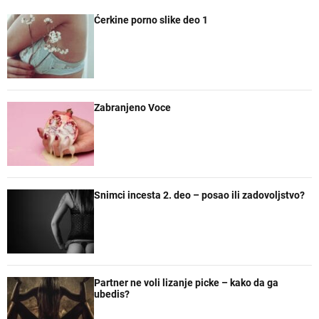
p
c
m
n
Ćerkine porno slike deo 1
u
e
e
a
l
n
n
č
a
t
t
e
r
a
n
r
e
Zabranjeno Voce
Snimci incesta 2. deo – posao ili zadovoljstvo?
Partner ne voli lizanje picke – kako da ga
ubedis?