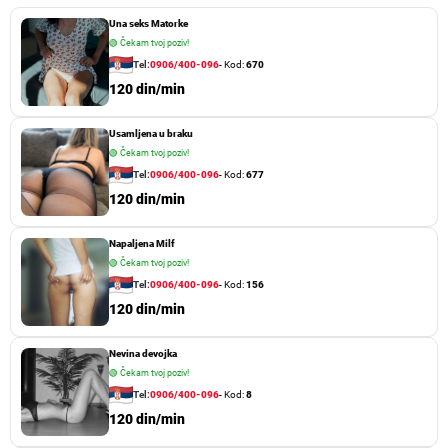
Una seks Matorke
🟢
Čekam tvoj poziv!
Tel:
0906/400-096
- Kod:
670
120 din/min
Usamljena u braku
🟢
Čekam tvoj poziv!
Tel:
0906/400-096
- Kod:
677
120 din/min
Napaljena Milf
🟢
Čekam tvoj poziv!
Tel:
0906/400-096
- Kod:
156
120 din/min
Nevina devojka
🟢
Čekam tvoj poziv!
Tel:
0906/400-096
- Kod:
8
120 din/min