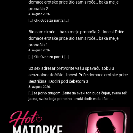
domace erotske price
Bio sam siroče… baka me je
pronašla 2
4. avgust 2026.
[…] Klik Ovde za part 2 […]
Bio sam siroče... baka me je pronašla 2 - Incest Priče
domace erotske price
Bio sam siroče… baka me je
pronašla 1
4. avgust 2026.
[…] Klik Ovde za part 1 […]
Uz sex adresar pretvorite vašu spavaću sobu u
senzualno utočište - Incest Priče domace erotske price
Sestričina i Dodiri pod ćebetom 3
3. avgust 2026.
[…] se jedno drugom. Želite da svaki ton bude čujan, svaka reč
jasna, svaka boja primetna i svaki dodir ekstatičan.…