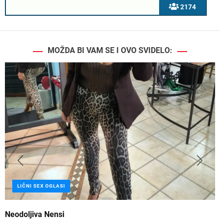
2174
MOŽDA BI VAM SE I OVO SVIDELO:
LIČNI SEX OGLASI
Neodoljiva Nensi
B