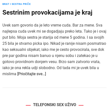
BRAT I SESTRA PRIČE
Sestrinim provokacijama je kraj
Uvek sam govorio da je leto vreme cuda. Bar za mene. Sva
najlepsa cuda uvek mi se dogadjaju preko leta. Tako je i ovaj
put bilo. Moja sestra je starija od mene 5 godina. I sa svojih
25 bila je stvarno picka ipo. Nikad je ranije nisam posmatrao
kao seksualni objekat, iako me je cesto provocirala, sve dok
pre par godina nisam banuo u njenu sobu i zatekao je u
gotovo providnom donjem vesu. Brzo sam zatvorio vrata,
iako je ona rekla udji slobodno. Od tada mi je uvek bila u
mislima
[Priočitajte sve…]
TELEFONSKI SEX UŽIVO