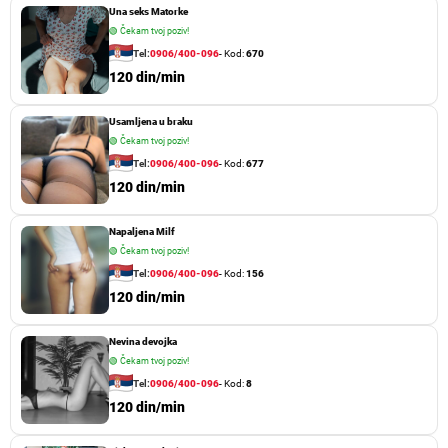
Una seks Matorke
🟢
Čekam tvoj poziv!
Tel:
0906/400-096
- Kod:
670
120 din/min
Usamljena u braku
🟢
Čekam tvoj poziv!
Tel:
0906/400-096
- Kod:
677
120 din/min
Napaljena Milf
🟢
Čekam tvoj poziv!
Tel:
0906/400-096
- Kod:
156
120 din/min
Nevina devojka
🟢
Čekam tvoj poziv!
Tel:
0906/400-096
- Kod:
8
120 din/min