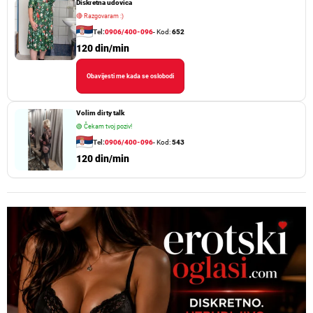
Diskretna udovica
🔴
Razgovaram :)
Tel:
0906/400-096
- Kod:
652
120 din/min
Obavijesti me kada se oslobodi
Volim dirty talk
🟢
Čekam tvoj poziv!
Tel:
0906/400-096
- Kod:
543
120 din/min