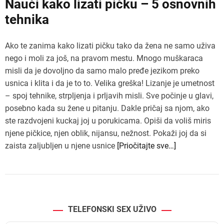
Nauči kako lizati pičku – 5 osnovnih
tehnika
Ako te zanima kako lizati pičku tako da žena ne samo uživa
nego i moli za još, na pravom mestu. Mnogo muškaraca
misli da je dovoljno da samo malo pređe jezikom preko
usnica i klita i da je to to. Velika greška! Lizanje je umetnost
– spoj tehnike, strpljenja i prljavih misli. Sve počinje u glavi,
posebno kada su žene u pitanju. Dakle pričaj sa njom, ako
ste razdvojeni kuckaj joj u porukicama. Opiši da voliš miris
njene pičkice, njen oblik, nijansu, nežnost. Pokaži joj da si
zaista zaljubljen u njene usnice
[Priočitajte sve…]
TELEFONSKI SEX UŽIVO