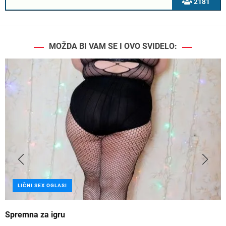
2181
MOŽDA BI VAM SE I OVO SVIDELO:
LIČNI SEX OGLASI
Spremna za igru
B