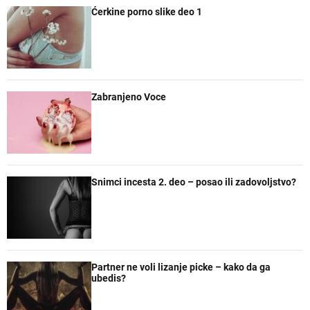
Ćerkine porno slike deo 1
u
e
e
a
l
n
n
č
a
t
t
e
r
a
n
r
e
Zabranjeno Voce
Snimci incesta 2. deo – posao ili zadovoljstvo?
Partner ne voli lizanje picke – kako da ga
ubedis?