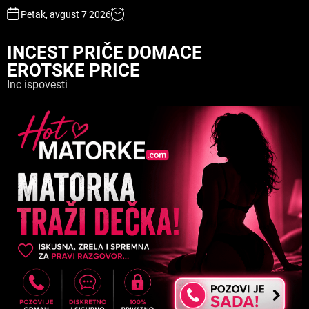
S
Petak, avgust 7 2026
k
i
INCEST PRIČE DOMACE
p
EROTSKE PRICE
t
o
Inc ispovesti
c
o
n
t
e
n
t