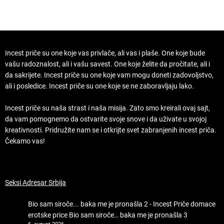
Incest priče su one koje vas privlače, ali vas i plaše. One koje bude
vašu radoznalost, ali i vašu savest. One koje želite da pročitate, ali i
da sakrijete. Incest priče su one koje vam mogu doneti zadovoljstvo,
ali i posledice. Incest priče su one koje se ne zaboravljaju lako.
Incest priče su naša strast i naša misija. Zato smo kreirali ovaj sajt,
da vam pomognemo da ostvarite svoje snove i da uživate u svojoj
kreativnosti. Pridružite nam se i otkrijte svet zabranjenih incest priča.
Čekamo vas!
Seksi Adresar Srbija
Bio sam siroče... baka me je pronašla 2 - Incest Priče domace
erotske price
Bio sam siroče… baka me je pronašla 3