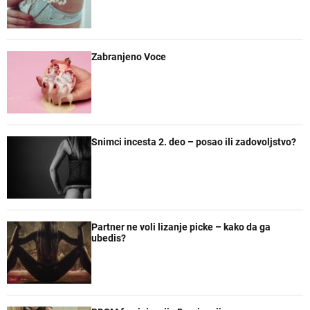
a
t
t
e
r
a
n
r
e
Zabranjeno Voce
Snimci incesta 2. deo – posao ili zadovoljstvo?
Partner ne voli lizanje picke – kako da ga
ubedis?