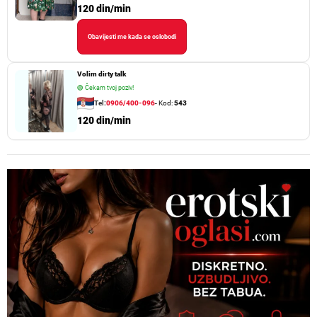
120 din/min
Obavijesti me kada se oslobodi
Volim dirty talk
🟢
Čekam tvoj poziv!
Tel:
0906/400-096
- Kod:
543
120 din/min