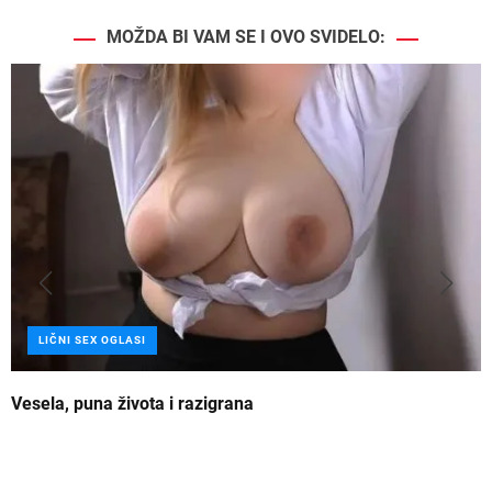
MOŽDA BI VAM SE I OVO SVIDELO:
LIČNI SEX OGLASI
Vesela, puna života i razigrana
Z