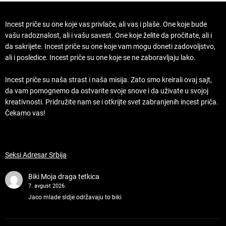
Incest priče su one koje vas privlače, ali vas i plaše. One koje bude
vašu radoznalost, ali i vašu savest. One koje želite da pročitate, ali i
da sakrijete. Incest priče su one koje vam mogu doneti zadovoljstvo,
ali i posledice. Incest priče su one koje se ne zaboravljaju lako.
Incest priče su naša strast i naša misija. Zato smo kreirali ovaj sajt,
da vam pomognemo da ostvarite svoje snove i da uživate u svojoj
kreativnosti. Pridružite nam se i otkrijte svet zabranjenih incest priča.
Čekamo vas!
Seksi Adresar Srbija
Biki
Moja draga tetkica
7. avgust 2026.
Jaco mlade sldje održavaju to biki