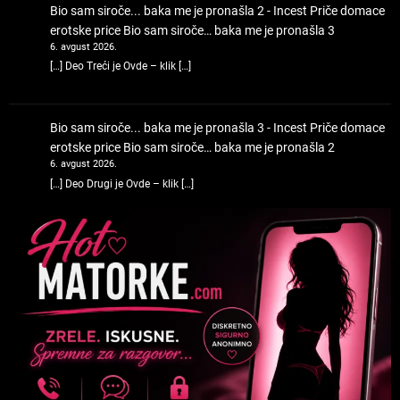
Bio sam siroče... baka me je pronašla 2 - Incest Priče domace
erotske price
Bio sam siroče… baka me je pronašla 3
6. avgust 2026.
[…] Deo Treći je Ovde – klik […]
Bio sam siroče... baka me je pronašla 3 - Incest Priče domace
erotske price
Bio sam siroče… baka me je pronašla 2
6. avgust 2026.
[…] Deo Drugi je Ovde – klik […]