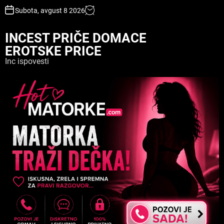
S
Subota, avgust 8 2026
k
i
INCEST PRIČE DOMACE
p
EROTSKE PRICE
t
o
Inc ispovesti
c
o
n
t
e
n
t