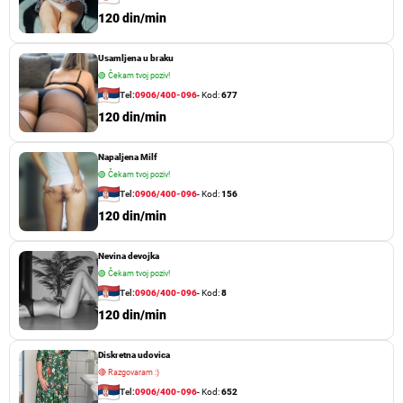
120 din/min
Usamljena u braku
🟢
Čekam tvoj poziv!
Tel:
0906/400-096
- Kod:
677
120 din/min
Napaljena Milf
🟢
Čekam tvoj poziv!
Tel:
0906/400-096
- Kod:
156
120 din/min
Nevina devojka
🟢
Čekam tvoj poziv!
Tel:
0906/400-096
- Kod:
8
120 din/min
Diskretna udovica
🔴
Razgovaram :)
Tel:
0906/400-096
- Kod:
652