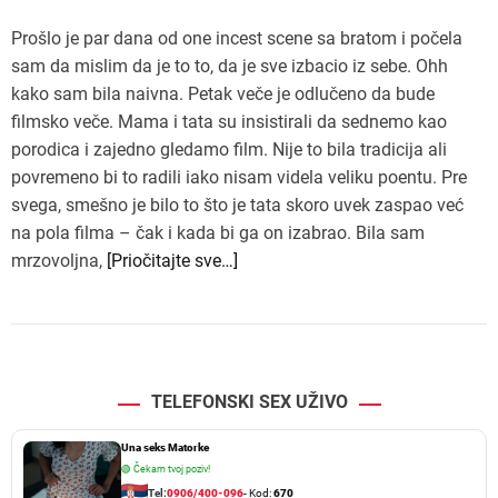
Prošlo je par dana od one incest scene sa bratom i počela
sam da mislim da je to to, da je sve izbacio iz sebe. Ohh
kako sam bila naivna. Petak veče je odlučeno da bude
filmsko veče. Mama i tata su insistirali da sednemo kao
porodica i zajedno gledamo film. Nije to bila tradicija ali
povremeno bi to radili iako nisam videla veliku poentu. Pre
svega, smešno je bilo to što je tata skoro uvek zaspao već
na pola filma – čak i kada bi ga on izabrao. Bila sam
mrzovoljna,
[Priočitajte sve…]
TELEFONSKI SEX UŽIVO
Una seks Matorke
🟢
Čekam tvoj poziv!
Tel:
0906/400-096
- Kod:
670