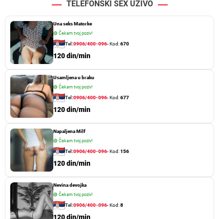
TELEFONSKI SEX UŽIVO
Una seks Matorke
🟢
Čekam tvoj poziv!
Tel:
0906/400-096
- Kod:
670
120 din/min
Usamljena u braku
🟢
Čekam tvoj poziv!
Tel:
0906/400-096
- Kod:
677
120 din/min
Napaljena Milf
🟢
Čekam tvoj poziv!
Tel:
0906/400-096
- Kod:
156
120 din/min
Nevina devojka
🟢
Čekam tvoj poziv!
Tel:
0906/400-096
- Kod:
8
120 din/min