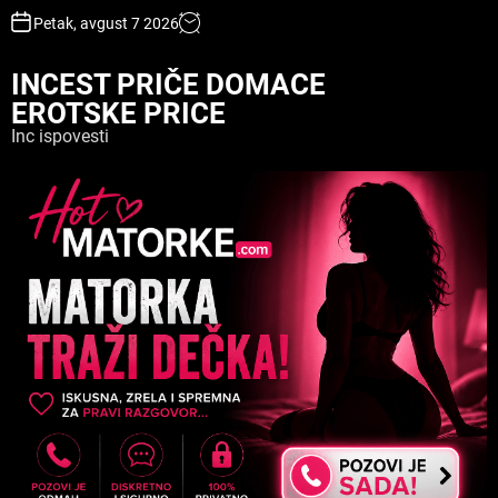
S
Petak, avgust 7 2026
k
i
INCEST PRIČE DOMACE
p
EROTSKE PRICE
t
o
Inc ispovesti
c
o
n
t
e
n
t