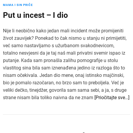
MAMA I SIN PRIČE
Put u incest – I dio
Nije li neobično kako jedan mali incident može promijeniti
život zauvijek? Ponekad to čak nismo u stanju ni primijetiti,
već samo nastavljamo s užurbanom svakodnevicom,
totalno nesvjesni da je taj naš mali privatni svemir ispao iz
putanje. Kada sam pronašla zalihu pornografije u stolu
vlastitog sina bila sam iznenađena jedino iz razloga što to
nisam očekivala. Jedan dio mene, onaj istinsko majčinski,
bio je pomalo razočaran, no brzo sam to preboljela. Već je
veliki dečko, tinejdžer, govorila sam sama sebi, a ja, s druge
strane nisam bila toliko naivna da ne znam
[Priočitajte sve…]