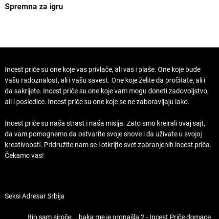
Spremna za igru
B
Incest priče su one koje vas privlače, ali vas i plaše. One koje bude
vašu radoznalost, ali i vašu savest. One koje želite da pročitate, ali i
da sakrijete. Incest priče su one koje vam mogu doneti zadovoljstvo,
ali i posledice. Incest priče su one koje se ne zaboravljaju lako.
Incest priče su naša strast i naša misija. Zato smo kreirali ovaj sajt,
da vam pomognemo da ostvarite svoje snove i da uživate u svojoj
kreativnosti. Pridružite nam se i otkrijte svet zabranjenih incest priča.
Čekamo vas!
Seksi Adresar Srbija
Bio sam siroče... baka me je pronašla 2 - Incest Priče domace