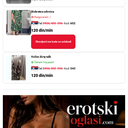
Diskretna udovica
🔴
Razgovaram :)
Tel:
0906/400-096
- Kod:
652
120 din/min
Obavijesti me kada se oslobodi
Volim dirty talk
🟢
Čekam tvoj poziv!
Tel:
0906/400-096
- Kod:
543
120 din/min