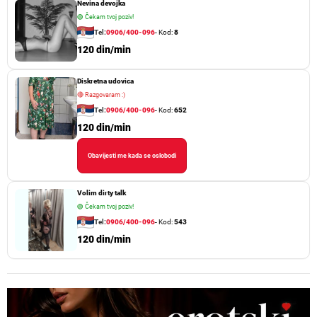
Nevina devojka
🟢
Čekam tvoj poziv!
Tel:
0906/400-096
- Kod:
8
120 din/min
Diskretna udovica
🔴
Razgovaram :)
Tel:
0906/400-096
- Kod:
652
120 din/min
Obavijesti me kada se oslobodi
Volim dirty talk
🟢
Čekam tvoj poziv!
Tel:
0906/400-096
- Kod:
543
120 din/min