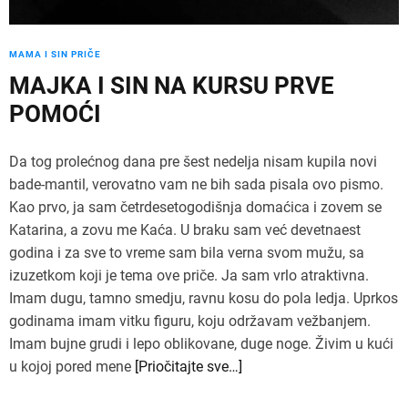
MAMA I SIN PRIČE
MAJKA I SIN NA KURSU PRVE
POMOĆI
Da tog prolećnog dana pre šest nedelja nisam kupila novi
bade-mantil, verovatno vam ne bih sada pisala ovo pismo.
Kao prvo, ja sam četrdesetogodišnja domaćica i zovem se
Katarina, a zovu me Kaća. U braku sam već devetnaest
godina i za sve to vreme sam bila verna svom mužu, sa
izuzetkom koji je tema ove priče. Ja sam vrlo atraktivna.
Imam dugu, tamno smedju, ravnu kosu do pola ledja. Uprkos
godinama imam vitku figuru, koju održavam vežbanjem.
Imam bujne grudi i lepo oblikovane, duge noge. Živim u kući
u kojoj pored mene
[Priočitajte sve…]