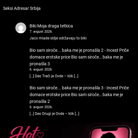
Seksi Adresar Srbija
Biki
Moja draga tetkica
7. avgust 2026.
Jaco mlade sldje održavaju to biki
Bio sam siroče... baka me je pronašla 2 - Incest Priče
domace erotske price
Bio sam siroče… baka me je
pronašla 3
6. avgust 2026.
[…] Deo Treći je Ovde – klik […]
Bio sam siroče... baka me je pronašla 3 - Incest Priče
domace erotske price
Bio sam siroče… baka me je
pronašla 2
6. avgust 2026.
[…] Deo Drugi je Ovde – klik […]