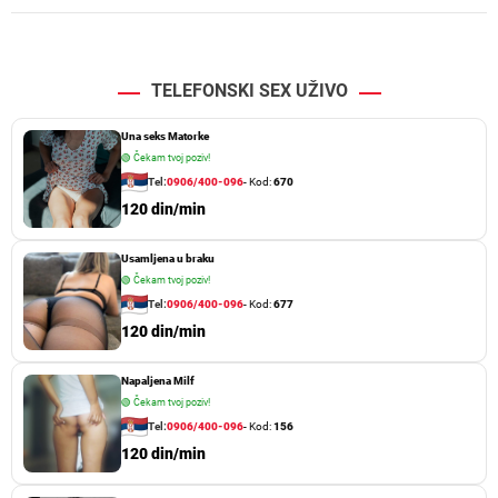
TELEFONSKI SEX UŽIVO
Una seks Matorke
🟢
Čekam tvoj poziv!
Tel:
0906/400-096
- Kod:
670
120 din/min
Usamljena u braku
🟢
Čekam tvoj poziv!
Tel:
0906/400-096
- Kod:
677
120 din/min
Napaljena Milf
🟢
Čekam tvoj poziv!
Tel:
0906/400-096
- Kod:
156
120 din/min