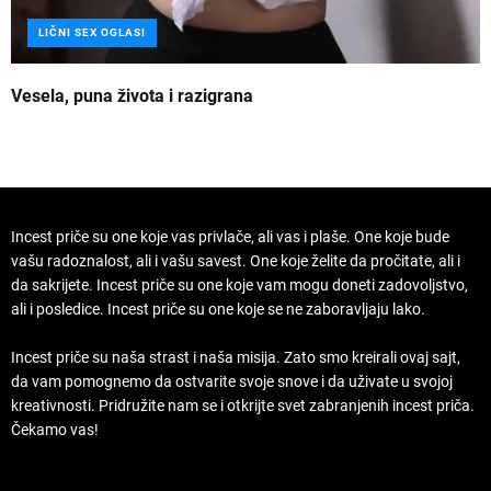
LIČNI SEX OGLASI
Vesela, puna života i razigrana
Z
Incest priče su one koje vas privlače, ali vas i plaše. One koje bude
vašu radoznalost, ali i vašu savest. One koje želite da pročitate, ali i
da sakrijete. Incest priče su one koje vam mogu doneti zadovoljstvo,
ali i posledice. Incest priče su one koje se ne zaboravljaju lako.
Incest priče su naša strast i naša misija. Zato smo kreirali ovaj sajt,
da vam pomognemo da ostvarite svoje snove i da uživate u svojoj
kreativnosti. Pridružite nam se i otkrijte svet zabranjenih incest priča.
Čekamo vas!