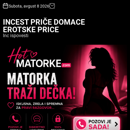
S
Subota, avgust 8 2026
k
i
INCEST PRIČE DOMACE
p
EROTSKE PRICE
t
o
Inc ispovesti
c
o
n
t
e
n
t