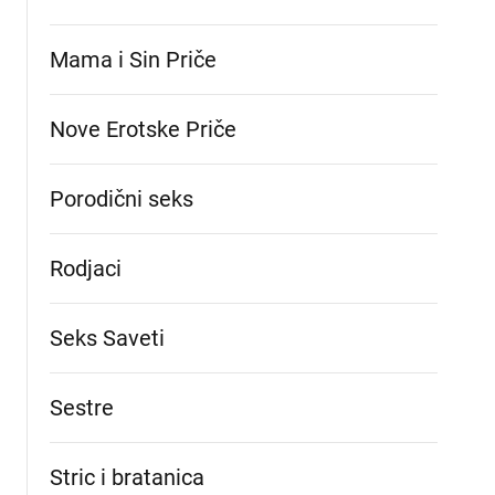
Mama i Sin Priče
Nove Erotske Priče
Porodični seks
Rodjaci
Seks Saveti
Sestre
Stric i bratanica