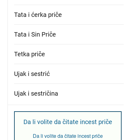
Tata i ćerka priče
Tata i Sin Priče
Tetka priče
Ujak i sestrić
Ujak i sestričina
Da li volite da čitate incest priče
Da li volite da čitate incest priče