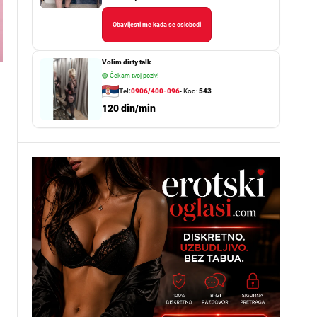
Obavijesti me kada se oslobodi
Volim dirty talk
🟢
Čekam tvoj poziv!
Tel:
0906/400-096
- Kod:
543
120 din/min