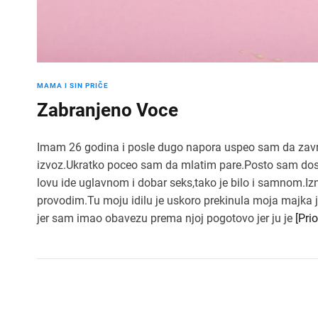
MAMA I SIN PRIČE
Zabranjeno Voce
Imam 26 godina i posle dugo napora uspeo sam da zavrs
izvoz.Ukratko poceo sam da mlatim pare.Posto sam dosao
lovu ide uglavnom i dobar seks,tako je bilo i samnom.Iz
provodim.Tu moju idilu je uskoro prekinula moja majka j
jer sam imao obavezu prema njoj pogotovo jer ju je
[Pri