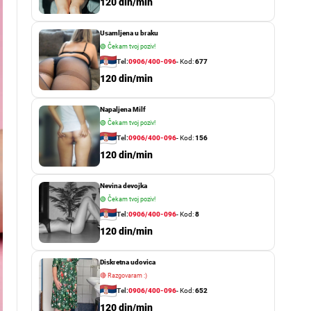
o
120 din/min
r
m
Usamljena u braku
o
d
🟢
Čekam tvoj poziv!
e
Tel:
0906/400-096
- Kod:
677
120 din/min
Napaljena Milf
🟢
Čekam tvoj poziv!
Tel:
0906/400-096
- Kod:
156
120 din/min
Nevina devojka
🟢
Čekam tvoj poziv!
Tel:
0906/400-096
- Kod:
8
120 din/min
Diskretna udovica
🔴
Razgovaram :)
Tel:
0906/400-096
- Kod:
652
120 din/min