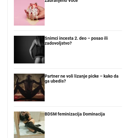
Zabranjeno Voce
Snimci incesta 2. deo – posao ili
zadovoljstvo?
Partner ne voli lizanje picke – kako da
ga ubedis?
BDSM feminizacija Dominacija