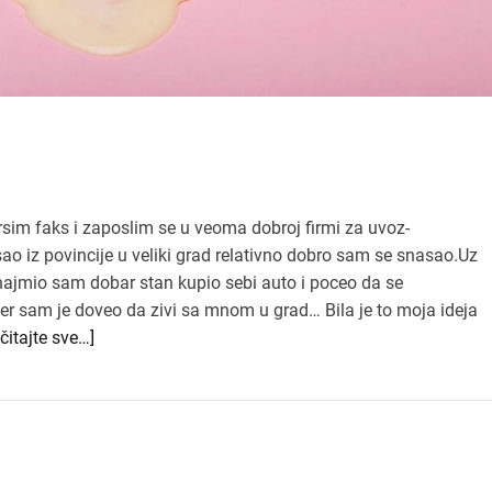
im faks i zaposlim se u veoma dobroj firmi za uvoz-
 iz povincije u veliki grad relativno dobro sam se snasao.Uz
najmio sam dobar stan kupio sebi auto i poceo da se
er sam je doveo da zivi sa mnom u grad… Bila je to moja ideja
očitajte sve…]