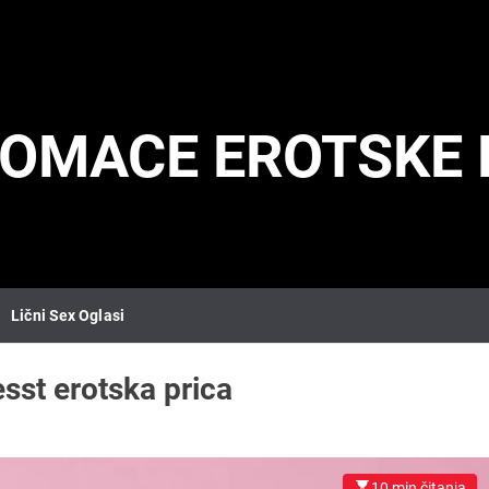
DOMACE EROTSKE 
Lični Sex Oglasi
esst erotska prica
10 min čitanja