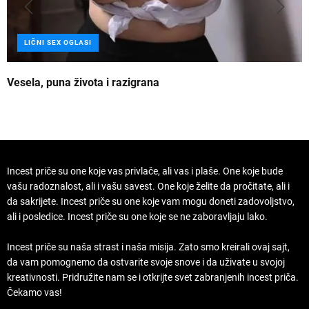
LIČNI SEX OGLASI
Vesela, puna života i razigrana
Z
Incest priče su one koje vas privlače, ali vas i plaše. One koje bude
vašu radoznalost, ali i vašu savest. One koje želite da pročitate, ali i
da sakrijete. Incest priče su one koje vam mogu doneti zadovoljstvo,
ali i posledice. Incest priče su one koje se ne zaboravljaju lako.
Incest priče su naša strast i naša misija. Zato smo kreirali ovaj sajt,
da vam pomognemo da ostvarite svoje snove i da uživate u svojoj
kreativnosti. Pridružite nam se i otkrijte svet zabranjenih incest priča.
Čekamo vas!