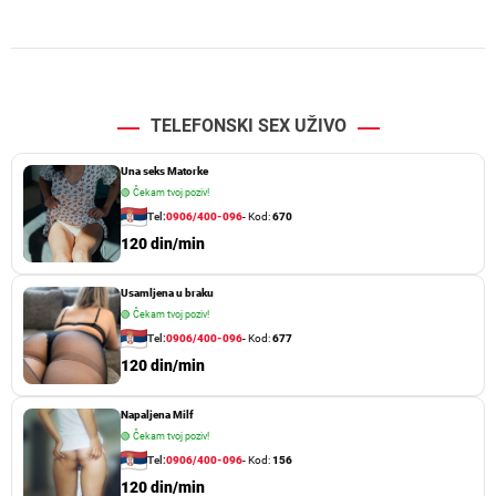
TELEFONSKI SEX UŽIVO
Una seks Matorke
🟢
Čekam tvoj poziv!
Tel:
0906/400-096
- Kod:
670
120 din/min
Usamljena u braku
🟢
Čekam tvoj poziv!
Tel:
0906/400-096
- Kod:
677
120 din/min
Napaljena Milf
🟢
Čekam tvoj poziv!
Tel:
0906/400-096
- Kod:
156
120 din/min