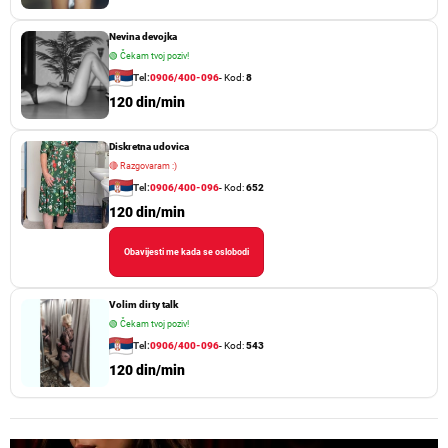
Nevina devojka
🟢
Čekam tvoj poziv!
Tel:
0906/400-096
- Kod:
8
120 din/min
Diskretna udovica
🔴
Razgovaram :)
Tel:
0906/400-096
- Kod:
652
120 din/min
Obavijesti me kada se oslobodi
Volim dirty talk
🟢
Čekam tvoj poziv!
Tel:
0906/400-096
- Kod:
543
120 din/min