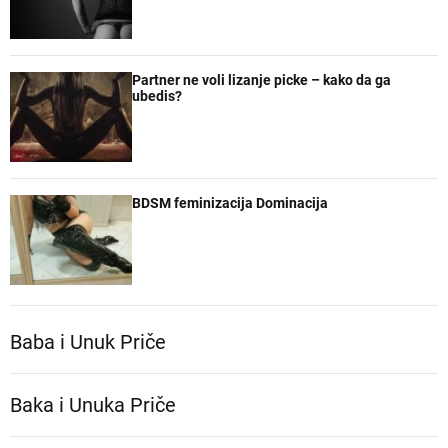
Partner ne voli lizanje picke – kako da ga
ubedis?
BDSM feminizacija Dominacija
Baba i Unuk Priče
Baka i Unuka Pričе