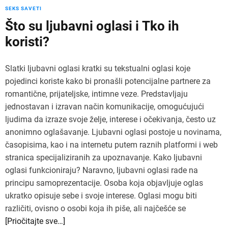
SEKS SAVETI
Što su ljubavni oglasi i Tko ih
koristi?
Slatki ljubavni oglasi kratki su tekstualni oglasi koje
pojedinci koriste kako bi pronašli potencijalne partnere za
romantične, prijateljske, intimne veze. Predstavljaju
jednostavan i izravan način komunikacije, omogućujući
ljudima da izraze svoje želje, interese i očekivanja, često uz
anonimno oglašavanje. Ljubavni oglasi postoje u novinama,
časopisima, kao i na internetu putem raznih platformi i web
stranica specijaliziranih za upoznavanje. Kako ljubavni
oglasi funkcioniraju? Naravno, ljubavni oglasi rade na
principu samoprezentacije. Osoba koja objavljuje oglas
ukratko opisuje sebe i svoje interese. Oglasi mogu biti
različiti, ovisno o osobi koja ih piše, ali najčešće se
[Priočitajte sve…]