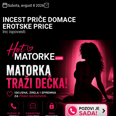
S
Subota, avgust 8 2026
k
i
INCEST PRIČE DOMACE
p
EROTSKE PRICE
t
o
Inc ispovesti
c
o
n
t
e
n
t