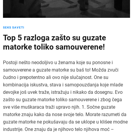
SEKS SAVETI
Top 5 razloga zašto su guzate
matorke toliko samouverene!
Postoji nešto neodoljivo u ženama koje su ponosne i
samouverene a guzate matorke su baš to! Možda zvuči
čudno i prepotentno ali ovo nije slučajnost. One su
kombinacija iskustva, stava i samopouzdanja koje mlade
devojke još uvek traže, istražuju i nikako da dosegnu. Evo
zašto su guzate matorke toliko samouverene i zbog čega
sve više muškaraca traži upravo njih. 1. Sočne guzate
matorke znaju kako da nose svoje telo. Morate razumeti da
guzate matorke ne pokušavaju da se uklope u klišee modne
industrije. One znaju da je njihovo telo njihova moć –