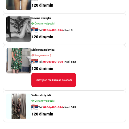
120 din/min
Nevina devojka
🟢
Čekam tvoj poziv!
Tel:
0906/400-096
- Kod:
8
120 din/min
Diskretna udovica
🔴
Razgovaram :)
Tel:
0906/400-096
- Kod:
652
120 din/min
Obavijesti me kada se oslobodi
Volim dirty talk
🟢
Čekam tvoj poziv!
Tel:
0906/400-096
- Kod:
543
120 din/min