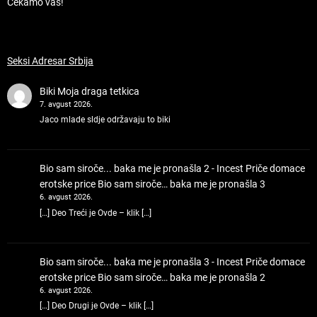
Čekamo vas!
Seksi Adresar Srbija
Biki
Moja draga tetkica
7. avgust 2026.
Jaco mlade sldje održavaju to biki
Bio sam siroče... baka me je pronašla 2 - Incest Priče domace
erotske price
Bio sam siroče… baka me je pronašla 3
6. avgust 2026.
[…] Deo Treći je Ovde – klik […]
Bio sam siroče... baka me je pronašla 3 - Incest Priče domace
erotske price
Bio sam siroče… baka me je pronašla 2
6. avgust 2026.
[…] Deo Drugi je Ovde – klik […]