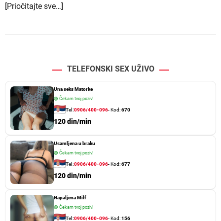
[Priočitajte sve…]
TELEFONSKI SEX UŽIVO
Una seks Matorke
🟢
Čekam tvoj poziv!
Tel:
0906/400-096
- Kod:
670
120 din/min
Usamljena u braku
🟢
Čekam tvoj poziv!
Tel:
0906/400-096
- Kod:
677
120 din/min
Napaljena Milf
🟢
Čekam tvoj poziv!
Tel:
0906/400-096
- Kod:
156