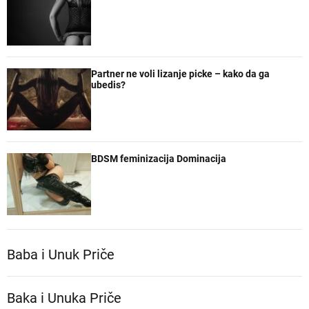
Partner ne voli lizanje picke – kako da ga
ubedis?
BDSM feminizacija Dominacija
Baba i Unuk Priče
Baka i Unuka Pričе