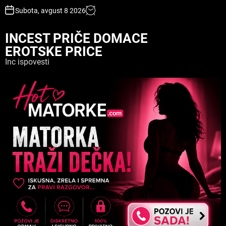
S
Subota, avgust 8 2026
k
i
INCEST PRIČE DOMACE
p
EROTSKE PRICE
t
o
Inc ispovesti
c
o
n
t
e
n
t