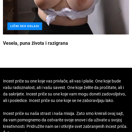
LIČNI SEX OGLASI
Vesela, puna života i razigrana
Z
Incest priče su one koje vas privlače, ali vas i plaše. One koje bude
vašu radoznalost, ali i vašu savest. One koje želite da pročitate, ali i
da sakrijete. Incest priče su one koje vam mogu doneti zadovoljstvo,
ali i posledice. Incest priče su one koje se ne zaboravljaju lako.
Incest priče su naša strast i naša misija. Zato smo kreirali ovaj sajt,
da vam pomognemo da ostvarite svoje snove i da uživate u svojoj
kreativnosti. Pridružite nam se i otkrijte svet zabranjenih incest priča.