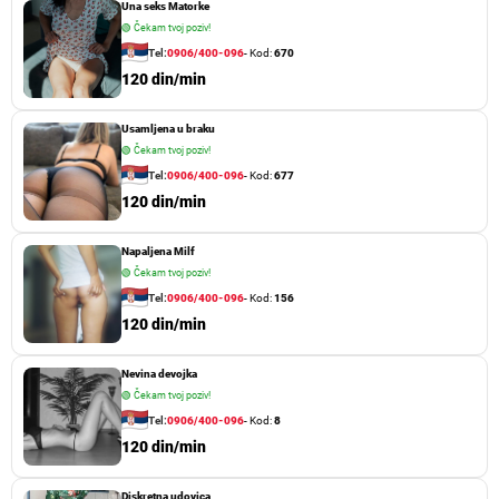
Una seks Matorke
🟢
Čekam tvoj poziv!
Tel:
0906/400-096
- Kod:
670
120 din/min
Usamljena u braku
🟢
Čekam tvoj poziv!
Tel:
0906/400-096
- Kod:
677
120 din/min
Napaljena Milf
🟢
Čekam tvoj poziv!
Tel:
0906/400-096
- Kod:
156
120 din/min
Nevina devojka
🟢
Čekam tvoj poziv!
Tel:
0906/400-096
- Kod:
8
120 din/min
Diskretna udovica