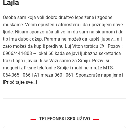
Lajla
Osoba sam koja voli dobro društvo lepe žene i zgodne
muškarce. Volim opuštenu atmosferu i da upoznajem nove
ljude. Nisam sponzoruša ali volim da sam na sigurnom i da
tip ima dubok džep. Parama ne možeš da kupiš ljubav… ali
zato možeš da kupiš predivnu Luj Viton torbicu 😉 Pozovi:
0906/444-808 – lokal 60 kada se javi ljubazna sekretarica
trazi Lajla i javiću ti se Važi samo za Srbiju. Pozivi su
mogući iz fiksne telefonije Srbije i mobilne mreže MTS-
064,065 i 066 i A1 mreza 060 i 061. Sponzoruše napaljene i
[Priočitajte sve…]
TELEFONSKI SEX UŽIVO