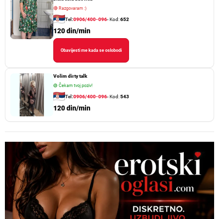
🔴
Razgovaram :)
Tel:
0906/400-096
- Kod:
652
120 din/min
Obavijesti me kada se oslobodi
Volim dirty talk
🟢
Čekam tvoj poziv!
Tel:
0906/400-096
- Kod:
543
120 din/min