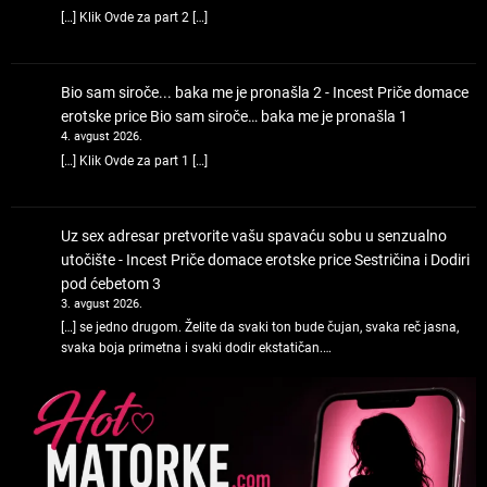
[…] Klik Ovde za part 2 […]
Bio sam siroče... baka me je pronašla 2 - Incest Priče domace
erotske price
Bio sam siroče… baka me je pronašla 1
4. avgust 2026.
[…] Klik Ovde za part 1 […]
Uz sex adresar pretvorite vašu spavaću sobu u senzualno
utočište - Incest Priče domace erotske price
Sestričina i Dodiri
pod ćebetom 3
3. avgust 2026.
[…] se jedno drugom. Želite da svaki ton bude čujan, svaka reč jasna,
svaka boja primetna i svaki dodir ekstatičan.…