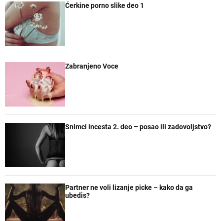
Ćerkine porno slike deo 1
u
e
e
a
l
n
n
č
a
t
t
e
r
a
n
r
e
Zabranjeno Voce
Snimci incesta 2. deo – posao ili zadovoljstvo?
Partner ne voli lizanje picke – kako da ga
ubedis?