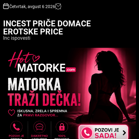
S
Četvrtak, avgust 6 2026
k
i
INCEST PRIČE DOMACE
p
EROTSKE PRICE
t
o
Inc ispovesti
c
o
n
t
e
n
t