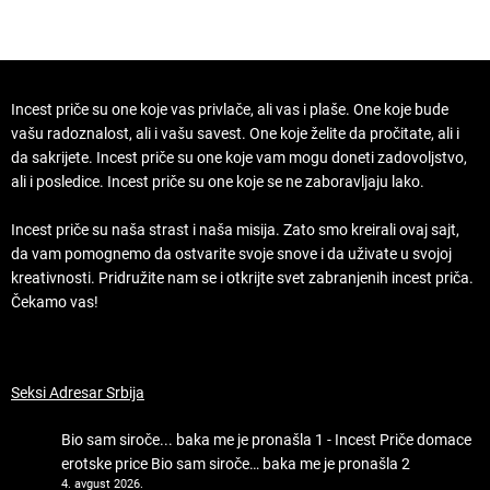
Incest priče su one koje vas privlače, ali vas i plaše. One koje bude
vašu radoznalost, ali i vašu savest. One koje želite da pročitate, ali i
da sakrijete. Incest priče su one koje vam mogu doneti zadovoljstvo,
ali i posledice. Incest priče su one koje se ne zaboravljaju lako.
Incest priče su naša strast i naša misija. Zato smo kreirali ovaj sajt,
da vam pomognemo da ostvarite svoje snove i da uživate u svojoj
kreativnosti. Pridružite nam se i otkrijte svet zabranjenih incest priča.
Čekamo vas!
Seksi Adresar Srbija
Bio sam siroče... baka me je pronašla 1 - Incest Priče domace
erotske price
Bio sam siroče… baka me je pronašla 2
4. avgust 2026.