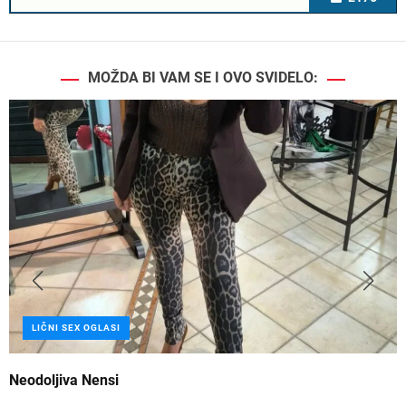
MOŽDA BI VAM SE I OVO SVIDELO:
LIČNI SEX OGLASI
Neodoljiva Nensi
B