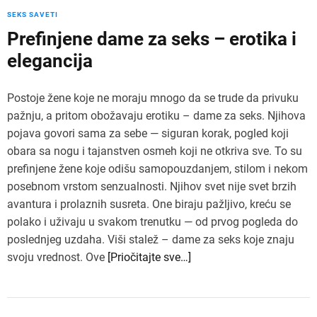
SEKS SAVETI
Prefinjene dame za seks – erotika i
elegancija
Postoje žene koje ne moraju mnogo da se trude da privuku
pažnju, a pritom obožavaju erotiku – dame za seks. Njihova
pojava govori sama za sebe — siguran korak, pogled koji
obara sa nogu i tajanstven osmeh koji ne otkriva sve. To su
prefinjene žene koje odišu samopouzdanjem, stilom i nekom
posebnom vrstom senzualnosti. Njihov svet nije svet brzih
avantura i prolaznih susreta. One biraju pažljivo, kreću se
polako i uživaju u svakom trenutku — od prvog pogleda do
poslednjeg uzdaha. Viši stalež – dame za seks koje znaju
svoju vrednost. Ove
[Priočitajte sve…]