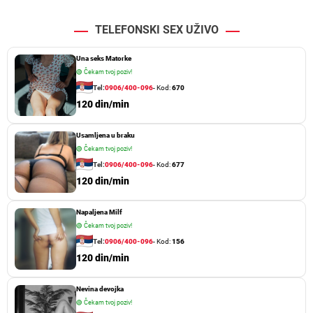
TELEFONSKI SEX UŽIVO
Una seks Matorke
🟢
Čekam tvoj poziv!
Tel:
0906/400-096
- Kod:
670
120 din/min
Usamljena u braku
🟢
Čekam tvoj poziv!
Tel:
0906/400-096
- Kod:
677
120 din/min
Napaljena Milf
🟢
Čekam tvoj poziv!
Tel:
0906/400-096
- Kod:
156
120 din/min
Nevina devojka
🟢
Čekam tvoj poziv!