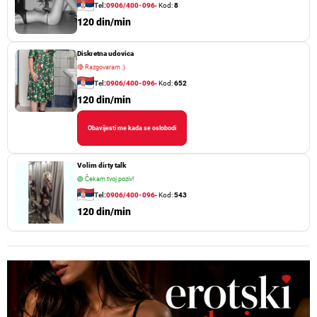
Tel:
0906/400-096
- Kod:
8
120 din/min
Diskretna udovica
🔴
Razgovaram :)
Tel:
0906/400-096
- Kod:
652
120 din/min
Obavijesti me kada se oslobodi
Volim dirty talk
🟢
Čekam tvoj poziv!
Tel:
0906/400-096
- Kod:
543
120 din/min