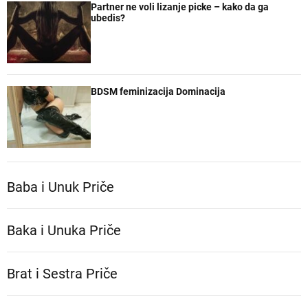
Partner ne voli lizanje picke – kako da ga
ubedis?
BDSM feminizacija Dominacija
Baba i Unuk Priče
Baka i Unuka Pričе
Brat i Sestra Priče