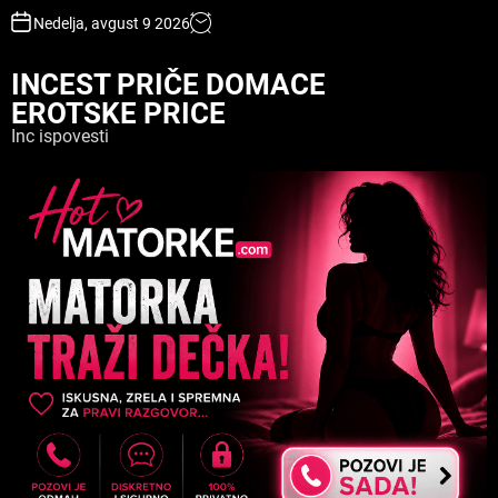
S
Nedelja, avgust 9 2026
k
i
INCEST PRIČE DOMACE
p
EROTSKE PRICE
t
o
Inc ispovesti
c
o
n
t
e
n
t