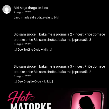
Biki
Moja draga tetkica
7. avgust 2026.
Jaco mlade sldje održavaju to biki
Bio sam siroče... baka me je pronašla 2 - Incest Priče domace
erotske price
Bio sam siroče… baka me je pronašla 3
6. avgust 2026.
[…] Deo Treći je Ovde – klik […]
Bio sam siroče... baka me je pronašla 3 - Incest Priče domace
erotske price
Bio sam siroče… baka me je pronašla 2
6. avgust 2026.
[…] Deo Drugi je Ovde – klik […]