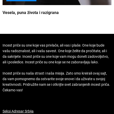
Vesela, puna života i razigrana
Z
Incest priče su one koje vas privlače, ali vas i plaše. One koje bude
vašu radoznalost, ali i vašu savest. One koje želite da pročitate, ali i
da sakrijete. Incest priče su one koje vam mogu doneti zadovoljstvo,
ali i posledice. Incest priče su one koje se ne zaboravljaju lako.
Incest priče su naša strast i naša misija. Zato smo kreirali ovaj sajt,
da vam pomognemo da ostvarite svoje snove i da uživate u svojoj
kreativnosti. Pridružite nam se i otkrijte svet zabranjenih incest priča.
Čekamo vas!
Seksi Adresar Srbija