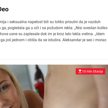
 Deo
mija i seksualna napetost bili su toliko prisutni da je vazduh
a ga, pogledala ga u oči i sa požudom rekla: „Nisi svestan koliko
hove usne su zaplesale dok im je kroz telo tekla vrelina. „Idem
a još jednom i otišla da se istušira. Aleksandar je seo i morao
10 min čitanja