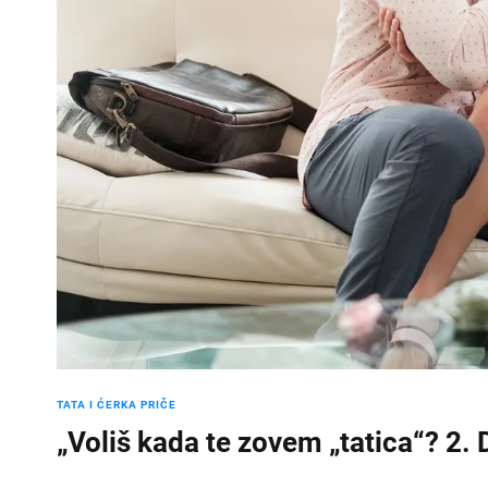
TATA I ĆERKA PRIČE
„Voliš kada te zovem „tatica“? 2.