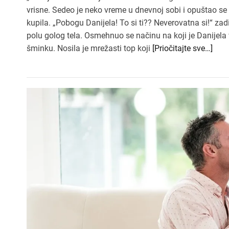
vrisne. Sedeo je neko vreme u dnevnoj sobi i opuštao se d
kupila. „Pobogu Danijela! To si ti?? Neverovatna si!“ zadi
polu golog tela. Osmehnuo se načinu na koji je Danijela
šminku. Nosila je mrežasti top koji
[Priočitajte sve…]