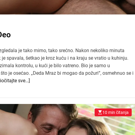
 Deo
zgledala je tako mirno, tako srećno. Nakon nekoliko minuta
 je spavala, šetkao je kroz kuću i na kraju se vratio u kuhinju.
imala kontrolu, u kući je bilo vatreno. Bio je samo u
 što je osećao. „Deda Mraz bi mogao da požuri“, osmehnuo se i
riočitajte sve…]
10 min čitanja