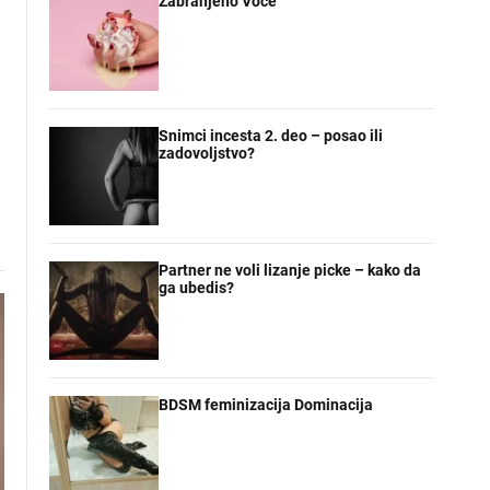
Zabranjeno Voce
Snimci incesta 2. deo – posao ili
zadovoljstvo?
Partner ne voli lizanje picke – kako da
ga ubedis?
BDSM feminizacija Dominacija