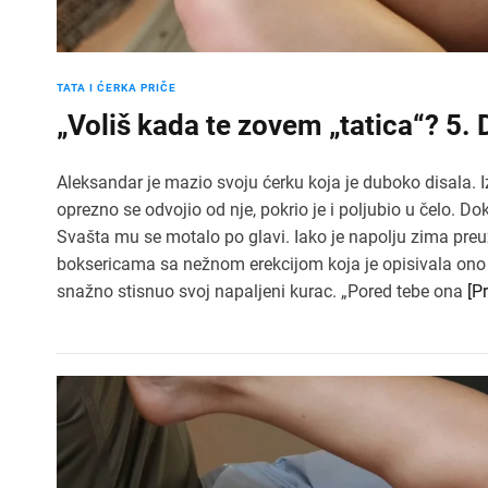
TATA I ĆERKA PRIČE
„Voliš kada te zovem „tatica“? 5.
Aleksandar je mazio svoju ćerku koja je duboko disala. I
oprezno se odvojio od nje, pokrio je i poljubio u čelo. Dok
Svašta mu se motalo po glavi. Iako je napolju zima preuz
boksericama sa nežnom erekcijom koja je opisivala ono
snažno stisnuo svoj napaljeni kurac. „Pored tebe ona
[P