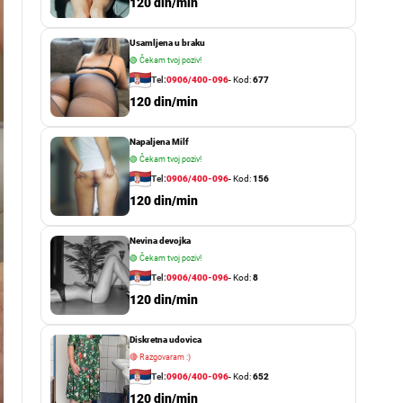
o
120 din/min
r
m
Usamljena u braku
o
d
🟢
Čekam tvoj poziv!
e
Tel:
0906/400-096
- Kod:
677
120 din/min
Napaljena Milf
🟢
Čekam tvoj poziv!
Tel:
0906/400-096
- Kod:
156
120 din/min
Nevina devojka
🟢
Čekam tvoj poziv!
Tel:
0906/400-096
- Kod:
8
120 din/min
Diskretna udovica
🔴
Razgovaram :)
Tel:
0906/400-096
- Kod:
652
120 din/min