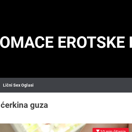
DOMACE EROTSKE 
Lični Sex Oglasi
:
ćerkina guza
10 min čitanja