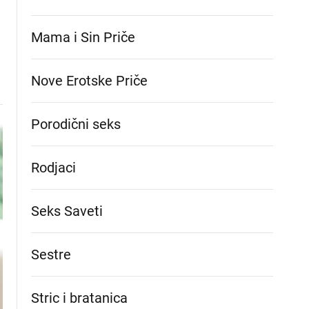
Mama i Sin Priče
Nove Erotske Priče
Porodični seks
Rodjaci
Seks Saveti
Sestre
Stric i bratanica