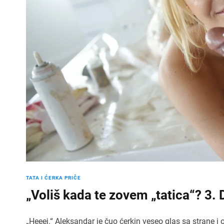
TATA I ĆERKA PRIČE
„Voliš kada te zovem „tatica“? 3.
„Heeej.“ Aleksandar je čuo ćerkin veseo glas sa strane i 