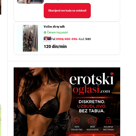
Obavijesti me kada se oslobodi
Volim dirty talk
🟢
Čekam tvoj poziv!
Tel:
0906/400-096
- Kod:
543
120 din/min