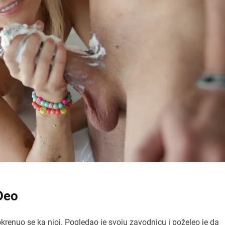
 Deo
okrenuo se ka njoj. Pogledao je svoju zavodnicu i poželeo je da