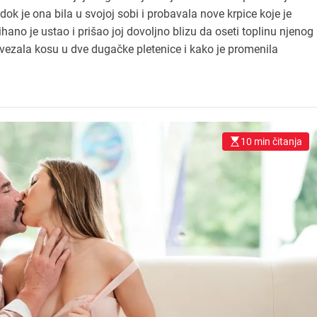
ok je ona bila u svojoj sobi i probavala nove krpice koje je
hano je ustao i prišao joj dovoljno blizu da oseti toplinu njenog
 vezala kosu u dve dugačke pletenice i kako je promenila
10 min čitanja