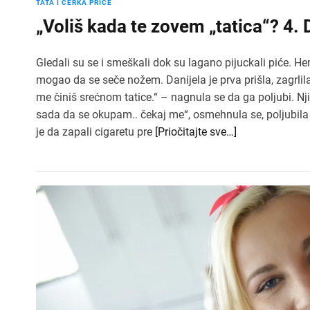
TATA I ĆERKA PRIČE
„Voliš kada te zovem „tatica“? 4.
Gledali su se i smeškali dok su lagano pijuckali piće. He
mogao da se seče nožem. Danijela je prva prišla, zagrlil
me činiš srećnom tatice.“ – nagnula se da ga poljubi. Nji
sada da se okupam.. čekaj me“, osmehnula se, poljubila g
je da zapali cigaretu pre
[Priočitajte sve…]