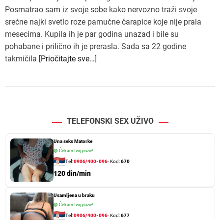
Posmatrao sam iz svoje sobe kako nervozno traži svoje
srećne najki svetlo roze pamučne čarapice koje nije prala
mesecima. Kupila ih je par godina unazad i bile su
pohabane i prilično ih je prerasla. Sada sa 22 godine
takmičila
[Priočitajte sve…]
TELEFONSKI SEX UŽIVO
Una seks Matorke
🟢
Čekam tvoj poziv!
Tel:
0906/400-096
- Kod:
670
120 din/min
Usamljena u braku
🟢
Čekam tvoj poziv!
Tel:
0906/400-096
- Kod:
677