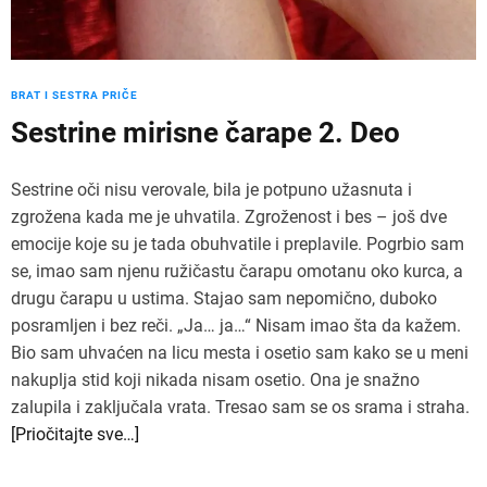
BRAT I SESTRA PRIČE
Sestrine mirisne čarape 2. Deo
Sestrine oči nisu verovale, bila je potpuno užasnuta i
zgrožena kada me je uhvatila. Zgroženost i bes – još dve
emocije koje su je tada obuhvatile i preplavile. Pogrbio sam
se, imao sam njenu ružičastu čarapu omotanu oko kurca, a
drugu čarapu u ustima. Stajao sam nepomično, duboko
posramljen i bez reči. „Ja… ja…“ Nisam imao šta da kažem.
Bio sam uhvaćen na licu mesta i osetio sam kako se u meni
nakuplja stid koji nikada nisam osetio. Ona je snažno
zalupila i zaključala vrata. Tresao sam se os srama i straha.
[Priočitajte sve…]