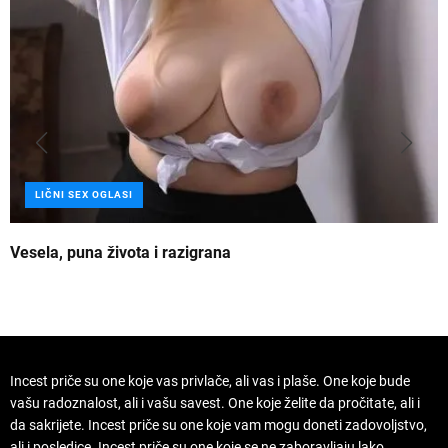
LIČNI SEX OGLASI
Vesela, puna života i razigrana
Z
Incest priče su one koje vas privlače, ali vas i plaše. One koje bude
vašu radoznalost, ali i vašu savest. One koje želite da pročitate, ali i
da sakrijete. Incest priče su one koje vam mogu doneti zadovoljstvo,
ali i posledice. Incest priče su one koje se ne zaboravljaju lako.