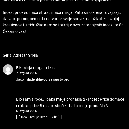
Incest priče su naša strast i naša misija. Zato smo kreirali ovaj sajt,
da vam pomognemo da ostvarite svoje snove i da uživate u svojoj
kreativnosti. Pridružite nam se i otkrijte svet zabranjenih incest priča.
Čekamo vas!
Seksi Adresar Srbija
Biki
Moja draga tetkica
7. avgust 2026.
Jaco mlade sldje održavaju to biki
Bio sam siroče... baka me je pronašla 2 - Incest Priče domace
erotske price
Bio sam siroče… baka me je pronašla 3
6. avgust 2026.
[…] Deo Treći je Ovde – klik […]