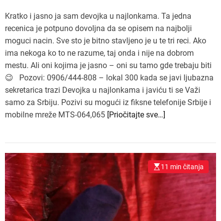
Kratko i jasno ja sam devojka u najlonkama. Ta jedna
recenica je potpuno dovoljna da se opisem na najbolji
moguci nacin. Sve sto je bitno stavljeno je u te tri reci. Ako
ima nekoga ko to ne razume, taj onda i nije na dobrom
mestu. Ali oni kojima je jasno – oni su tamo gde trebaju biti
😉 Pozovi: 0906/444-808 – lokal 300 kada se javi ljubazna
sekretarica trazi Devojka u najlonkama i javiću ti se Važi
samo za Srbiju. Pozivi su mogući iz fiksne telefonije Srbije i
mobilne mreže MTS-064,065
[Priočitajte sve…]
11 min čitanja