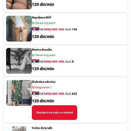
120 din/min
Napaljena Milf
🟢
Čekam tvoj poziv!
Tel:
0906/400-096
- Kod:
156
120 din/min
Nevina devojka
🟢
Čekam tvoj poziv!
Tel:
0906/400-096
- Kod:
8
120 din/min
Diskretna udovica
🔴
Razgovaram :)
Tel:
0906/400-096
- Kod:
652
120 din/min
Obavijesti me kada se oslobodi
Volim dirty talk