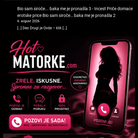
Bio sam siroče... baka me je pronašla 3 - Incest Priče domace
erotske price
Bio sam siroče… baka me je pronašla 2
6. avgust 2026.
[…] Deo Drugi je Ovde – klik […]