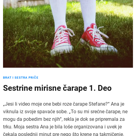
BRAT I SESTRA PRIČE
Sestrine mirisne čarape 1. Deo
„Jesi li video moje one bebi roze čarape Stefane?“ Ana je
viknula iz svoje spavaće sobe. „To su mi srećne čarape, ne
mogu da pobedim bez njih“, rekla je dok se pripremala za
trku. Moja sestra Ana je bila loše organizovana i uvek je
čekala poslednji minut pre nego što krene na takmičenje.