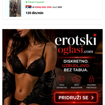
🟢
Čekam tvoj poziv!
Tel:
0906/400-096
- Kod:
543
120 din/min