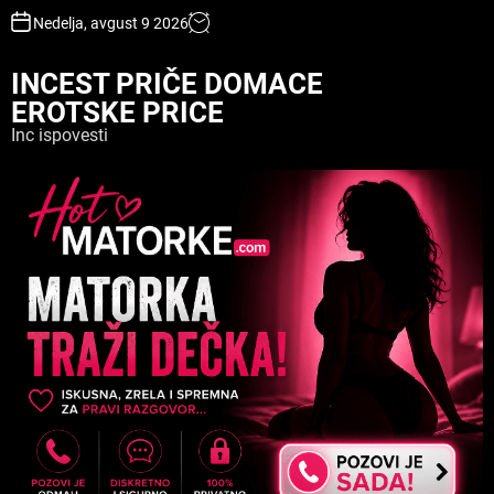
S
Nedelja, avgust 9 2026
k
i
INCEST PRIČE DOMACE
p
EROTSKE PRICE
t
o
Inc ispovesti
c
o
n
t
e
n
t