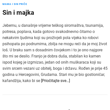
MAMA I SIN PRIČE
Sin i majka
Jebemu, u današnje vrijeme teškog siromaštva, tsunamija,
potresa, poplava, kada gotovo svakodnevno čitamo o
nekakvim ljudima koji su proživjeli pola vijeka ko robovi
psihopata po podrumima, zbilja ne mogu reći da je moj život
loš. U braku sam s dosadnim čovjekom i to je ono najgore
što mi se desilo. Franjo je dobra duša, stabilan ko kamen
ispod kojeg je izgmizao, jedan od onih muškaraca koji su
svim srcem vezani uz obitelj, boga i državu. Rođen je prije 45
godina u Hercegovini, Grudama. Stari mu je bio gostioničar,
kafandžija, kako bi se
[Priočitajte sve…]