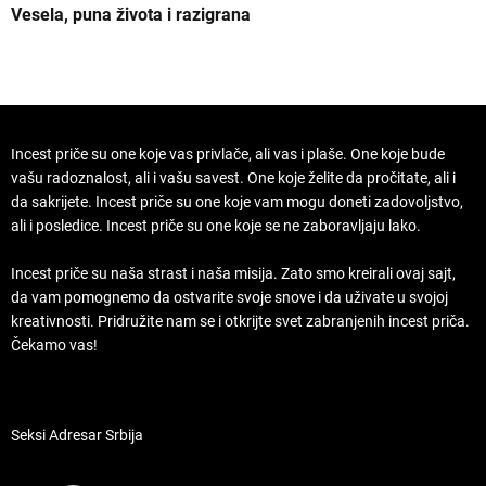
Vesela, puna života i razigrana
Z
Incest priče su one koje vas privlače, ali vas i plaše. One koje bude
vašu radoznalost, ali i vašu savest. One koje želite da pročitate, ali i
da sakrijete. Incest priče su one koje vam mogu doneti zadovoljstvo,
ali i posledice. Incest priče su one koje se ne zaboravljaju lako.
Incest priče su naša strast i naša misija. Zato smo kreirali ovaj sajt,
da vam pomognemo da ostvarite svoje snove i da uživate u svojoj
kreativnosti. Pridružite nam se i otkrijte svet zabranjenih incest priča.
Čekamo vas!
Seksi Adresar Srbija