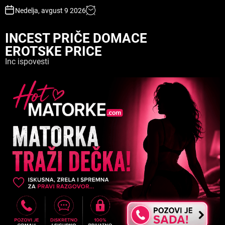
S
Nedelja, avgust 9 2026
k
i
INCEST PRIČE DOMACE
p
EROTSKE PRICE
t
o
Inc ispovesti
c
o
n
t
e
n
t