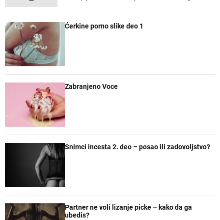
o
e
o
z
p
c
m
n
Ćerkine porno slike deo 1
u
e
e
a
l
n
n
č
a
t
t
e
r
a
n
r
e
Zabranjeno Voce
Snimci incesta 2. deo – posao ili zadovoljstvo?
Partner ne voli lizanje picke – kako da ga
ubedis?