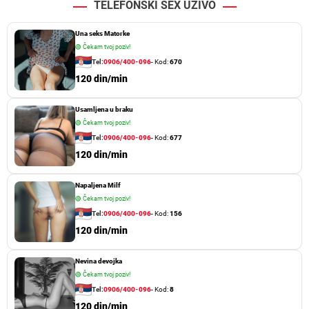
TELEFONSKI SEX UŽIVO
Una seks Matorke
🟢
Čekam tvoj poziv!
Tel:
0906/400-096
- Kod:
670
120 din/min
Usamljena u braku
🟢
Čekam tvoj poziv!
Tel:
0906/400-096
- Kod:
677
120 din/min
Napaljena Milf
🟢
Čekam tvoj poziv!
Tel:
0906/400-096
- Kod:
156
120 din/min
Nevina devojka
🟢
Čekam tvoj poziv!
Tel:
0906/400-096
- Kod:
8
120 din/min