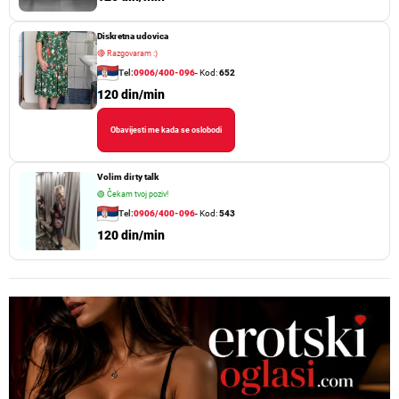
Diskretna udovica
🔴
Razgovaram :)
Tel:
0906/400-096
- Kod:
652
120 din/min
Obavijesti me kada se oslobodi
Volim dirty talk
🟢
Čekam tvoj poziv!
Tel:
0906/400-096
- Kod:
543
120 din/min