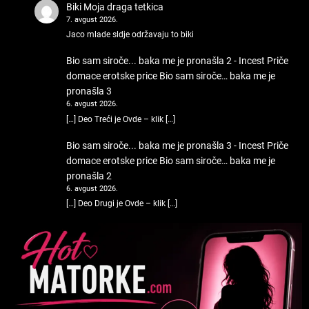
Biki
Moja draga tetkica
7. avgust 2026.
Jaco mlade sldje održavaju to biki
Bio sam siroče... baka me je pronašla 2 - Incest Priče
domace erotske price
Bio sam siroče… baka me je
pronašla 3
6. avgust 2026.
[…] Deo Treći je Ovde – klik […]
Bio sam siroče... baka me je pronašla 3 - Incest Priče
domace erotske price
Bio sam siroče… baka me je
pronašla 2
6. avgust 2026.
[…] Deo Drugi je Ovde – klik […]