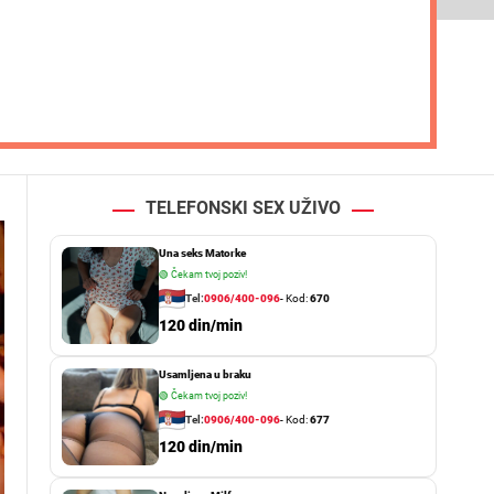
TELEFONSKI SEX UŽIVO
Una seks Matorke
🟢
Čekam tvoj poziv!
Tel:
0906/400-096
- Kod:
670
120 din/min
Usamljena u braku
🟢
Čekam tvoj poziv!
Tel:
0906/400-096
- Kod:
677
120 din/min