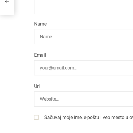
Name
Email
Url
Sačuvaj moje ime, e-poštu i veb mesto u 