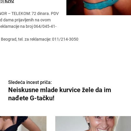
roj
6292
ENOR – TELEKOM: 72 dinara. PDV
 od dama prijavljenih na ovom
 Reklamacije na broj 064/045-41-
i Beograd, tel. za reklamacije: 011/214-3050
Sledeća incest priča:
Neiskusne mlade kurvice žele da im
nađete G-tačku!