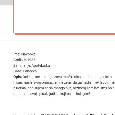
Ime: Plavooka
Godiste: 1983
Zanimanje: Apotekarka
Grad: Pancevo
Opis:
Oni koji me poznaju zovu me Sirenica, posto mnogo licim n
nisam nasla svog princa.. a I ne zelim da ga nadjem 😀 lepo mi j
plucima, dopisujem se sa mnogo njih, razmenjujem hot sms po ceo
dodam na svoj spisak ljudi sa kojima se hotujem!