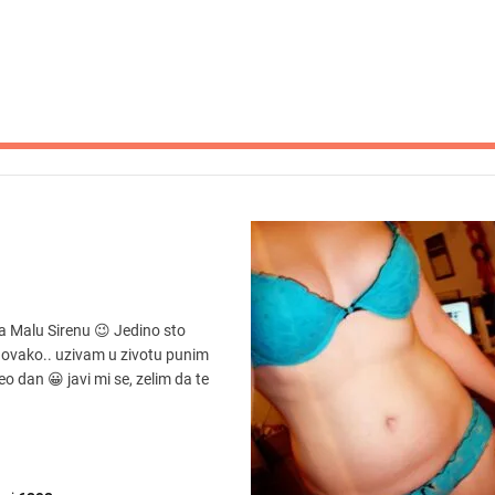
a Malu Sirenu 😉 Jedino sto
e ovako.. uzivam u zivotu punim
 dan 😀 javi mi se, zelim da te