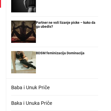
Partner ne voli lizanje picke – kako da
ga ubedis?
BDSM feminizacija Dominacija
Baba i Unuk Priče
Baka i Unuka Pričе