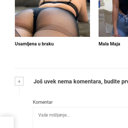
n
j
e
č
Usamljena u braku
Mala Maja
l
a
n
+
Još uvek nema komentara, budite prvi 
k
a
Komentar