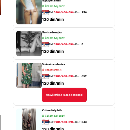
Napaljena Milf
🟢
Čekam tvoj poziv!
Tel:
0906/400-096
- Kod:
156
120 din/min
Nevina devojka
🟢
Čekam tvoj poziv!
Tel:
0906/400-096
- Kod:
8
120 din/min
Diskretna udovica
🔴
Razgovaram :)
Tel:
0906/400-096
- Kod:
652
120 din/min
Obavijesti me kada se oslobodi
Volim dirty talk
🟢
Čekam tvoj poziv!
Tel:
0906/400-096
- Kod:
543
120 din/min