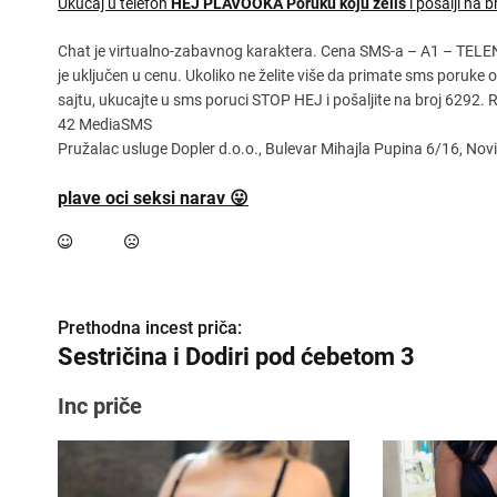
Ukucaj u telefon
HEJ PLAVOOKA
Poruku koju želiš
i pošalji na b
Chat je virtualno-zabavnog karaktera. Cena SMS-a – A1 – TEL
je uključen u cenu. Ukoliko ne želite više da primate sms poruke
sajtu, ukucajte u sms poruci STOP HEJ i pošaljite na broj 6292.
42 MediaSMS
Pružalac usluge Dopler d.o.o., Bulevar Mihajla Pupina 6/16, Nov
plave oci seksi narav 😛
K
Prethodna incest priča:
Sestričina i Dodiri pod ćebetom 3
r
e
Inc priče
t
a