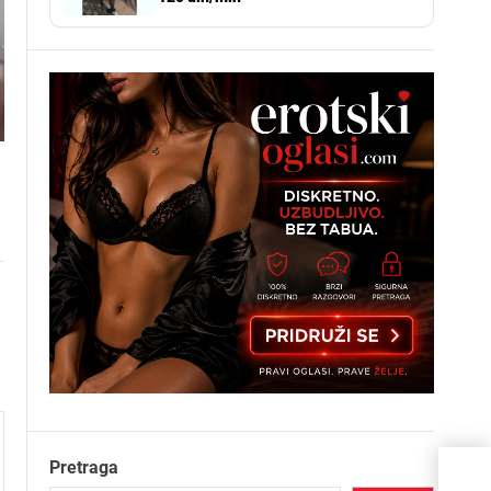
Pretraga
Neis