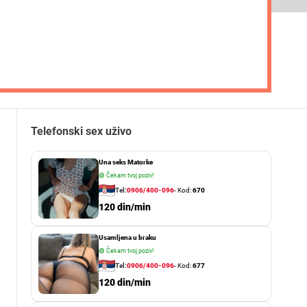
Telefonski sex uživo
Una seks Matorke
🟢
Čekam tvoj poziv!
Tel:
0906/400-096
- Kod:
670
120 din/min
Usamljena u braku
🟢
Čekam tvoj poziv!
Tel:
0906/400-096
- Kod:
677
120 din/min