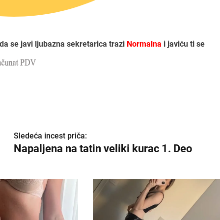
ada se javi ljubazna sekretarica trazi
Normalna
i javiću ti se
Sledeća incest priča:
Napaljena na tatin veliki kurac 1. Deo