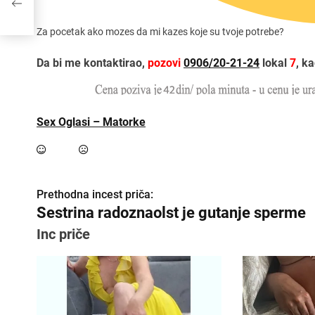
Za pocetak ako mozes da mi kazes koje su tvoje potrebe?
Da bi me kontaktirao,
pozovi
0906/20-21-24
lokal
7
, k
Sex Oglasi – Matorke
Prethodna incest priča:
K
Sestrina radoznaolst je gutanje sperme
r
Inc priče
e
t
a