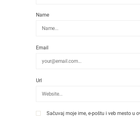
Name
Email
Url
Sačuvaj moje ime, e-poštu i veb mesto u 