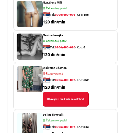
Napaljena Milf
🟢
Čekam tvoj poziv!
Tel:
0906/400-096
- Kod:
156
120 din/min
Nevina devojka
🟢
Čekam tvoj poziv!
Tel:
0906/400-096
- Kod:
8
120 din/min
Diskretna udovica
🔴
Razgovaram :)
Tel:
0906/400-096
- Kod:
652
120 din/min
Obavijesti me kada se oslobodi
Volim dirty talk
🟢
Čekam tvoj poziv!
Tel:
0906/400-096
- Kod:
543