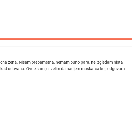
icna zena. Nisam prepametna, nemam puno para, ne izgledam nista
ikad udavana. Ovde sam jer zelim da nadjem muskarca koji odgovara