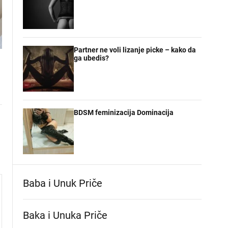
Partner ne voli lizanje picke – kako da
ga ubedis?
BDSM feminizacija Dominacija
Baba i Unuk Priče
Baka i Unuka Pričе